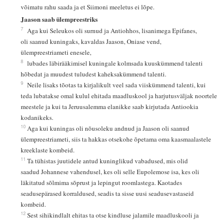
võimatu rahu saada ja et Siimoni meeletus ei lõpe.
Jaason saab ülempreestriks
7
Aga kui Seleukos oli surnud ja Antiohhos, lisanimega Epifanes,
oli saanud kuningaks, kavaldas Jaason, Oniase vend,
ülempreestriameti enesele,
8
lubades läbirääkimisel kuningale kolmsada kuuskümmend talenti
hõbedat ja muudest tuludest kaheksakümmend talenti.
9
Neile lisaks tõotas ta kirjalikult veel sada viiskümmend talenti, kui
teda lubatakse omal kulul ehitada maadluskool ja harjutusväljak noortele
meestele ja kui ta Jeruusalemma elanikke saab kirjutada Antiookia
kodanikeks.
10
Aga kui kuningas oli nõusoleku andnud ja Jaason oli saanud
ülempreestriameti, siis ta hakkas otsekohe õpetama oma kaasmaalastele
kreeklaste kombeid.
11
Ta tühistas juutidele antud kuninglikud vabadused, mis olid
saadud Johannese vahendusel, kes oli selle Eupolemose isa, kes oli
läkitatud sõlmima sõprust ja lepingut roomlastega. Kaotades
seadusepärased korraldused, seadis ta sisse uusi seadusevastaseid
kombeid.
12
Sest sihikindlalt ehitas ta otse kindluse jalamile maadluskooli ja