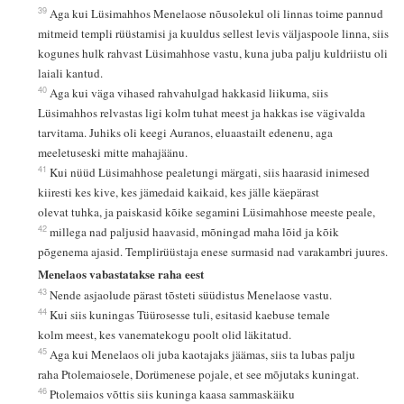
39
Aga kui Lüsimahhos Menelaose nõusolekul oli linnas toime pannud
mitmeid templi rüüstamisi ja kuuldus sellest levis väljaspoole linna, siis
kogunes hulk rahvast Lüsimahhose vastu, kuna juba palju kuldriistu oli
laiali kantud.
40
Aga kui väga vihased rahvahulgad hakkasid liikuma, siis
Lüsimahhos relvastas ligi kolm tuhat meest ja hakkas ise vägivalda
tarvitama. Juhiks oli keegi Auranos, eluaastailt edenenu, aga
meeletuseski mitte mahajäänu.
41
Kui nüüd Lüsimahhose pealetungi märgati, siis haarasid inimesed
kiiresti kes kive, kes jämedaid kaikaid, kes jälle käepärast
olevat tuhka, ja paiskasid kõike segamini Lüsimahhose meeste peale,
42
millega nad paljusid haavasid, mõningad maha lõid ja kõik
põgenema ajasid. Templirüüstaja enese surmasid nad varakambri juures.
Menelaos vabastatakse raha eest
43
Nende asjaolude pärast tõsteti süüdistus Menelaose vastu.
44
Kui siis kuningas Tüürosesse tuli, esitasid kaebuse temale
kolm meest, kes vanematekogu poolt olid läkitatud.
45
Aga kui Menelaos oli juba kaotajaks jäämas, siis ta lubas palju
raha Ptolemaiosele, Dorümenese pojale, et see mõjutaks kuningat.
46
Ptolemaios võttis siis kuninga kaasa sammaskäiku