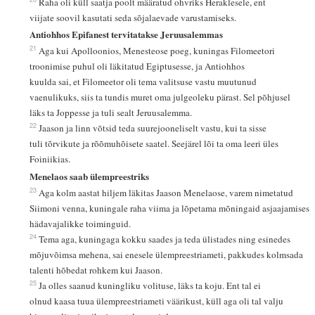
Raha oli küll saatja poolt määratud ohvriks Heraklesele, ent
viijate soovil kasutati seda sõjalaevade varustamiseks.
Antiohhos Epifanest tervitatakse Jeruusalemmas
21
Aga kui Apolloonios, Menesteose poeg, kuningas Filomeetori
troonimise puhul oli läkitatud Egiptusesse, ja Antiohhos
kuulda sai, et Filomeetor oli tema valitsuse vastu muutunud
vaenulikuks, siis ta tundis muret oma julgeoleku pärast. Sel põhjusel
läks ta Joppesse ja tuli sealt Jeruusalemma.
22
Jaason ja linn võtsid teda suurejooneliselt vastu, kui ta sisse
tuli tõrvikute ja rõõmuhõisete saatel. Seejärel lõi ta oma leeri üles
Foiniikias.
Menelaos saab ülempreestriks
23
Aga kolm aastat hiljem läkitas Jaason Menelaose, varem nimetatud
Siimoni venna, kuningale raha viima ja lõpetama mõningaid asjaajamises
hädavajalikke toiminguid.
24
Tema aga, kuningaga kokku saades ja teda ülistades ning esinedes
mõjuvõimsa mehena, sai enesele ülempreestriameti, pakkudes kolmsada
talenti hõbedat rohkem kui Jaason.
25
Ja olles saanud kuningliku volituse, läks ta koju. Ent tal ei
olnud kaasa tuua ülempreestriameti väärikust, küll aga oli tal valju