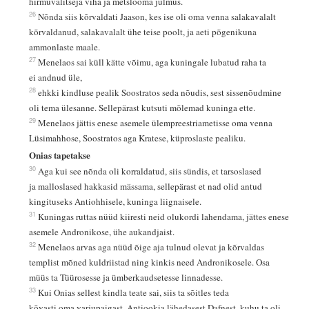
hirmuvalitseja viha ja metslooma julmus.
26
Nõnda siis kõrvaldati Jaason, kes ise oli oma venna salakavalalt
kõrvaldanud, salakavalalt ühe teise poolt, ja aeti põgenikuna
ammonlaste maale.
27
Menelaos sai küll kätte võimu, aga kuningale lubatud raha ta
ei andnud üle,
28
ehkki kindluse pealik Soostratos seda nõudis, sest sissenõudmine
oli tema ülesanne. Sellepärast kutsuti mõlemad kuninga ette.
29
Menelaos jättis enese asemele ülempreestriametisse oma venna
Lüsimahhose, Soostratos aga Kratese, küproslaste pealiku.
Onias tapetakse
30
Aga kui see nõnda oli korraldatud, siis sündis, et tarsoslased
ja malloslased hakkasid mässama, sellepärast et nad olid antud
kingituseks Antiohhisele, kuninga liignaisele.
31
Kuningas ruttas nüüd kiiresti neid olukordi lahendama, jättes enese
asemele Andronikose, ühe aukandjaist.
32
Menelaos arvas aga nüüd õige aja tulnud olevat ja kõrvaldas
templist mõned kuldriistad ning kinkis need Andronikosele. Osa
müüs ta Tüürosesse ja ümberkaudsetesse linnadesse.
33
Kui Onias sellest kindla teate sai, siis ta sõitles teda
kõvasti oma varjupaigast, Antiookia lähedasest Dafnest, kuhu ta oli