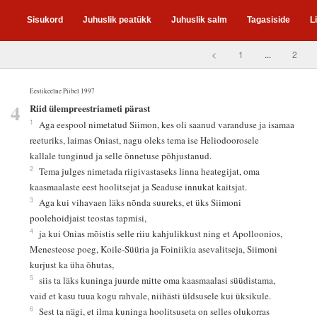
Sisukord
Juhuslik peatükk
Juhuslik salm
Tagasiside
L
<
1
...
2
Eestikeelne Piibel 1997
4
Riid ülempreestriameti pärast
1
Aga eespool nimetatud Siimon, kes oli saanud varanduse ja isamaa
reeturiks, laimas Oniast, nagu oleks tema ise Heliodoorosele
kallale tunginud ja selle õnnetuse põhjustanud.
2
Tema julges nimetada riigivastaseks linna heategijat, oma
kaasmaalaste eest hoolitsejat ja Seaduse innukat kaitsjat.
3
Aga kui vihavaen läks nõnda suureks, et üks Siimoni
poolehoidjaist teostas tapmisi,
4
ja kui Onias mõistis selle riiu kahjulikkust ning et Apolloonios,
Menesteose poeg, Koile-Süüria ja Foiniikia asevalitseja, Siimoni
kurjust ka üha õhutas,
5
siis ta läks kuninga juurde mitte oma kaasmaalasi süüdistama,
vaid et kasu tuua kogu rahvale, niihästi üldsusele kui üksikule.
6
Sest ta nägi, et ilma kuninga hoolitsuseta on selles olukorras