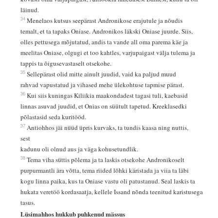
läinud.
34
Menelaos kutsus seepärast Andronikose erajutule ja nõudis
temalt, et ta tapaks Oniase. Andronikos läkski Oniase juurde. Siis,
olles pettusega mõjutatud, andis ta vande all oma parema käe ja
meelitas Oniase, olgugi et too kahtles, varjupaigast välja tulema ja
tappis ta õigusevastaselt otsekohe.
35
Sellepärast olid mitte ainult juudid, vaid ka paljud muud
rahvad vapustatud ja vihased mehe ülekohtuse tapmise pärast.
36
Kui siis kuningas Kiliikia maakondadest tagasi tuli, kaebasid
linnas asuvad juudid, et Onias on süütult tapetud. Kreeklasedki
põlastasid seda kuritööd.
37
Antiohhos jäi nüüd üpris kurvaks, ta tundis kaasa ning nuttis,
sest
kadunu oli olnud aus ja väga kohusetundlik.
38
Tema viha süttis põlema ja ta laskis otsekohe Andronikoselt
purpurmantli ära võtta, tema riided lõhki käristada ja viia ta läbi
kogu linna paika, kus ta Oniase vastu oli patustanud. Seal laskis ta
hukata veretöö kordasaatja, kellele Issand nõnda teenitud karistusega
tasus.
Lüsimahhos hukkub puhkenud mässus