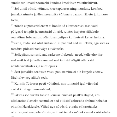
sundis tublimaid noormehi kandma kreeklaste võistluskiivrit.
13
Sel viisil võtsid võimust kreekapärasus ning muulaste kombed
jumalakartmatu ja ülempreestriks kõlbmatu Jaasoni ääretu jultumuse
tõttu,
14
nõnda et preestrid enam ei hoolinud altariteenistusest, vaid
põlgasid templit ja unustasid ohvrid, rutates harjutusväljakule
osa võtma lubamatust võistlusest, niipea kui kutsuti ketast heitma.
15
Seda, mida isad olid austanud, ei pannud nad millekski, aga kreeka
toredusi pidasid nad väga auväärseks.
16
Sellepärast sattusid nad raskesse olukorda: need, kelle eluviise
nad matkisid ja kelle sarnased nad tahtsid kõigiti olla, said
nende vaenlasteks ja nuhtlejaiks.
17
Sest jumalike seaduste vastu patustamine ei ole kergelt võetav.
Järeltulev aeg näitab seda.
18
Kui siis Tüüroses peeti võistlusi, mis toimusid igal viiendal
aastal kuninga juuresolekul,
19
läkitas see riivatu Jaason Jeruusalemmast pealtvaatajaid, kes
olid antiooklasteks saanud, et nad viiksid kolmsada drahmi hõbedat
ohvriks Heraklesele. Viijad aga nõudsid, et raha ei kasutataks
ohvriks, sest see pole sünnis, vaid määrataks mõneks muuks otstarbeks.
20