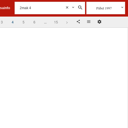
Piibel 1997
isainfo
3
4
5
6
...
15
>