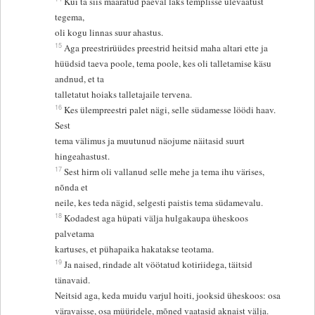
Kui ta siis määratud päeval läks templisse ülevaatust
tegema,
oli kogu linnas suur ahastus.
15
Aga preestrirüüdes preestrid heitsid maha altari ette ja
hüüdsid taeva poole, tema poole, kes oli talletamise käsu
andnud, et ta
talletatut hoiaks talletajaile tervena.
16
Kes ülempreestri palet nägi, selle südamesse löödi haav.
Sest
tema välimus ja muutunud näojume näitasid suurt
hingeahastust.
17
Sest hirm oli vallanud selle mehe ja tema ihu värises,
nõnda et
neile, kes teda nägid, selgesti paistis tema südamevalu.
18
Kodadest aga hüpati välja hulgakaupa üheskoos
palvetama
kartuses, et pühapaika hakatakse teotama.
19
Ja naised, rindade alt vöötatud kotiriidega, täitsid
tänavaid.
Neitsid aga, keda muidu varjul hoiti, jooksid üheskoos: osa
väravaisse, osa müüridele, mõned vaatasid aknaist välja.