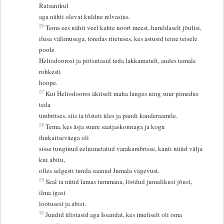
Ratsanikul
aga nähti olevat kuldne relvastus.
26
Tema ees nähti veel kahte noort meest, haruldaselt jõulisi,
ilusa välimusega, toredas riietuses, kes astusid teine teisele
poole
Heliodoorost ja piitsutasid teda lakkamatult, andes temale
rohkesti
hoope.
27
Kui Heliodooros äkitselt maha langes ning suur pimedus
teda
ümbritses, siis ta tõsteti üles ja pandi kanderaamile.
28
Tema, kes äsja suure saatjaskonnaga ja kogu
ihukaitseväega oli
sisse tunginud eelnimetatud varakambrisse, kanti nüüd välja
kui abitu,
olles selgesti tunda saanud Jumala vägevust.
29
Seal ta nüüd lamas tummana, löödud jumalikust jõust,
ilma igast
lootusest ja abist.
30
Juudid ülistasid aga Issandat, kes imeliselt oli oma