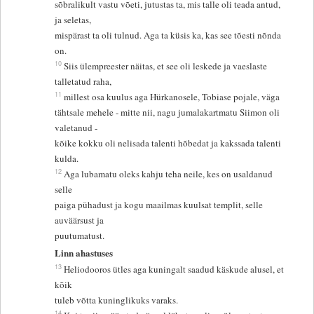
sõbralikult vastu võeti, jutustas ta, mis talle oli teada antud,
ja seletas,
mispärast ta oli tulnud. Aga ta küsis ka, kas see tõesti nõnda
on.
10
Siis ülempreester näitas, et see oli leskede ja vaeslaste
talletatud raha,
11
millest osa kuulus aga Hürkanosele, Tobiase pojale, väga
tähtsale mehele - mitte nii, nagu jumalakartmatu Siimon oli
valetanud -
kõike kokku oli nelisada talenti hõbedat ja kakssada talenti
kulda.
12
Aga lubamatu oleks kahju teha neile, kes on usaldanud
selle
paiga pühadust ja kogu maailmas kuulsat templit, selle
auväärsust ja
puutumatust.
Linn ahastuses
13
Heliodooros ütles aga kuningalt saadud käskude alusel, et
kõik
tuleb võtta kuninglikuks varaks.
14