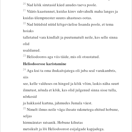
20
Nad kõik sirutasid käed anudes taeva poole.
21
Vääris kaastunnet, kuidas kirev rahvahulk maha langes ja
kuidas ülempreester suures ahastuses ootas.
22
Nad hüüdsid nüüd kõigeväelise Issanda poole, et tema
hoiaks
talletatud vara kindlalt ja puutumatult neile, kes selle sinna
olid
usaldanud.
23
Heliodooros aga viis täide, mis oli otsustatud.
Heliodoorose karistamine
24
Aga kui ta oma ihukaitsjatega oli juba seal varakambris,
siis
see, kelle valduses on hinged ja kõik võim, laskis näha suurt
ilmutust, nõnda et kõik, kes olid julgenud sinna sisse tulla,
nõrkesid
ja hakkasid kartma, jahmudes Jumala väest.
25
Nimelt ilmus neile väga ilusate rakmetega ehitud hobune,
seljas
hirmuäratav ratsanik. Hobune kihutas
metsikult ja lõi Heliodoorost esijalgade kapjadega.