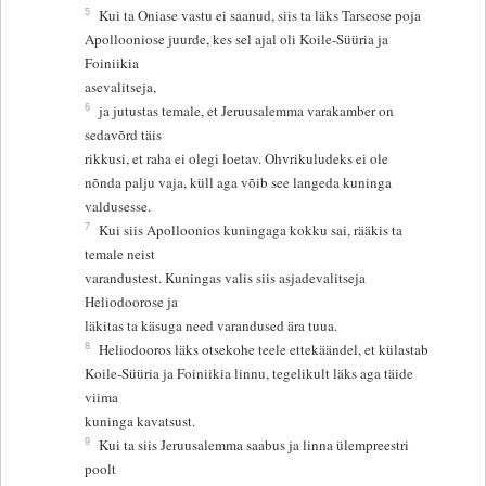
5
Kui ta Oniase vastu ei saanud, siis ta läks Tarseose poja
Apollooniose juurde, kes sel ajal oli Koile-Süüria ja
Foiniikia
asevalitseja,
6
ja jutustas temale, et Jeruusalemma varakamber on
sedavõrd täis
rikkusi, et raha ei olegi loetav. Ohvrikuludeks ei ole
nõnda palju vaja, küll aga võib see langeda kuninga
valdusesse.
7
Kui siis Apolloonios kuningaga kokku sai, rääkis ta
temale neist
varandustest. Kuningas valis siis asjadevalitseja
Heliodoorose ja
läkitas ta käsuga need varandused ära tuua.
8
Heliodooros läks otsekohe teele ettekäändel, et külastab
Koile-Süüria ja Foiniikia linnu, tegelikult läks aga täide
viima
kuninga kavatsust.
9
Kui ta siis Jeruusalemma saabus ja linna ülempreestri
poolt