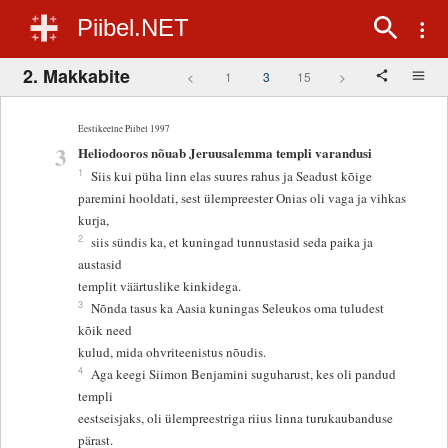
Piibel.NET
2. Makkabite
<
1
3
15
>
Eestikeelne Piibel 1997
3
Heliodooros nõuab Jeruusalemma templi varandusi
1
Siis kui püha linn elas suures rahus ja Seadust kõige
paremini hooldati, sest ülempreester Onias oli vaga ja vihkas
kurja,
2
siis sündis ka, et kuningad tunnustasid seda paika ja
austasid
templit väärtuslike kinkidega.
3
Nõnda tasus ka Aasia kuningas Seleukos oma tuludest
kõik need
kulud, mida ohvriteenistus nõudis.
4
Aga keegi Siimon Benjamini suguharust, kes oli pandud
templi
eestseisjaks, oli ülempreestriga riius linna turukaubanduse
pärast.