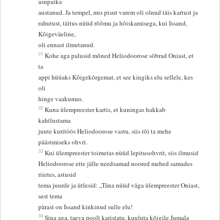
asupaika
austanud. Ja tempel, mis pisut varem oli olnud täis kartust ja
rahutust, täitus nüüd rõõmu ja hõiskamisega, kui Issand,
Kõigeväeline,
oli ennast ilmutanud.
31
Kohe aga palusid mõned Heliodoorose sõbrad Oniast, et
ta
appi hüüaks Kõigekõrgemat, et see kingiks elu sellele, kes
oli
hinge vaakumas.
32
Kuna ülempreester kartis, et kuningas hakkab
kahtlustama
juute kuritöös Heliodoorose vastu, siis tõi ta mehe
päästmiseks ohvri.
33
Kui ülempreester toimetas nüüd lepitusohvrit, siis ilmusid
Heliodoorose ette jälle needsamad noored mehed samades
riietes, astusid
tema juurde ja ütlesid: „Täna nüüd väga ülempreester Oniast,
sest tema
pärast on Issand kinkinud sulle elu!
34
Sina aga, taeva poolt karistatu, kuuluta kõigile Jumala