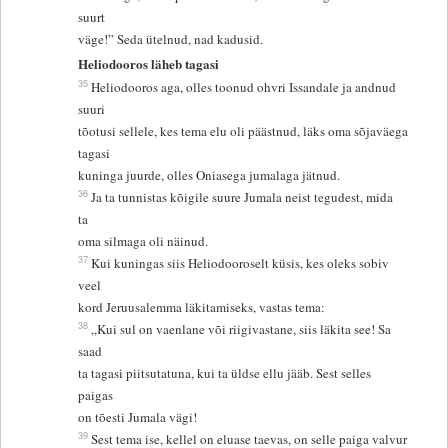
suurt
väge!” Seda ütelnud, nad kadusid.
Heliodooros läheb tagasi
35
Heliodooros aga, olles toonud ohvri Issandale ja andnud
suuri
tõotusi sellele, kes tema elu oli päästnud, läks oma sõjaväega
tagasi
kuninga juurde, olles Oniasega jumalaga jätnud.
36
Ja ta tunnistas kõigile suure Jumala neist tegudest, mida
ta
oma silmaga oli näinud.
37
Kui kuningas siis Heliodooroselt küsis, kes oleks sobiv
veel
kord Jeruusalemma läkitamiseks, vastas tema:
38
„Kui sul on vaenlane või riigivastane, siis läkita see! Sa
saad
ta tagasi piitsutatuna, kui ta üldse ellu jääb. Sest selles
paigas
on tõesti Jumala vägi!
39
Sest tema ise, kellel on eluase taevas, on selle paiga valvur