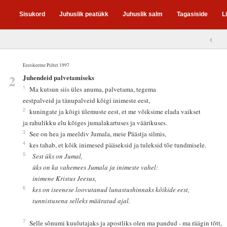
Sisukord
Juhuslik peatükk
Juhuslik salm
Tagasiside
L
<
Eestikeelne Piibel 1997
2
Juhendeid palvetamiseks
1
Ma kutsun siis üles anuma, palvetama, tegema
eestpalveid ja tänupalveid kõigi inimeste eest,
2
kuningate ja kõigi ülemuste eest, et me võiksime elada vaikset
ja rahulikku elu kõiges jumalakartuses ja väärikuses.
3
See on hea ja meeldiv Jumala, meie Päästja silmis,
4
kes tahab, et kõik inimesed pääseksid ja tuleksid tõe tundmisele.
5
Sest üks on Jumal,
üks on ka vahemees Jumala ja inimeste vahel:
inimene Kristus Jeesus,
6
kes on iseenese loovutanud lunastushinnaks kõikide eest,
tunnistusena selleks määratud ajal.
7
Selle sõnumi kuulutajaks ja apostliks olen ma pandud - ma räägin tõtt,