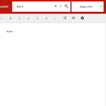
Piibel 1997
isainfo
1
2
3
4
5
6
>
Kuula