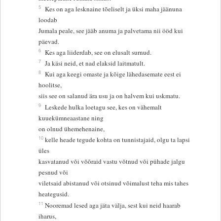
5
Kes on aga lesknaine tõeliselt ja üksi maha jäänuna
loodab
Jumala peale, see jääb anuma ja palvetama nii ööd kui
päevad.
6
Kes aga liiderdab, see on elusalt surnud.
7
Ja käsi neid, et nad elaksid laitmatult.
8
Kui aga keegi omaste ja kõige lähedasemate eest ei
hoolitse,
siis see on salanud ära usu ja on halvem kui uskmatu.
9
Leskede hulka loetagu see, kes on vähemalt
kuuekümneaastane ning
on olnud ühemehenaine,
10
kelle heade tegude kohta on tunnistajaid, olgu ta lapsi
üles
kasvatanud või võõraid vastu võtnud või pühade jalgu
pesnud või
viletsaid abistanud või otsinud võimalust teha mis tahes
heategusid.
11
Nooremad lesed aga jäta välja, sest kui neid haarab
iharus,