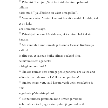
18
Pühakiri ütleb ju: „Sa ei tohi siduda kinni pahmast
tallava
härja suud!” ja „Tööline on väärt oma palka”.
19
Vanema vastu tõstetud kaebust ära võta muidu kuulda, kui
et on kaks
või kolm tunnistajat.
20
Patustajaid noomi kõikide ees, et ka teised hakkaksid
kartma.
21
Ma vannutan sind Jumala ja Issanda Jeesuse Kristuse ja
valitud
inglite ees, et sa seda kõike silmas peaksid ilma
eelarvamusteta ega teeks
midagi erapoolikult!
22
Ära ole kärmas käsi kellegi peale panema, ära ka tee end
võõraste pattude osaliseks! Hoia end puhtana!
23
Ära joo enam vett, vaid kasuta veidi veini oma kõhu ja
oma
sagedaste põdemiste pärast.
24
Mõne inimese patud on kohe ilmsed ja viivad
kohtumõistmisele, aga mõne patud järgnevad neile.