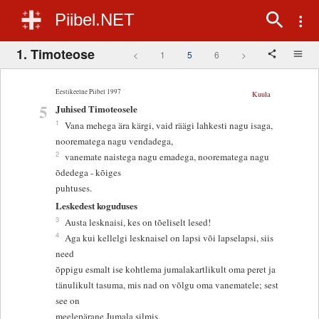
Piibel.NET
1. Timoteose
<
1
5
6
>
Eestikeelne Piibel 1997
Kuula
5
Juhised Timoteosele
1
Vana mehega ära kärgi, vaid räägi lahkesti nagu isaga,
noorematega nagu vendadega,
2
vanemate naistega nagu emadega, noorematega nagu
õdedega - kõiges
puhtuses.
Leskedest koguduses
3
Austa lesknaisi, kes on tõeliselt lesed!
4
Aga kui kellelgi lesknaisel on lapsi või lapselapsi, siis
need
õppigu esmalt ise kohtlema jumalakartlikult oma peret ja
tänulikult tasuma, mis nad on võlgu oma vanematele; sest
see on
meelepärane Jumala silmis.