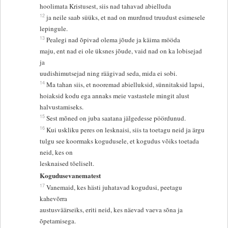
hoolimata Kristusest, siis nad tahavad abielluda
12
ja neile saab süüks, et nad on murdnud truudust esimesele
lepingule.
13
Pealegi nad õpivad olema jõude ja käima mööda
maju, ent nad ei ole üksnes jõude, vaid nad on ka lobisejad
ja
uudishimutsejad ning räägivad seda, mida ei sobi.
14
Ma tahan siis, et nooremad abielluksid, sünnitaksid lapsi,
hoiaksid kodu ega annaks meie vastastele mingit alust
halvustamiseks.
15
Sest mõned on juba saatana jälgedesse pöördunud.
16
Kui uskliku peres on lesknaisi, siis ta toetagu neid ja ärgu
tulgu see koormaks kogudusele, et kogudus võiks toetada
neid, kes on
lesknaised tõeliselt.
Kogudusevanematest
17
Vanemaid, kes hästi juhatavad kogudusi, peetagu
kahevõrra
austusväärseiks, eriti neid, kes näevad vaeva sõna ja
õpetamisega.