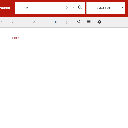
Piibel 1997
isainfo
1
2
3
4
5
6
>
Kuula