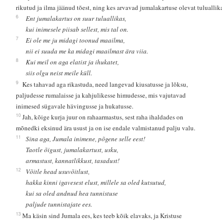
rikutud ja ilma jäänud tõest, ning kes arvavad jumalakartuse olevat tuluallik
6
Ent jumalakartus on suur tuluallikas,
kui inimesele piisab sellest, mis tal on.
7
Ei ole me ju midagi toonud maailma,
nii ei suuda me ka midagi maailmast ära viia.
8
Kui meil on aga elatist ja ihukatet,
siis olgu neist meile küll.
9
Kes tahavad aga rikastuda, need langevad kiusatusse ja lõksu,
paljudesse rumalaisse ja kahjulikesse himudesse, mis vajutavad
inimesed sügavale hävingusse ja hukatusse.
10
Jah, kõige kurja juur on rahaarmastus, sest raha ihaldades on
mõnedki eksinud ära usust ja on ise endale valmistanud palju valu.
11
Sina aga, Jumala inimene, põgene selle eest!
Taotle õigust, jumalakartust, usku,
armastust, kannatlikkust, tasadust!
12
Võitle head usuvõitlust,
hakka kinni igavesest elust, millele sa oled kutsutud,
kui sa oled andnud hea tunnistuse
paljude tunnistajate ees.
13
Ma käsin sind Jumala ees, kes teeb kõik elavaks, ja Kristuse