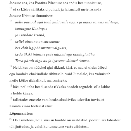
Jeesuse ees, kes Pontius Pilaatuse ees andis hea tunnistuse,
14
et sa käsku säilitaksid puhtalt ja laitmatult meie Issanda
Jeesuse Kristuse ilmumiseni,
15
mille parajal ajal toob nähtavale õnnis ja ainus võimas valitseja,
kuningate Kuningas
ja isandate Issand,
16
kellel ainsana on surematus,
kes elab ligipääsmatus valguses,
keda ükski inimene pole näinud ega suudagi näha.
Tema päralt olgu au ja igavene võimus! Aamen.
17
Neid, kes on nüüdsel ajal rikkad, käsi, et nad ei oleks ülbed
ega loodaks ebakindlale rikkusele, vaid Jumalale, kes valmistab
meile kõike rikkalikult maitsmiseks;
18
käsi neil teha head, saada rikkaks headelt tegudelt, olla lahke
ja helde käega,
19
talletades enesele vara heaks aluskiviks tuleviku tarvis, et
haarata kinni tõelisest elust.
Lõpumanitsus
20
Oh Timoteos, hoia, mis su hoolde on usaldatud, pöördu ära labastest
tühijuttudest ja valeliku tunnetuse vastuväidetest,