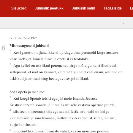
Sisukord
Juhuslik peatükk
Juhuslik salm
Tagasiside
L
<
Eestikeelne Piibel 1997
6
Mitmesuguseid juhiseid
1
Kes iganes on orjana ikke all, pidagu oma peremehi kogu austuse
vääriliseks, et Jumala nime ja õpetust ei teotataks.
2
Aga kellel on usklikud peremehed, ärgu mõtelgu neist üleolevalt
sellepärast, et nad on vennad, vaid teenigu neid veel enam, sest nad on
usklikud ja armsad ning heategevuses püüdlikud.
Seda õpeta ja manitse!
3
Kui keegi õpetab teisiti ega jää meie Issanda Jeesuse
Kristuse tervete sõnade ja jumalakartusele vastava õpetuse juurde,
4
siis see on iseennast täis ega saa millestki aru, vaid on haige
vaidlemisest ja sõnelemisest, millest tekib kadedust, riidu, teotust,
kurje kahtlustusi,
5
lõputuid hõõrumisi inimeste vahel, kes on mõistuse poolest