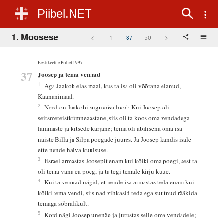
Piibel.NET
1. Moosese
<
1
37
50
>
Eestikeelne Piibel 1997
37
Joosep ja tema vennad
1
Aga Jaakob elas maal, kus ta isa oli võõrana elanud,
Kaananimaal.
2
Need on Jaakobi suguvõsa lood: Kui Joosep oli
seitsmeteistkümneaastane, siis oli ta koos oma vendadega
lammaste ja kitsede karjane; tema oli abilisena oma isa
naiste Billa ja Silpa poegade juures. Ja Joosep kandis isale
ette nende halva kuulsuse.
3
Iisrael armastas Joosepit enam kui kõiki oma poegi, sest ta
oli tema vana ea poeg, ja ta tegi temale kirju kuue.
4
Kui ta vennad nägid, et nende isa armastas teda enam kui
kõiki tema vendi, siis nad vihkasid teda ega suutnud rääkida
temaga sõbralikult.
5
Kord nägi Joosep unenäo ja jutustas selle oma vendadele;