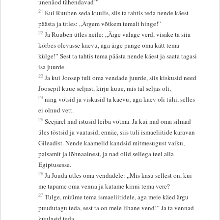
unenäod tähendavad!”
21
Kui Ruuben seda kuulis, siis ta tahtis teda nende käest
päästa ja ütles: „Ärgem võtkem temalt hinge!”
22
Ja Ruuben ütles neile: „Ärge valage verd, visake ta siia
kõrbes olevasse kaevu, aga ärge pange oma kätt tema
külge!” Sest ta tahtis tema päästa nende käest ja saata tagasi
isa juurde.
23
Ja kui Joosep tuli oma vendade juurde, siis kiskusid need
Joosepil kuue seljast, kirju kuue, mis tal seljas oli,
24
ning võtsid ja viskasid ta kaevu; aga kaev oli tühi, selles
ei olnud vett.
25
Seejärel nad istusid leiba võtma. Ja kui nad oma silmad
üles tõstsid ja vaatasid, ennäe, siis tuli ismaeliitide karavan
Gileadist. Nende kaamelid kandsid mitmesugust vaiku,
palsamit ja lõhnaainest, ja nad olid sellega teel alla
Egiptusesse.
26
Ja Juuda ütles oma vendadele: „Mis kasu sellest on, kui
me tapame oma venna ja katame kinni tema vere?
27
Tulge, müüme tema ismaeliitidele, aga meie käed ärgu
puudutagu teda, sest ta on meie lihane vend!” Ja ta vennad
kuulasid teda.