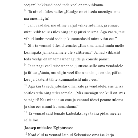
seejärel hakkasid need teda veel enam vihkama.
6
Ta nimelt ütles neile: „Kuulge ometi seda unenägu, mis
ma unes nägin!
7
Jah, vaadake, me olime väljal vihke sidumas, ja ennäe,
minu vihk tõusis üles ning jäigi püsti seisma. Aga vaata, teie
vihud ümbritsesid seda ja kummardasid minu vihu ees.”
8
Siis ta vennad ütlesid temale: „Kas sina tahad saada meile
kuningaks ja hakata meie üle valitsema?” Ja nad vihkasid
teda veelgi enam tema unenägude ja kõnede pärast.
9
Ja ta nägi veel teise unenäo, jutustas selle oma vendadele
ja ütles: „Vaata, ma nägin veel ühe unenäo, ja ennäe, päike,
kuu ja üksteist tähte kummardasid minu ees.”
10
Aga kui ta seda jutustas oma isale ja vendadele, siis ta isa
sõitles teda ning ütles temale: „Mis unenägu see küll on, mis
sa nägid! Kas mina ja su ema ja vennad tõesti peame tulema
ja sinu ees maani kummardama?”
11
Ta vennad said temale kadedaks, aga ta isa pidas meeles
selle loo.
Joosep müüakse Egiptusesse
12
Kord olid ta vennad läinud Sekemisse oma isa karja