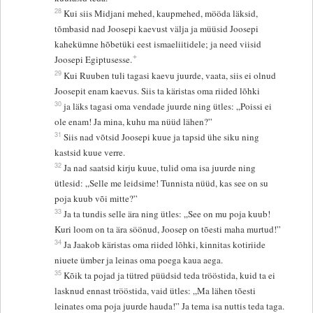
28
Kui siis Midjani mehed, kaupmehed, mööda läksid,
tõmbasid nad Joosepi kaevust välja ja müüsid Joosepi
kahekümne hõbetüki eest ismaeliitidele; ja need viisid
+
Joosepi Egiptusesse.
29
Kui Ruuben tuli tagasi kaevu juurde, vaata, siis ei olnud
Joosepit enam kaevus. Siis ta käristas oma riided lõhki
30
ja läks tagasi oma vendade juurde ning ütles: „Poissi ei
ole enam! Ja mina, kuhu ma nüüd lähen?”
31
Siis nad võtsid Joosepi kuue ja tapsid ühe siku ning
kastsid kuue verre.
32
Ja nad saatsid kirju kuue, tulid oma isa juurde ning
ütlesid: „Selle me leidsime! Tunnista nüüd, kas see on su
poja kuub või mitte?”
33
Ja ta tundis selle ära ning ütles: „See on mu poja kuub!
Kuri loom on ta ära söönud, Joosep on tõesti maha murtud!”
34
Ja Jaakob käristas oma riided lõhki, kinnitas kotiriide
niuete ümber ja leinas oma poega kaua aega.
35
Kõik ta pojad ja tütred püüdsid teda trööstida, kuid ta ei
lasknud ennast trööstida, vaid ütles: „Ma lähen tõesti
leinates oma poja juurde hauda!” Ja tema isa nuttis teda taga.