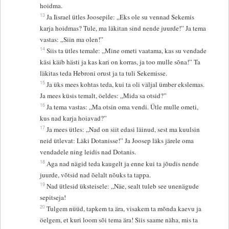
hoidma.
13
Ja Iisrael ütles Joosepile: „Eks ole su vennad Sekemis
karja hoidmas? Tule, ma läkitan sind nende juurde!” Ja tema
vastas: „Siin ma olen!”
14
Siis ta ütles temale: „Mine ometi vaatama, kas su vendade
käsi käib hästi ja kas kari on korras, ja too mulle sõna!” Ta
läkitas teda Hebroni orust ja ta tuli Sekemisse.
15
Ja üks mees kohtas teda, kui ta oli väljal ümber ekslemas.
Ja mees küsis temalt, öeldes: „Mida sa otsid?”
16
Ja tema vastas: „Ma otsin oma vendi. Ütle mulle ometi,
kus nad karja hoiavad?”
17
Ja mees ütles: „Nad on siit edasi läinud, sest ma kuulsin
neid ütlevat: Läki Dotanisse!” Ja Joosep läks järele oma
vendadele ning leidis nad Dotanis.
18
Aga nad nägid teda kaugelt ja enne kui ta jõudis nende
juurde, võtsid nad õelalt nõuks ta tappa.
19
Nad ütlesid üksteisele: „Näe, sealt tuleb see unenägude
sepitseja!
20
Tulgem nüüd, tapkem ta ära, visakem ta mõnda kaevu ja
öelgem, et kuri loom sõi tema ära! Siis saame näha, mis ta