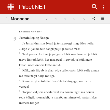
Piibel.NET
1. Moosese
<
1
9
50
>
Eestikeelne Piibel 1997
9
Jumala leping Noaga
1
Ja Jumal õnnistas Noad ja tema poegi ning ütles neile:
„Olge viljakad, teid saagu palju ja täitke maa!
2
Teid peavad kartma ja pelgama kõik maa loomad ja kõik
taeva linnud, kõik, kes maa peal liiguvad, ja kõik mere
kalad; need on teie kätte antud.
3
Kõik, mis liigub ja elab, olgu teile roaks; kõik selle annan
ma teile nagu halja rohugi.
4
Kummatigi ei tohi te liha süüa ta hingega, see on: ta
verega!
5
Tõepoolest, teie eneste verd ma nõuan taga: ma nõuan
seda kõigilt loomadelt, ja ma nõuan inimestelt vastastikku
inimese hinge!