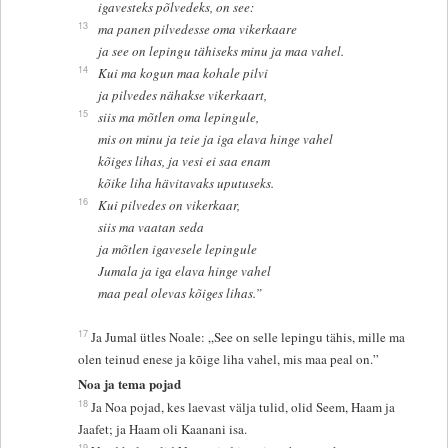
igavesteks põlvedeks, on see:
13
ma panen pilvedesse oma vikerkaare
ja see on lepingu tähiseks minu ja maa vahel.
14
Kui ma kogun maa kohale pilvi
ja pilvedes nähakse vikerkaart,
15
siis ma mõtlen oma lepingule,
mis on minu ja teie ja iga elava hinge vahel
kõiges lihas, ja vesi ei saa enam
kõike liha hävitavaks uputuseks.
16
Kui pilvedes on vikerkaar,
siis ma vaatan seda
ja mõtlen igavesele lepingule
Jumala ja iga elava hinge vahel
maa peal olevas kõiges lihas.”
17
Ja Jumal ütles Noale: „See on selle lepingu tähis, mille ma
olen teinud enese ja kõige liha vahel, mis maa peal on.”
Noa ja tema pojad
18
Ja Noa pojad, kes laevast välja tulid, olid Seem, Haam ja
Jaafet; ja Haam oli Kaanani isa.
19