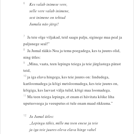
6
Kes valab inimese vere,
selle vere valab inimene,
sest inimene on tehtud
Jumala näo järgi!
7
Ja teie olge viljakad, teid saagu palju, siginege maa peal ja
paljunege seal!”
8
Ja Jumal rääkis Noa ja tema poegadega, kes ta juures olid,
ning ütles:
9
„Mina, vaata, teen lepingu teiega ja teie järglastega pärast
teid,
10
ja iga elava hingega, kes teie juures on: lindudega,
kariloomadega ja kõigi metsloomadega, kes teie juures on,
kõigiga, kes laevast välja tulid, kõigi maa loomadega.
11
Ma teen teiega lepingu, et enam ei hävitata kõike liha
uputusveega ja veeuputus ei tule enam maad rikkuma.”
12
Ja Jumal ütles:
„Lepingu tähis, mille ma teen enese ja teie
ja iga teie juures oleva elava hinge vahel