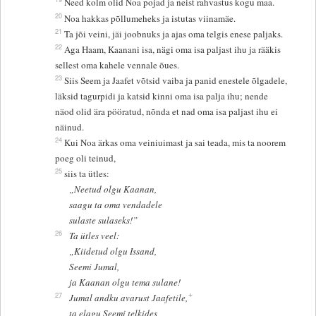
Need kolm olid Noa pojad ja neist rahvastus kogu maa.
20
Noa hakkas põllumeheks ja istutas viinamäe.
21
Ta jõi veini, jäi joobnuks ja ajas oma telgis enese paljaks.
22
Aga Haam, Kaanani isa, nägi oma isa paljast ihu ja rääkis
sellest oma kahele vennale õues.
23
Siis Seem ja Jaafet võtsid vaiba ja panid enestele õlgadele,
läksid tagurpidi ja katsid kinni oma isa palja ihu; nende
näod olid ära pööratud, nõnda et nad oma isa paljast ihu ei
näinud.
24
Kui Noa ärkas oma veiniuimast ja sai teada, mis ta noorem
poeg oli teinud,
25
siis ta ütles:
„Neetud olgu Kaanan,
saagu ta oma vendadele
sulaste sulaseks!”
26
Ta ütles veel:
„Kiidetud olgu Issand,
Seemi Jumal,
ja Kaanan olgu tema sulane!
+
27
Jumal andku avarust Jaafetile,
ta elagu Seemi telkides