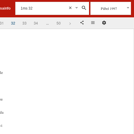
Piibel 1997
isainfo
31
32
33
34
...
50
>
le
su
eda
vi