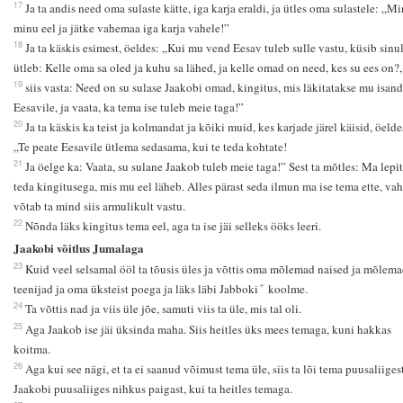
17
Ja ta andis need oma sulaste kätte, iga karja eraldi, ja ütles oma sulastele: „M
minu eel ja jätke vahemaa iga karja vahele!”
18
Ja ta käskis esimest, öeldes: „Kui mu vend Eesav tuleb sulle vastu, küsib sinul
ütleb: Kelle oma sa oled ja kuhu sa lähed, ja kelle omad on need, kes su ees on?,
19
siis vasta: Need on su sulase Jaakobi omad, kingitus, mis läkitatakse mu isand
Eesavile, ja vaata, ka tema ise tuleb meie taga!”
20
Ja ta käskis ka teist ja kolmandat ja kõiki muid, kes karjade järel käisid, öelde
„Te peate Eesavile ütlema sedasama, kui te teda kohtate!
21
Ja öelge ka: Vaata, su sulane Jaakob tuleb meie taga!” Sest ta mõtles: Ma lepi
teda kingitusega, mis mu eel läheb. Alles pärast seda ilmun ma ise tema ette, vah
võtab ta mind siis armulikult vastu.
22
Nõnda läks kingitus tema eel, aga ta ise jäi selleks ööks leeri.
Jaakobi võitlus Jumalaga
23
Kuid veel selsamal ööl ta tõusis üles ja võttis oma mõlemad naised ja mõlem
+
teenijad ja oma üksteist poega ja läks läbi Jabboki
koolme.
24
Ta võttis nad ja viis üle jõe, samuti viis ta üle, mis tal oli.
25
Aga Jaakob ise jäi üksinda maha. Siis heitles üks mees temaga, kuni hakkas
koitma.
26
Aga kui see nägi, et ta ei saanud võimust tema üle, siis ta lõi tema puusaliigest
Jaakobi puusaliiges nihkus paigast, kui ta heitles temaga.