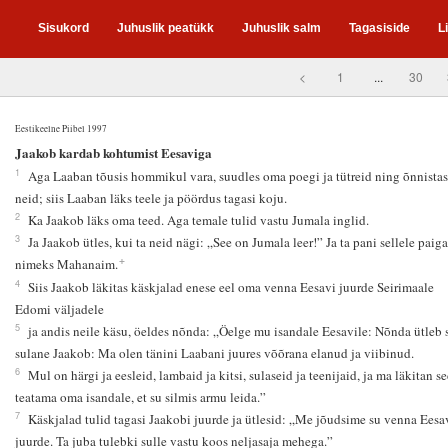
Sisukord
Juhuslik peatükk
Juhuslik salm
Tagasiside
L
<
1
...
30
Eestikeelne Piibel 1997
2
Jaakob kardab kohtumist Eesaviga
1
Aga Laaban tõusis hommikul vara, suudles oma poegi ja tütreid ning õnnistas
neid; siis Laaban läks teele ja pöördus tagasi koju.
2
Ka Jaakob läks oma teed. Aga temale tulid vastu Jumala inglid.
3
Ja Jaakob ütles, kui ta neid nägi: „See on Jumala leer!” Ja ta pani sellele paiga
+
nimeks Mahanaim.
4
Siis Jaakob läkitas käskjalad enese eel oma venna Eesavi juurde Seirimaale
Edomi väljadele
5
ja andis neile käsu, öeldes nõnda: „Öelge mu isandale Eesavile: Nõnda ütleb 
sulane Jaakob: Ma olen tänini Laabani juures võõrana elanud ja viibinud.
6
Mul on härgi ja eesleid, lambaid ja kitsi, sulaseid ja teenijaid, ja ma läkitan s
teatama oma isandale, et su silmis armu leida.”
7
Käskjalad tulid tagasi Jaakobi juurde ja ütlesid: „Me jõudsime su venna Eesa
juurde. Ta juba tulebki sulle vastu koos neljasaja mehega.”