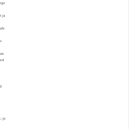
inge
t ja
ale
s:
tan
est
ad
; ja