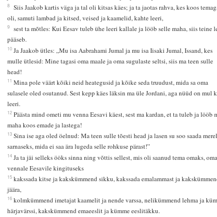
8
Siis Jaakob kartis väga ja tal oli kitsas käes; ja ta jaotas rahva, kes koos temag
oli, samuti lambad ja kitsed, veised ja kaamelid, kahte leeri,
9
sest ta mõtles: Kui Eesav tuleb ühe leeri kallale ja lööb selle maha, siis teine l
pääseb.
10
Ja Jaakob ütles: „Mu isa Aabrahami Jumal ja mu isa Iisaki Jumal, Issand, kes
mulle ütlesid: Mine tagasi oma maale ja oma sugulaste seltsi, siis ma teen sulle
head!
11
Mina pole väärt kõiki neid heategusid ja kõike seda truudust, mida sa oma
sulasele oled osutanud. Sest kepp käes läksin ma üle Jordani, aga nüüd on mul 
leeri.
12
Päästa mind ometi mu venna Eesavi käest, sest ma kardan, et ta tuleb ja lööb 
maha koos emade ja lastega!
13
Sina ise aga oled öelnud: Ma teen sulle tõesti head ja lasen su soo saada mere
sarnaseks, mida ei saa ära lugeda selle rohkuse pärast!”
14
Ja ta jäi selleks ööks sinna ning võttis sellest, mis oli saanud tema omaks, om
vennale Eesavile kingituseks
15
kakssada kitse ja kakskümmend sikku, kakssada emalammast ja kakskümmen
jäära,
16
kolmkümmend imetajat kaamelit ja nende varssa, nelikümmend lehma ja kü
härjavärssi, kakskümmend emaeeslit ja kümme eeslitäkku.