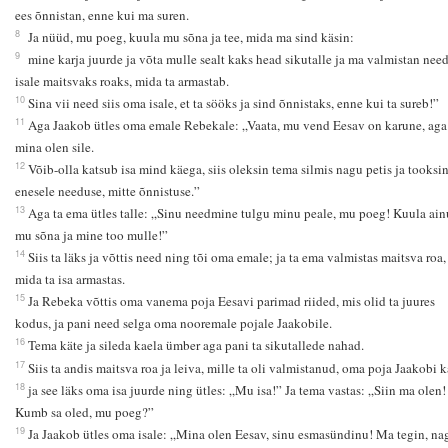
ees õnnistan, enne kui ma suren.
8
Ja nüüd, mu poeg, kuula mu sõna ja tee, mida ma sind käsin:
9
mine karja juurde ja võta mulle sealt kaks head sikutalle ja ma valmistan need
isale maitsvaks roaks, mida ta armastab.
10
Sina vii need siis oma isale, et ta sööks ja sind õnnistaks, enne kui ta sureb!”
11
Aga Jaakob ütles oma emale Rebekale: „Vaata, mu vend Eesav on karune, aga
mina olen sile.
12
Võib-olla katsub isa mind käega, siis oleksin tema silmis nagu petis ja tooksi
enesele needuse, mitte õnnistuse.”
13
Aga ta ema ütles talle: „Sinu needmine tulgu minu peale, mu poeg! Kuula ain
mu sõna ja mine too mulle!”
14
Siis ta läks ja võttis need ning tõi oma emale; ja ta ema valmistas maitsva roa,
mida ta isa armastas.
15
Ja Rebeka võttis oma vanema poja Eesavi parimad riided, mis olid ta juures
kodus, ja pani need selga oma nooremale pojale Jaakobile.
16
Tema käte ja sileda kaela ümber aga pani ta sikutallede nahad.
17
Siis ta andis maitsva roa ja leiva, mille ta oli valmistanud, oma poja Jaakobi k
18
ja see läks oma isa juurde ning ütles: „Mu isa!” Ja tema vastas: „Siin ma olen!
Kumb sa oled, mu poeg?”
19
Ja Jaakob ütles oma isale: „Mina olen Eesav, sinu esmasündinu! Ma tegin, na