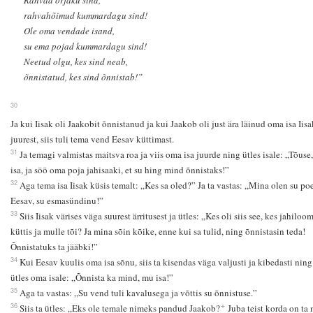
Rahvad orjaku sind,
rahvahõimud kummardagu sind!
Ole oma vendade isand,
su ema pojad kummardagu sind!
Neetud olgu, kes sind neab,
õnnistatud, kes sind õnnistab!”
30
Ja kui Iisak oli Jaakobit õnnistanud ja kui Jaakob oli just ära läinud oma isa Iisa
juurest, siis tuli tema vend Eesav küttimast.
31
Ja temagi valmistas maitsva roa ja viis oma isa juurde ning ütles isale: „Tõuse
isa, ja söö oma poja jahisaaki, et su hing mind õnnistaks!”
32
Aga tema isa Iisak küsis temalt: „Kes sa oled?” Ja ta vastas: „Mina olen su po
Eesav, su esmasündinu!”
33
Siis Iisak värises väga suurest ärritusest ja ütles: „Kes oli siis see, kes jahiloo
küttis ja mulle tõi? Ja mina sõin kõike, enne kui sa tulid, ning õnnistasin teda!
Õnnistatuks ta jääbki!”
34
Kui Eesav kuulis oma isa sõnu, siis ta kisendas väga valjusti ja kibedasti ning
ütles oma isale: „Õnnista ka mind, mu isa!”
35
Aga ta vastas: „Su vend tuli kavalusega ja võttis su õnnistuse.”
+
36
Siis ta ütles: „Eks ole temale nimeks pandud Jaakob?
Juba teist korda on ta