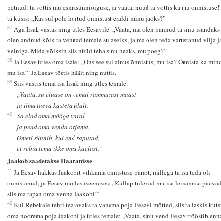
petnud: ta võttis mu esmasünniõiguse, ja vaata, nüüd ta võttis ka mu õnnistuse!”
ta küsis: „Kas sul pole hoitud õnnistust eraldi minu jaoks?”
37
Aga Iisak vastas ning ütles Eesavile: „Vaata, ma olen pannud ta sinu isandaks 
olen andnud kõik ta vennad temale sulaseiks, ja ma olen teda varustanud vilja j
veiniga. Mida võiksin siis nüüd teha sinu heaks, mu poeg?”
38
Ja Eesav ütles oma isale: „Ons see sul ainus õnnistus, mu isa? Õnnista ka mind
mu isa!” Ja Eesav tõstis häält ning nuttis.
39
Siis vastas tema isa Iisak ning ütles temale:
„Vaata, su eluase on eemal rammusast maast
ja ilma taeva kasteta ülalt.
40
Sa elad oma mõõga varal
ja pead oma venda orjama.
Ometi sünnib, kui end raputad,
et rebid tema ikke oma kaelast.”
Jaakob saadetakse Haaranisse
41
Ja Eesav hakkas Jaakobit vihkama õnnistuse pärast, millega ta isa teda oli
õnnistanud; ja Eesav mõtles iseeneses: „Küllap tulevad mu isa leinamise päevad
siis ma tapan oma venna Jaakobi!”
42
Kui Rebekale tehti teatavaks ta vanema poja Eesavi mõtted, siis ta laskis kut
oma noorema poja Jaakobi ja ütles temale: „Vaata, sinu vend Eesav trööstib enn