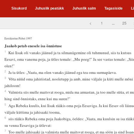
Sisukord
Juhuslik peatükk
Juhuslik salm
Tagasiside
L
<
1
...
25
Eestikeelne Piibel 1997
7
Jaakob petab enesele isa õnnistuse
1
Kui Iisak oli vanaks jäänud ja ta silmanägemine oli tuhmunud, siis ta kutsus
Eesavi, oma vanema poja, ja ütles temale: „Mu poeg!” Ja see vastas temale: „Si
olen!”
2
Ja ta ütles: „Vaata, ma olen vanaks jäänud ega tea oma surmapäeva.
3
Võta nüüd oma jahiriistad, nooletupp ja amb, mine väljale ja küti mulle mõni
jahiloom!
4
Valmista siis mulle maitsvat rooga, mida ma armastan, ja too mulle süüa, et m
hing sind õnnistaks, enne kui ma suren!”
5
Aga Rebeka kuulis, kui Iisak rääkis oma poja Eesaviga. Ja kui Eesav oli läinu
väljale küttima ja jahisaaki tooma,
6
siis rääkis Rebeka oma poja Jaakobiga, öeldes: „Vaata, ma kuulsin su isa rääk
su venna Eesaviga ja ütlevat:
7
Too mulle jahisaaki ja valmista mulle maitsvat rooga, et ma söön ja sind Issa