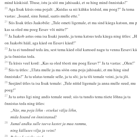
mind käskisid. Tõuse, istu ja söö mu jahisaaki, et su hing mind õnnistaks!”
20
Aga Iisak küsis oma pojalt: „Kuidas sa nii kähku leidsid, mu poeg?” Ja tema
vastas: „Issand, sinu Jumal, saatis mulle ette.”
21
Siis Iisak ütles Jaakobile: „Tule ometi ligemale, et ma sind käega katsun, mu 
kas sa oled mu poeg Eesav või mitte?”
22
Ja Jaakob astus oma isa Iisaki juurde, ja tema katsus teda käega ning ütles: „H
on Jaakobi hääl, aga käed on Eesavi käed!”
23
Ja ta ei tundnud teda ära, sest tema käed olid karused nagu ta venna Eesavi kä
ja ta õnnistas teda.
24
Ta küsis veel kord: „Kas sa oled tõesti mu poeg Eesav?” Ja ta vastas: „Olen!”
25
Siis ta ütles: „Ulata mulle ja ma söön oma poja jahisaaki, et mu hing sind
õnnistaks!” Ja ta ulatas temale selle, ja ta sõi; ja ta tõi temale veini, ja ta jõi.
26
Seejärel ütles ta isa Iisak temale: „Tule nüüd ligemale ja anna mulle suud, mu
poeg!”
27
Ja ta astus ligi ning andis temale suud; siis ta tundis tema riiete lõhna ja ta
õnnistas teda ning ütles:
„Näe, mu poja lõhn - otsekui välja lõhn,
mida Issand on õnnistanud!
28
Jumal andku sulle taeva kastet ja maa rammu,
ning külluses vilja ja veini!
29