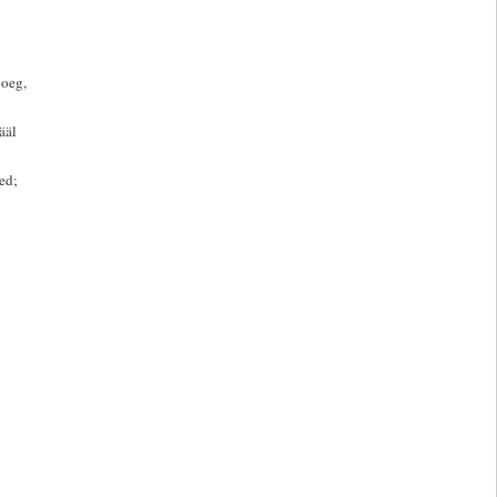
poeg,
ääl
ed;