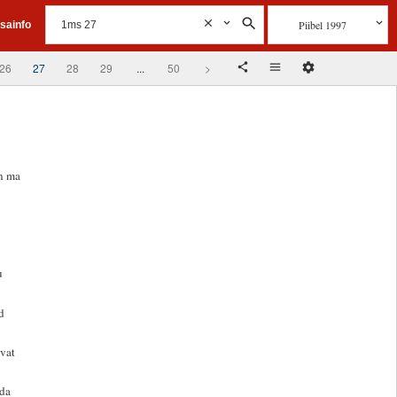
Piibel 1997
isainfo
26
27
28
29
...
50
>
in ma
u
d
ivat
nda