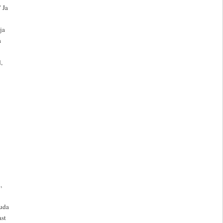
 Ja
ja
a
,
,
suda
ast