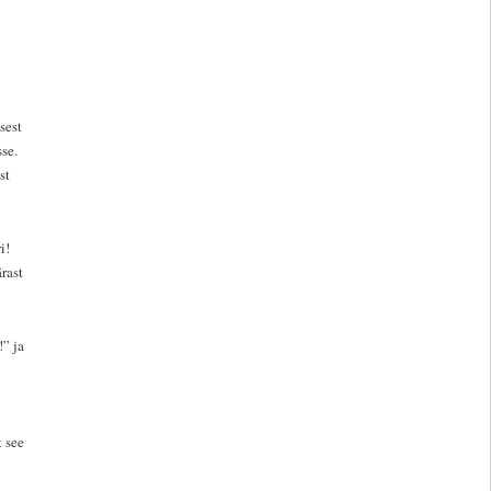
sest
se.
st
i!
rast
!” ja
t see