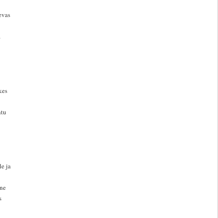
evas
a
kes
htu
le ja
ane
s