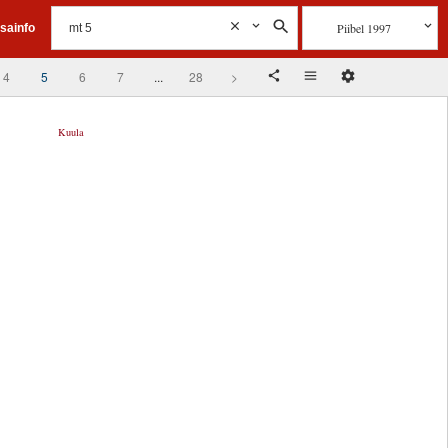
Piibel 1997
isainfo
4
5
6
7
...
28
>
Kuula