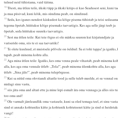
tulnud neid tühistama, vaid täitma.
18
Tõesti, ma ütlen teile, ükski täpp ja ükski kriips ei kao Seadusest seni, kuni ta
ja maa püsivad, kuni kõik, mis sündima peab, on sündinud.
19
Seda, kes iganes nendest käskudest ka kõige pisema tühistab ja teisi sedasam
tegema õpetab, hüütakse kõige pisemaks taevariigis. Kes aga selle järgi teeb ja
õpetab, seda hüütakse suureks taevariigis.
20
Sest ma ütlen teile: Kui teie õigus ei ole märksa suurem kui kirjatundjate ja
variseride oma, siis te ei saa taevariiki!
21
Te olete kuulnud, et muistsele põlvele on öeldud: Sa ei tohi tappa! ja igaüks, 
tapab, peab minema kohtu alla.
22
Aga mina ütlen teile: Igaüks, kes oma venna peale vihastab, peab minema ko
alla, kes aga oma vennale ütleb: „Tola!”, peab minema ülemkohtu alla, kes aga
ütleb: „Sina jäle!”, peab minema tulepõrgusse.
23
Kui sa nüüd oma ohvriandi altarile tood ja sulle tuleb meelde, et su vennal on
midagi sinu vastu,
24
siis jäta oma and altari ette ja mine lepi esmalt ära oma vennaga ja alles siis tu
too oma and!
25
Ole varmalt järeleandlik oma vastasele, kuni sa oled temaga teel, et sinu vast
sind ei annaks kohtuniku kätte ja kohtunik kohtuteenri kätte ja sind ei heidetak
vangi!
26