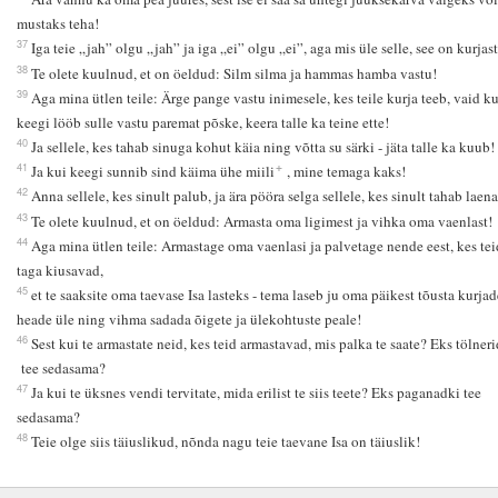
mustaks teha!
37
Iga teie „jah” olgu „jah” ja iga „ei” olgu „ei”, aga mis üle selle, see on kurjast
38
Te olete kuulnud, et on öeldud: Silm silma ja hammas hamba vastu!
39
Aga mina ütlen teile: Ärge pange vastu inimesele, kes teile kurja teeb, vaid ku
keegi lööb sulle vastu paremat põske, keera talle ka teine ette!
40
Ja sellele, kes tahab sinuga kohut käia ning võtta su särki - jäta talle ka kuub!
+
41
Ja kui keegi sunnib sind käima ühe miili
, mine temaga kaks!
42
Anna sellele, kes sinult palub, ja ära pööra selga sellele, kes sinult tahab laena
43
Te olete kuulnud, et on öeldud: Armasta oma ligimest ja vihka oma vaenlast!
44
Aga mina ütlen teile: Armastage oma vaenlasi ja palvetage nende eest, kes tei
taga kiusavad,
45
et te saaksite oma taevase Isa lasteks - tema laseb ju oma päikest tõusta kurjad
heade üle ning vihma sadada õigete ja ülekohtuste peale!
46
Sest kui te armastate neid, kes teid armastavad, mis palka te saate? Eks tölneri
tee sedasama?
47
Ja kui te üksnes vendi tervitate, mida erilist te siis teete? Eks paganadki tee
sedasama?
48
Teie olge siis täiuslikud, nõnda nagu teie taevane Isa on täiuslik!