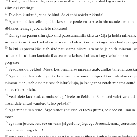
Tõesti, ma ütlen sulle, sa ei pääse sealt enne välja, kui oled tagasi maksnud
viimsegi veeringu.
27
Te olete kuulnud, et on öeldud: Sa ei tohi abielu rikkuda!
28
Aga mina ütlen teile: Igaüks, kes naise peale vaatab teda himustades, on oma
südames temaga juba abielu rikkunud.
29
Kui aga su parem silm ajab sind patustama, siis kisu ta välja ja heida minema, 
sulle on kasulikum kaotada üks osa oma kehast kui lasta kogu keha heita põrgus
30
Ja kui su parem käsi ajab sind patustama, siis raiu ta maha ja heida minema, se
sulle on kasulikum kaotada üks osa oma kehast kui lasta kogu kehal minna
põrgusse.
31
Seaduses on öeldud: Mees, kes oma naise minema ajab, andku talle lahutuskir
32
Aga mina ütlen teile: Igaüks, kes oma naise muul põhjusel kui liiderdamise pä
minema ajab, teeb oma naisest abielurikkuja, ja kes iganes võtab minema aetud
naise, rikub abielu.
33
Veel olete kuulnud, et muistsele põlvele on öeldud: „Sa ei tohi valet vanduda
„Issandale antud vandeid tuleb pidada!”
34
Aga mina ütlen teile: Ärge vanduge üldse, ei taeva juures, sest see on Jumala
troon,
35
ega maa juures, sest see on tema jalgealune järg, ega Jeruusalemma juures, ses
on suure Kuninga linn!
36
Ära vannu ka oma pea juures, sest ise ei saa sa ühtegi juuksekarva valgeks või