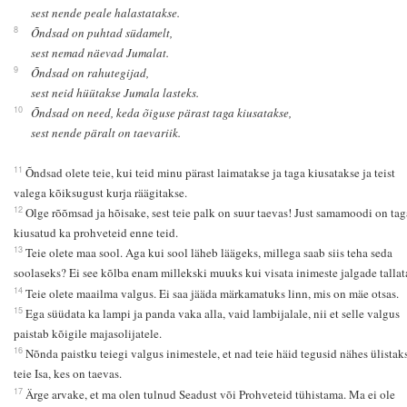
sest nende peale halastatakse.
8
Õndsad on puhtad südamelt,
sest nemad näevad Jumalat.
9
Õndsad on rahutegijad,
sest neid hüütakse Jumala lasteks.
10
Õndsad on need, keda õiguse pärast taga kiusatakse,
sest nende päralt on taevariik.
11
Õndsad olete teie, kui teid minu pärast laimatakse ja taga kiusatakse ja teist
valega kõiksugust kurja räägitakse.
12
Olge rõõmsad ja hõisake, sest teie palk on suur taevas! Just samamoodi on tag
kiusatud ka prohveteid enne teid.
13
Teie olete maa sool. Aga kui sool läheb läägeks, millega saab siis teha seda
soolaseks? Ei see kõlba enam millekski muuks kui visata inimeste jalgade tallat
14
Teie olete maailma valgus. Ei saa jääda märkamatuks linn, mis on mäe otsas.
15
Ega süüdata ka lampi ja panda vaka alla, vaid lambijalale, nii et selle valgus
paistab kõigile majasolijatele.
16
Nõnda paistku teiegi valgus inimestele, et nad teie häid tegusid nähes ülistak
teie Isa, kes on taevas.
17
Ärge arvake, et ma olen tulnud Seadust või Prohveteid tühistama. Ma ei ole