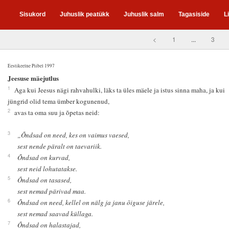
Sisukord
Juhuslik peatükk
Juhuslik salm
Tagasiside
L
<
1
...
3
Eestikeelne Piibel 1997
5
Jeesuse mäejutlus
1
Aga kui Jeesus nägi rahvahulki, läks ta üles mäele ja istus sinna maha, ja kui
jüngrid olid tema ümber kogunenud,
2
avas ta oma suu ja õpetas neid:
3
„Õndsad on need, kes on vaimus vaesed,
sest nende päralt on taevariik.
4
Õndsad on kurvad,
sest neid lohutatakse.
5
Õndsad on tasased,
sest nemad pärivad maa.
6
Õndsad on need, kellel on nälg ja janu õiguse järele,
sest nemad saavad küllaga.
7
Õndsad on halastajad,