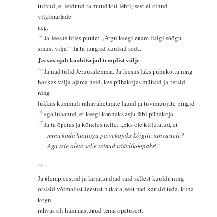
tulnud, ei leidnud ta muud kui lehti; sest ei olnud
viigimarjade
aeg.
14
Ja Jeesus ütles puule: „Ärgu keegi enam iialgi söögu
sinust vilja!” Ja ta jüngrid kuulsid seda.
Jeesus ajab kaubitsejad templist välja
15
Ja nad tulid Jeruusalemma. Ja Jeesus läks pühakotta ning
hakkas välja ajama neid, kes pühakojas müüsid ja ostsid,
ning
lükkas kummuli rahavahetajate lauad ja tuvimüüjate pingid
16
ega lubanud, et keegi kannaks asju läbi pühakoja.
17
Ja ta õpetas ja kõneles neile: „Eks ole kirjutatud, et
minu koda hüütagu palvekojaks kõigile rahvastele?
Aga teie olete selle teinud röövlikoopaks!”
18
Ja ülempreestrid ja kirjatundjad said sellest kuulda ning
otsisid võimalust Jeesust hukata, sest nad kartsid teda, kuna
kogu
rahvas oli hämmastunud tema õpetusest.