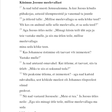
Küsimus Jeesuse meelevallast
27
Ja nad tulid uuesti Jeruusalemma. Ja kui Jeesus kõndis
pühakojas, astusid ülempreestrid ja vanemad ta juurde
28
ja ütlesid talle: „Millise meelevallaga sa seda kõike teed?
Või kes on andnud sulle selle meelevalla, et sa seda teed?”
29
Aga Jeesus ütles neile: „Minagi küsin teilt üht asja ja
teie vastake mulle, ja siis ma ütlen teile, millise
meelevallaga
mina seda kõike teen.
30
Kas Johannese ristimine oli taevast või inimestest?
Vastake mulle!”
31
Ja nad arutasid omavahel: Kui ütleme, et taevast, siis ta
ütleb: „Miks te siis ei uskunud teda?”
32
Või peaksime ütlema, et inimestest? - aga nad kartsid
rahvahulka, sest kõikide meelest oli Johannes tõepoolest
olnud
prohvet.
33
Nii nad vastasid Jeesusele: „Meie ei tea.” Ja Jeesus ütles
neile: „Ega siis minagi ütle teile, millise meelevallaga ma
seda