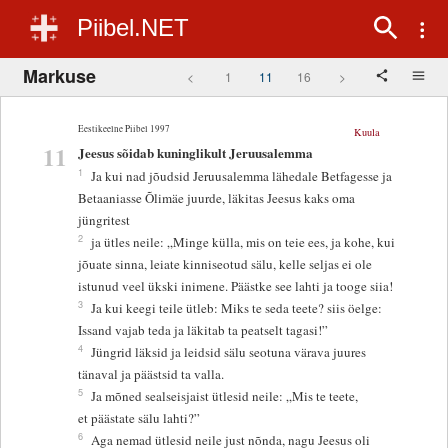
Piibel.NET
Markuse
<
1
11
16
>
Eestikeelne Piibel 1997
Kuula
11
Jeesus sõidab kuninglikult Jeruusalemma
1
Ja kui nad jõudsid Jeruusalemma lähedale Betfagesse ja
Betaaniasse Õlimäe juurde, läkitas Jeesus kaks oma
jüngritest
2
ja ütles neile: „Minge külla, mis on teie ees, ja kohe, kui
jõuate sinna, leiate kinniseotud sälu, kelle seljas ei ole
istunud veel ükski inimene. Päästke see lahti ja tooge siia!
3
Ja kui keegi teile ütleb: Miks te seda teete? siis öelge:
Issand vajab teda ja läkitab ta peatselt tagasi!”
4
Jüngrid läksid ja leidsid sälu seotuna värava juures
tänaval ja päästsid ta valla.
5
Ja mõned sealseisjaist ütlesid neile: „Mis te teete,
et päästate sälu lahti?”
6
Aga nemad ütlesid neile just nõnda, nagu Jeesus oli