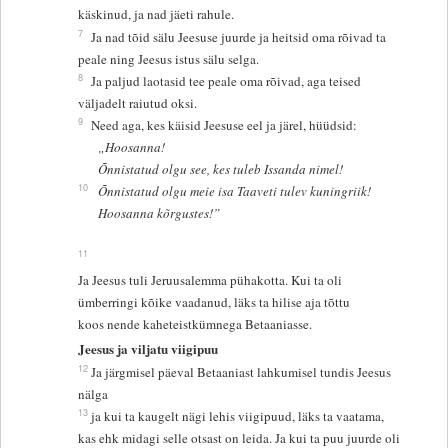
käskinud, ja nad jäeti rahule.
7
Ja nad tõid sälu Jeesuse juurde ja heitsid oma rõivad ta
peale ning Jeesus istus sälu selga.
8
Ja paljud laotasid tee peale oma rõivad, aga teised
väljadelt raiutud oksi.
9
Need aga, kes käisid Jeesuse eel ja järel, hüüdsid:
„Hoosanna!
Õnnistatud olgu see, kes tuleb Issanda nimel!
10
Õnnistatud olgu meie isa Taaveti tulev kuningriik!
Hoosanna kõrgustes!”
11
Ja Jeesus tuli Jeruusalemma pühakotta. Kui ta oli
ümberringi kõike vaadanud, läks ta hilise aja tõttu
koos nende kaheteistkümnega Betaaniasse.
Jeesus ja viljatu viigipuu
12
Ja järgmisel päeval Betaaniast lahkumisel tundis Jeesus
nälga
13
ja kui ta kaugelt nägi lehis viigipuud, läks ta vaatama,
kas ehk midagi selle otsast on leida. Ja kui ta puu juurde oli