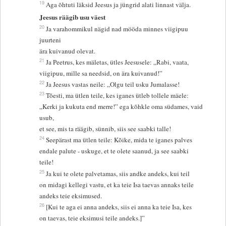
19
Aga õhtuti läksid Jeesus ja jüngrid alati linnast välja.
Jeesus räägib usu väest
20
Ja varahommikul nägid nad mööda minnes viigipuu
juurteni
ära kuivanud olevat.
21
Ja Peetrus, kes mäletas, ütles Jeesusele: „Rabi, vaata,
viigipuu, mille sa needsid, on ära kuivanud!”
22
Ja Jeesus vastas neile: „Olgu teil usku Jumalasse!
23
Tõesti, ma ütlen teile, kes iganes ütleb tollele mäele:
„Kerki ja kukuta end merre!” ega kõhkle oma südames, vaid
usub,
et see, mis ta räägib, sünnib, siis see saabki talle!
24
Seepärast ma ütlen teile: Kõike, mida te iganes palves
endale palute - uskuge, et te olete saanud, ja see saabki
teile!
25
Ja kui te olete palvetamas, siis andke andeks, kui teil
on midagi kellegi vastu, et ka teie Isa taevas annaks teile
andeks teie eksimused.
26
[Kui te aga ei anna andeks, siis ei anna ka teie Isa, kes
on taevas, teie eksimusi teile andeks.]”