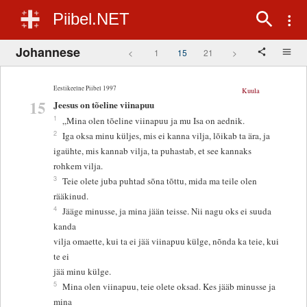
Piibel.NET
Johannese
<
1
15
21
>
Eestikeelne Piibel 1997
Kuula
15
Jeesus on tõeline viinapuu
1
„Mina olen tõeline viinapuu ja mu Isa on aednik.
2
Iga oksa minu küljes, mis ei kanna vilja, lõikab ta ära, ja
igaühte, mis kannab vilja, ta puhastab, et see kannaks
rohkem vilja.
3
Teie olete juba puhtad sõna tõttu, mida ma teile olen
rääkinud.
4
Jääge minusse, ja mina jään teisse. Nii nagu oks ei suuda
kanda
vilja omaette, kui ta ei jää viinapuu külge, nõnda ka teie, kui
te ei
jää minu külge.
5
Mina olen viinapuu, teie olete oksad. Kes jääb minusse ja
mina