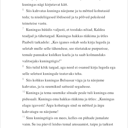
kuningas nägi kirjutavat kätt.
6
Siis kahvatas kuninga näojume ja ta mõtted kohutasid
teda; ta niudeliigesed lõdisesid ja ta põlved pekslesid
teineteise vastu.
7
Kuningas hüüdis valjusti, et toodaks nõiad, Kaldea
teadjad ja tähetargad. Kuningas hakkas rääkima ja ütles
Paabeli tarkadele: „Kes iganes oskab seda kirja lugeda ja
seletab mulle selle tähenduse, see riietatakse purpurisse,
temale pannakse kuldkee kaela ja ta saab kolmandaks
valitsejaks kuningriigis!”
8
Siis tulid kõik targad, aga need ei osanud kirja lugeda ega
selle seletust kuningale teatavaks teha.
9
Siis kohkus kuningas Belsassar väga ja ta näojume
kahvatas, ja ta suurnikud sattusid segadusse.
10
Kuninga ja tema suurnike sõnade peale tuli kuninga ema
pidusaali. Kuninga ema hakkas rääkima ja ütles: „Kuningas
elagu igavesti! Ärgu kohutagu sind su mõtted ja ärgu
kahvatagu su näojume!
11
Sinu kuningriigis on mees, kelles on pühade jumalate
vaim. Su isa päevil leidus temal arusaamist, taipu ja tarkust