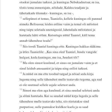
otsekui jumalate tarkust, ja kuningas Nebukadnetsar, su isa,
tõstis tema ennustajate, nõidade, Kaldea teadjate ja
tähetarkade ülemaks - kuningas, su isa -,
12
sellepärast et temas, Taanielis, kellele kuningas oli pannud
nimeks Beltsassar, leidus eriline vaim ja temal oli mõistust
ning taipu seletada unenägusid, lahendada mõistatusi ja
harutada lahti sõlmi. Kutsutagu nüüd Taaniel, küll tema
annab tähenduse teada!”
13
Siis toodi Taaniel kuninga ette. Kuningas hakkas rääkima
ja ütles Taanielile: „Kas sina oled Taaniel, Juuda vangide
hulgast, keda kuningas, mu isa, Juudast tõi?
14
Ma olen sinust kuulnud, et sinus on jumalate vaim ja et
sinul leidub arusaamist ja taipu ning erilist tarkust.
15
Ja nüüd on mu ette toodud targad ja nõiad seda kirja
lugema ning selle tähendust mulle teatavaks tegema, aga nad
ei ole suutnud sellele asjale seletust anda.
16
Sinust ma olen aga kuulnud, et sina suudad seletusi anda
ja sõlmi harutada. Kui sa suudad nüüd kirja lugeda ja selle
tähenduse mulle teatavaks teha, siis riietatakse sind
purpurisse, sulle pannakse kuldkee kaela ja sa saad