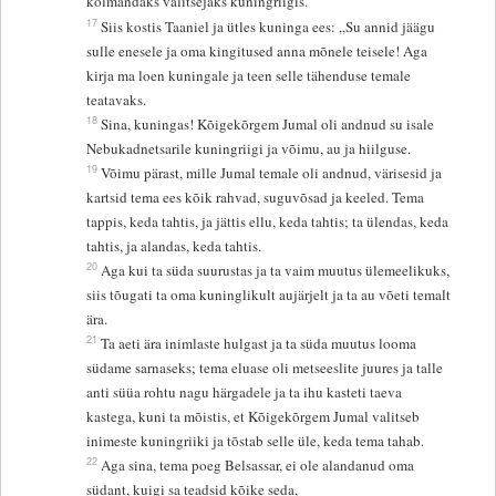
kolmandaks valitsejaks kuningriigis.”
17
Siis kostis Taaniel ja ütles kuninga ees: „Su annid jäägu
sulle enesele ja oma kingitused anna mõnele teisele! Aga
kirja ma loen kuningale ja teen selle tähenduse temale
teatavaks.
18
Sina, kuningas! Kõigekõrgem Jumal oli andnud su isale
Nebukadnetsarile kuningriigi ja võimu, au ja hiilguse.
19
Võimu pärast, mille Jumal temale oli andnud, värisesid ja
kartsid tema ees kõik rahvad, suguvõsad ja keeled. Tema
tappis, keda tahtis, ja jättis ellu, keda tahtis; ta ülendas, keda
tahtis, ja alandas, keda tahtis.
20
Aga kui ta süda suurustas ja ta vaim muutus ülemeelikuks,
siis tõugati ta oma kuninglikult aujärjelt ja ta au võeti temalt
ära.
21
Ta aeti ära inimlaste hulgast ja ta süda muutus looma
südame sarnaseks; tema eluase oli metseeslite juures ja talle
anti süüa rohtu nagu härgadele ja ta ihu kasteti taeva
kastega, kuni ta mõistis, et Kõigekõrgem Jumal valitseb
inimeste kuningriiki ja tõstab selle üle, keda tema tahab.
22
Aga sina, tema poeg Belsassar, ei ole alandanud oma
südant, kuigi sa teadsid kõike seda,