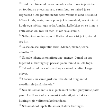
23
vaid oled tõusnud taeva Issanda vastu: tema koja riistad
on toodud su ette, sina ja su suurnikud, su naised ja su
liignaised olete joonud nende seest veini; sa oled ülistanud
hõbe-, kuld-, vask-, raud-, puu- ja kivijumalaid, kes ei näe, ei
kuule ega mõista. Aga seda Jumalat, kelle käes on su hing ja
kelle omad on kõik su teed, ei ole sa austanud.
24
Sellepärast on tema poolt läkitatud see käsi ja kirjutatud
see kiri.
25
Ja see on see kirjutatud kiri: „Menee, menee, tekeel,
+
ufarsiin.”
26
Sõnade tähendus on niisugune: menee - Jumal on ära
lugenud su kuningriigi päevad ja on teinud sellele lõpu.
27
Tekeel - sind on vaekaussidega vaetud ja leitud kerge
olevat.
28
Ufarsiin - su kuningriik on tükeldatud ning antud
meedlastele ja pärslastele.”
29
Siis Belsassar andis käsu ja Taaniel riietati purpurisse, talle
pandi kuldkee kaela ja temast kuulutati, et ta hakkab
kuningriigis valitsema kolmandana.
30
Selsamal ööl tapeti Belsassar, Kaldea kuningas.