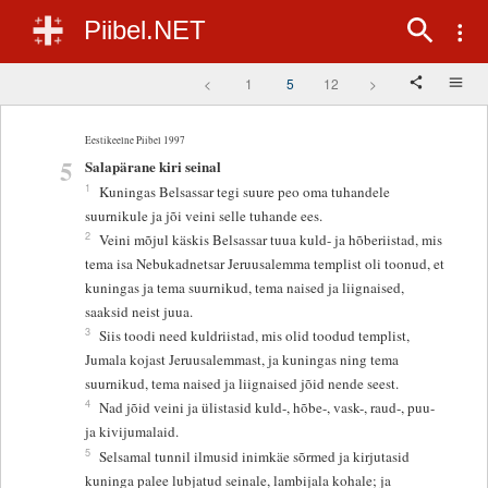
Piibel.NET
<
1
5
12
>
Eestikeelne Piibel 1997
5
Salapärane kiri seinal
1
Kuningas Belsassar tegi suure peo oma tuhandele
suurnikule ja jõi veini selle tuhande ees.
2
Veini mõjul käskis Belsassar tuua kuld- ja hõberiistad, mis
tema isa Nebukadnetsar Jeruusalemma templist oli toonud, et
kuningas ja tema suurnikud, tema naised ja liignaised,
saaksid neist juua.
3
Siis toodi need kuldriistad, mis olid toodud templist,
Jumala kojast Jeruusalemmast, ja kuningas ning tema
suurnikud, tema naised ja liignaised jõid nende seest.
4
Nad jõid veini ja ülistasid kuld-, hõbe-, vask-, raud-, puu-
ja kivijumalaid.
5
Selsamal tunnil ilmusid inimkäe sõrmed ja kirjutasid
kuninga palee lubjatud seinale, lambijala kohale; ja