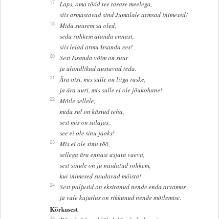
17
Laps, oma tööd tee tasase meelega,
siis armastavad sind Jumalale armsad inimesed!
18
Mida suurem sa oled,
seda rohkem alanda ennast,
siis leiad armu Issanda ees!
20
Sest Issanda võim on suur
ja alandlikud austavad teda.
21
Ära otsi, mis sulle on liiga raske,
ja ära uuri, mis sulle ei ole jõukohane!
22
Mõtle sellele,
mida sul on kästud teha,
sest mis on salajas,
see ei ole sinu jaoks!
23
Mis ei ole sinu töö,
sellega ära ennast asjata vaeva,
sest sinule on ju näidatud rohkem,
kui inimesed suudavad mõista!
24
Sest paljusid on eksitanud nende enda arvamus
ja vale kujutlus on rikkunud nende mõtlemise.
Kõrkusest
26