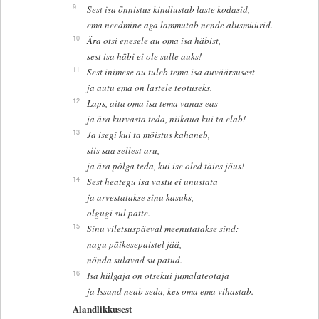
9
Sest isa õnnistus kindlustab laste kodasid,
ema needmine aga lammutab nende alusmüürid.
10
Ära otsi enesele au oma isa häbist,
sest isa häbi ei ole sulle auks!
11
Sest inimese au tuleb tema isa auväärsusest
ja autu ema on lastele teotuseks.
12
Laps, aita oma isa tema vanas eas
ja ära kurvasta teda, niikaua kui ta elab!
13
Ja isegi kui ta mõistus kahaneb,
siis saa sellest aru,
ja ära põlga teda, kui ise oled täies jõus!
14
Sest heategu isa vastu ei unustata
ja arvestatakse sinu kasuks,
olgugi sul patte.
15
Sinu viletsuspäeval meenutatakse sind:
nagu päikesepaistel jää,
nõnda sulavad su patud.
16
Isa hülgaja on otsekui jumalateotaja
ja Issand neab seda, kes oma ema vihastab.
Alandlikkusest