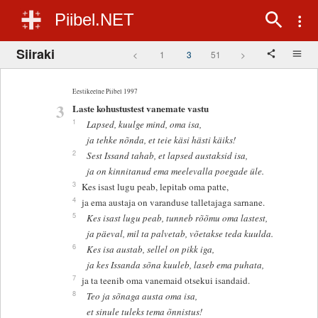
Piibel.NET
Siiraki
<
1
3
51
>
Eestikeelne Piibel 1997
3
Laste kohustustest vanemate vastu
1
Lapsed, kuulge mind, oma isa,
ja tehke nõnda, et teie käsi hästi käiks!
2
Sest Issand tahab, et lapsed austaksid isa,
ja on kinnitanud ema meelevalla poegade üle.
3
Kes isast lugu peab, lepitab oma patte,
4
ja ema austaja on varanduse talletajaga sarnane.
5
Kes isast lugu peab, tunneb rõõmu oma lastest,
ja päeval, mil ta palvetab, võetakse teda kuulda.
6
Kes isa austab, sellel on pikk iga,
ja kes Issanda sõna kuuleb, laseb ema puhata,
7
ja ta teenib oma vanemaid otsekui isandaid.
8
Teo ja sõnaga austa oma isa,
et sinule tuleks tema õnnistus!