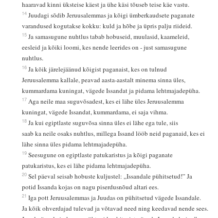
haaravad kinni üksteise käest ja ühe käsi tõuseb teise käe vastu.
14
Juudagi sõdib Jeruusalemmas ja kõigi ümberkaudsete paganate
varandused kogutakse kokku: kuld ja hõbe ja üpris palju riideid.
15
Ja samasugune nuhtlus tabab hobuseid, muulasid, kaameleid,
eesleid ja kõiki loomi, kes nende leerides on - just samasugune
nuhtlus.
16
Ja kõik järelejäänud kõigist paganaist, kes on tulnud
Jeruusalemma kallale, peavad aasta-aastalt minema sinna üles,
kummardama kuningat, vägede Issandat ja pidama lehtmajadepüha.
17
Aga neile maa suguvõsadest, kes ei lähe üles Jeruusalemma
kuningat, vägede Issandat, kummardama, ei saja vihma.
18
Ja kui egiptlaste suguvõsa sinna üles ei lähe ega tule, siis
saab ka neile osaks nuhtlus, millega Issand lööb neid paganaid, kes ei
lähe sinna üles pidama lehtmajadepüha.
19
Seesugune on egiptlaste patukaristus ja kõigi paganate
patukaristus, kes ei lähe pidama lehtmajadepüha.
20
Sel päeval seisab hobuste kuljustel: „Issandale pühitsetud!” Ja
potid Issanda kojas on nagu piserdusnõud altari ees.
21
Iga pott Jeruusalemmas ja Juudas on pühitsetud vägede Issandale.
Ja kõik ohverdajad tulevad ja võtavad need ning keedavad nende sees.