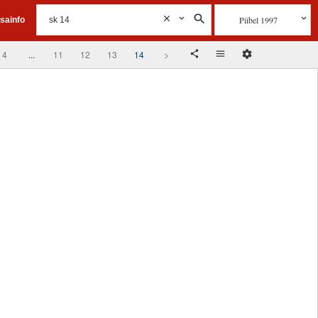
Piibel 1997
isainfo
4
...
11
12
13
14
>