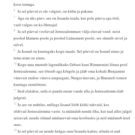
koos temaga.
6
Ja sel päeval ei ole valgust, on külm ja pakane.
7
Aga on üks päev, see on Issanda teada, kui pole päeva ega ööd,
vaid valgus on ka õhtuajal.
8
Ja sel päeval voolavad Jeruusalemmast välja elavad veed: neist
pooled Idamere poole ja pooled Läänemere poole; see sünnib suvel ja
talvel.
9
Ja Issand on kuningaks kogu maale. Sel päeval on Issand ainus ja
tema nimi on ainus.
10
Kogu maa muutub lagendikuks Gebast kuni Rimmonini lõuna pool
Jeruusalemma; see tõuseb aga kõrgele ja jääb oma kohale Benjamini
väravast endise värava asupaigani, Nurgaväravani, ja Hananeli tornist
kuninga surutõrteni.
11
Seal elatakse, seda ei panda enam vande alla ja Jeruusalemm elab
julgesti.
12
Ja see on nuhtlus, millega Issand lööb kõiki rahvaid, kes
sõdivad Jeruusalemma vastu: ta määndab nende liha, kui nad alles jalgel
seisavad, nende silmad mädanevad oma koobastes ja neil mädaneb keel
suus.
13
Ja sel päeval on nende hulgas suur Issanda kartus, nõnda et nad