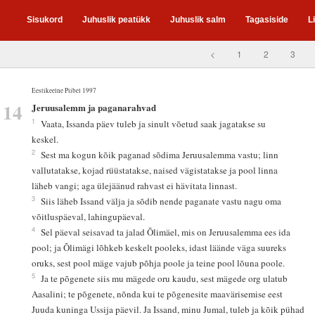
Sisukord
Juhuslik peatükk
Juhuslik salm
Tagasiside
L
<
1
2
3
Eestikeelne Piibel 1997
14
Jeruusalemm ja paganarahvad
1
Vaata, Issanda päev tuleb ja sinult võetud saak jagatakse su
keskel.
2
Sest ma kogun kõik paganad sõdima Jeruusalemma vastu; linn
vallutatakse, kojad rüüstatakse, naised vägistatakse ja pool linna
läheb vangi; aga ülejäänud rahvast ei hävitata linnast.
3
Siis läheb Issand välja ja sõdib nende paganate vastu nagu oma
võitluspäeval, lahingupäeval.
4
Sel päeval seisavad ta jalad Õlimäel, mis on Jeruusalemma ees ida
pool; ja Õlimägi lõhkeb keskelt pooleks, idast läände väga suureks
oruks, sest pool mäge vajub põhja poole ja teine pool lõuna poole.
5
Ja te põgenete siis mu mägede oru kaudu, sest mägede org ulatub
Aasalini; te põgenete, nõnda kui te põgenesite maavärisemise eest
Juuda kuninga Ussija päevil. Ja Issand, minu Jumal, tuleb ja kõik pühad