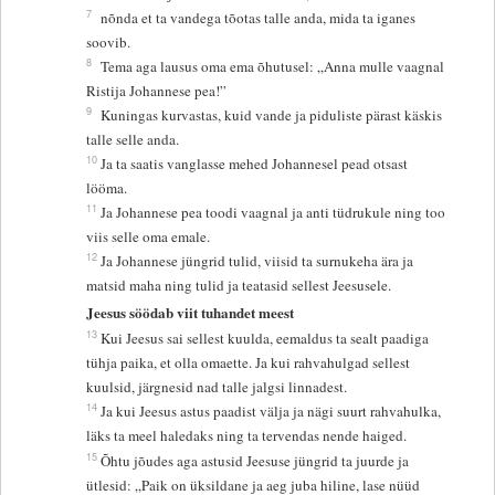
7
nõnda et ta vandega tõotas talle anda, mida ta iganes
soovib.
8
Tema aga lausus oma ema õhutusel: „Anna mulle vaagnal
Ristija Johannese pea!”
9
Kuningas kurvastas, kuid vande ja piduliste pärast käskis
talle selle anda.
10
Ja ta saatis vanglasse mehed Johannesel pead otsast
lööma.
11
Ja Johannese pea toodi vaagnal ja anti tüdrukule ning too
viis selle oma emale.
12
Ja Johannese jüngrid tulid, viisid ta surnukeha ära ja
matsid maha ning tulid ja teatasid sellest Jeesusele.
Jeesus söödab viit tuhandet meest
13
Kui Jeesus sai sellest kuulda, eemaldus ta sealt paadiga
tühja paika, et olla omaette. Ja kui rahvahulgad sellest
kuulsid, järgnesid nad talle jalgsi linnadest.
14
Ja kui Jeesus astus paadist välja ja nägi suurt rahvahulka,
läks ta meel haledaks ning ta tervendas nende haiged.
15
Õhtu jõudes aga astusid Jeesuse jüngrid ta juurde ja
ütlesid: „Paik on üksildane ja aeg juba hiline, lase nüüd