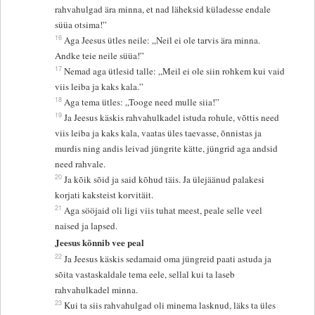
rahvahulgad ära minna, et nad läheksid küladesse endale
süüa otsima!”
16
Aga Jeesus ütles neile: „Neil ei ole tarvis ära minna.
Andke teie neile süüa!”
17
Nemad aga ütlesid talle: „Meil ei ole siin rohkem kui vaid
viis leiba ja kaks kala.”
18
Aga tema ütles: „Tooge need mulle siia!”
19
Ja Jeesus käskis rahvahulkadel istuda rohule, võttis need
viis leiba ja kaks kala, vaatas üles taevasse, õnnistas ja
murdis ning andis leivad jüngrite kätte, jüngrid aga andsid
need rahvale.
20
Ja kõik sõid ja said kõhud täis. Ja ülejäänud palakesi
korjati kaksteist korvitäit.
21
Aga sööjaid oli ligi viis tuhat meest, peale selle veel
naised ja lapsed.
Jeesus kõnnib vee peal
22
Ja Jeesus käskis sedamaid oma jüngreid paati astuda ja
sõita vastaskaldale tema eele, sellal kui ta laseb
rahvahulkadel minna.
23
Kui ta siis rahvahulgad oli minema lasknud, läks ta üles