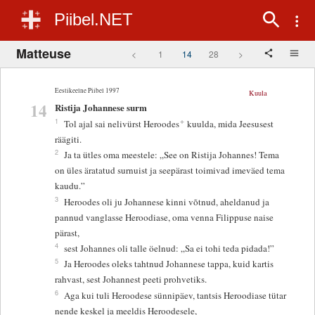
Piibel.NET
Matteuse
<
1
14
28
>
Eestikeelne Piibel 1997
Kuula
14
Ristija Johannese surm
+
1
Tol ajal sai nelivürst Heroodes
kuulda, mida Jeesusest
räägiti.
2
Ja ta ütles oma meestele: „See on Ristija Johannes! Tema
on üles äratatud surnuist ja seepärast toimivad imeväed tema
kaudu.”
3
Heroodes oli ju Johannese kinni võtnud, aheldanud ja
pannud vanglasse Heroodiase, oma venna Filippuse naise
pärast,
4
sest Johannes oli talle öelnud: „Sa ei tohi teda pidada!”
5
Ja Heroodes oleks tahtnud Johannese tappa, kuid kartis
rahvast, sest Johannest peeti prohvetiks.
6
Aga kui tuli Heroodese sünnipäev, tantsis Heroodiase tütar
nende keskel ja meeldis Heroodesele,