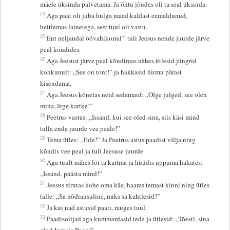
mäele üksinda palvetama. Ja õhtu jõudes oli ta seal üksinda.
24
Aga paat oli juba hulga maad kaldast eemaldunud,
heitlemas lainetega, sest tuul oli vastu.
+
25
Ent neljandal öövahikorral
tuli Jeesus nende juurde järve
peal kõndides.
26
Aga Jeesust järve peal kõndimas nähes ütlesid jüngrid
kohkunult: „See on tont!” ja hakkasid hirmu pärast
kisendama.
27
Aga Jeesus kõnetas neid sedamaid: „Olge julged, see olen
mina, ärge kartke!”
28
Peetrus vastas: „Issand, kui see oled sina, siis käsi mind
tulla enda juurde vee peale!”
29
Tema ütles: „Tule!” Ja Peetrus astus paadist välja ning
kõndis vee peal ja tuli Jeesuse juurde.
30
Aga tuult nähes lõi ta kartma ja hüüdis uppuma hakates:
„Issand, päästa mind!”
31
Jeesus sirutas kohe oma käe, haaras temast kinni ning ütles
talle: „Sa nõdrausuline, miks sa kahtlesid?”
32
Ja kui nad astusid paati, rauges tuul.
33
Paadisolijad aga kummardasid teda ja ütlesid: „Tõesti, sina