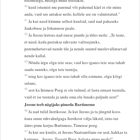
ristimisega, millega mind ristitakse,
40
kuid istumist mu paremal või pahemal käel ei ole minu
anda, vaid see antakse neile, kellele see on valmistatud.”
41
Ja kui need kümme sellest kuulsid, said nad pahaseks
Jaakobuse ja Johannese peale.
42
Ja Jeesus kutsus nad enese juurde ja ütles neile: „Te teate,
et need, keda peetakse rahvaste valitsejateks,
peremehetsevad nende üle ja nende suured meelevallatsevad
nende kallal.
43
Nõnda ärgu olgu teie seas, vaid kes iganes teie seas tahab
saada suureks, olgu teie teenija,
44
ning kes iganes teie seas tahab olla esimene, olgu kõigi
sulane,
45
sest ka Inimese Poeg ei ole tulnud, et lasta ennast teenida,
vaid et ise teenida ja anda oma elu lunaks paljude eest!”
Jeesus teeb nägijaks pimeda Bartimeuse
46
Ja nad tulid Jeerikosse. Ja kui Jeesus ja ta jüngrid koos
üsna suure rahvahulgaga Jeerikost välja läksid, istus tee
ääres pime kerjus Bartimeus, Timeuse poeg.
47
Ja kui see kuulis, et Jeesus Naatsaretlane on seal, hakkas ta
karjuma: „Jeesus, Taaveti Poeg, halasta minu peale!”