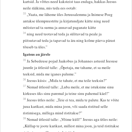
kartsid. Ja võttes need kaksteist taas endaga, hakkas Jeesus
neile rääkima, mis teda ees ootab:
33
„Vaata, me läheme üles Jeruusalemma ja Inimese Poeg
antakse ülempreestrite ja kirjatundjate kätte ning need
mõistavad ta surma ja annavad paganate kätte
34
ning need teotavad teda ja sülitavad ta peale ja
piitsutavad teda ja tapavad ta ära ning kolme päeva pärast
tõuseb ta üles.”
Igatsus au järele
35
Ja Sebedeuse pojad Jaakobus ja Johannes astusid Jeesuse
juurde ja ütlesid talle: „Õpetaja, me tahame, et sa meile
teeksid, mida me iganes palume.”
36
Jeesus küsis: „Mida te tahate, et ma teile teeksin?”
37
Nemad ütlesid talle: „Luba meile, et me istuksime sinu
kirkuses üks sinu paremal ja teine sinu pahemal käel!”
38
Jeesus ütles neile: „Teie ei tea, mida te palute. Kas te võite
juua karikast, mida mina joon, või saada ristitud selle
ristimisega, millega mind ristitakse?”
39
Nemad ütlesid talle: „Võime küll!” Jeesus aga ütles neile:
„Küllap te joote karikast, millest mina joon, ja teid ristitakse