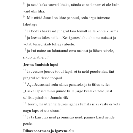
8
ja need kaks saavad üheks, nõnda et nad enam ei ole kaks,
vaid üks liha.
9
Mis nüüd Jumal on ühte pannud, seda ärgu inimene
lahutagu!”
10
Ja kodus hakkasid jüngrid taas temalt selle kohta küsima
11
ja Jeesus ütles neile: „Kes iganes lahutab oma naisest ja
võtab teise, rikub tollega abielu,
12
ja kui naine on lahutanud oma mehest ja läheb teisele,
rikub ta abielu.”
Jeesus õnnistab lapsi
13
Ja Jeesuse juurde toodi lapsi, et ta neid puudutaks. Ent
jüngrid sõitlesid toojaid.
14
Aga Jeesus sai seda nähes pahaseks ja ta ütles neile:
„Laske lapsed minu juurde tulla, ärge keelake neid, sest
selliste päralt on Jumala riik!
15
Tõesti, ma ütlen teile, kes iganes Jumala riiki vastu ei võta
nagu laps, ei saa sinna.”
16
Ja ta kaisutas neid ja õnnistas neid, pannes käed nende
peale.
Rikas noormees ja igavene elu