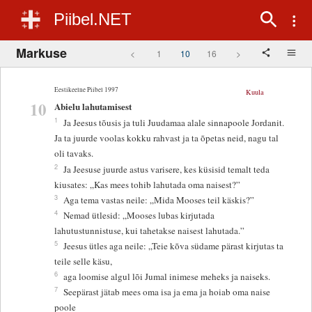
Piibel.NET
Markuse
<
1
10
16
>
Eestikeelne Piibel 1997
Kuula
10
Abielu lahutamisest
1
Ja Jeesus tõusis ja tuli Juudamaa alale sinnapoole Jordanit.
Ja ta juurde voolas kokku rahvast ja ta õpetas neid, nagu tal
oli tavaks.
2
Ja Jeesuse juurde astus varisere, kes küsisid temalt teda
kiusates: „Kas mees tohib lahutada oma naisest?”
3
Aga tema vastas neile: „Mida Mooses teil käskis?”
4
Nemad ütlesid: „Mooses lubas kirjutada
lahutustunnistuse, kui tahetakse naisest lahutada.”
5
Jeesus ütles aga neile: „Teie kõva südame pärast kirjutas ta
teile selle käsu,
6
aga loomise algul lõi Jumal inimese meheks ja naiseks.
7
Seepärast jätab mees oma isa ja ema ja hoiab oma naise
poole