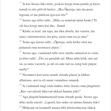
17
Ja kui Jeesus läks teele, jooksis keegi tema juurde ja küsis
temalt ta ette põlvili heites: „Hea Õpetaja, mis ma pean
tegema, et ma päriksin igavese elu?”
18
Jeesus aga ütles talle: „Miks sa nimetad mind heaks? Ei
ole hea keegi muu kui üks - Jumal.
19
Käske sa tead: ära tapa, ära riku abielu, ära varasta, ära
anna valetunnistust, ära peta, austa oma isa ja ema!”
20
Tema aga lausus talle: „Õpetaja, seda kõike olen ma
pidanud oma noorusest alates.”
21
Jeesus aga, vaadanud talle otsa, tundis armastust ta vastu
ja ütles talle: „Üks asi puudub sul. Mine müü kõik, mis sul
on, ja anna vaestele, ja sul on aare taevas, ning tule järgne
mulle!”
22
Noormees kurvastas nende sõnade pärast ja lahkus
rõhutuna, sest ta oli suure varanduse omanik.
23
Ja vaadanud ringi enda ümber, ütles Jeesus oma jüngritele:
„Kui vaevaliselt lähevad rikkad Jumala riiki!”
24
Aga jüngrid hämmastusid tema sõnade peale. Jeesus aga
ütles neile uuesti: „Lapsed, kui raske on minna Jumala riiki!
25
Hõlpsam on kaamelil minna läbi nõelasilma kui rikkal