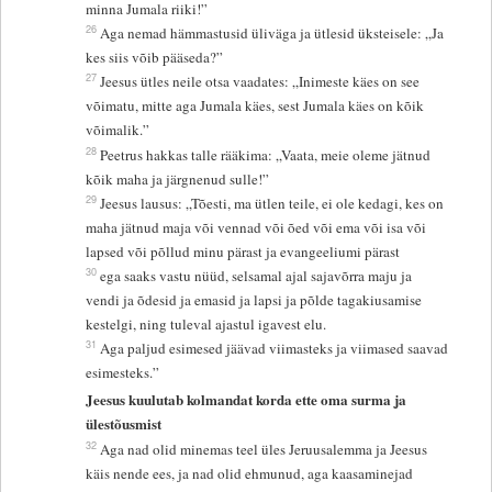
minna Jumala riiki!”
26
Aga nemad hämmastusid üliväga ja ütlesid üksteisele: „Ja
kes siis võib pääseda?”
27
Jeesus ütles neile otsa vaadates: „Inimeste käes on see
võimatu, mitte aga Jumala käes, sest Jumala käes on kõik
võimalik.”
28
Peetrus hakkas talle rääkima: „Vaata, meie oleme jätnud
kõik maha ja järgnenud sulle!”
29
Jeesus lausus: „Tõesti, ma ütlen teile, ei ole kedagi, kes on
maha jätnud maja või vennad või õed või ema või isa või
lapsed või põllud minu pärast ja evangeeliumi pärast
30
ega saaks vastu nüüd, selsamal ajal sajavõrra maju ja
vendi ja õdesid ja emasid ja lapsi ja põlde tagakiusamise
kestelgi, ning tuleval ajastul igavest elu.
31
Aga paljud esimesed jäävad viimasteks ja viimased saavad
esimesteks.”
Jeesus kuulutab kolmandat korda ette oma surma ja
ülestõusmist
32
Aga nad olid minemas teel üles Jeruusalemma ja Jeesus
käis nende ees, ja nad olid ehmunud, aga kaasaminejad