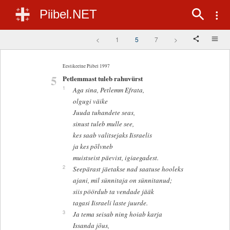
Piibel.NET
<
1
5
7
>
Eestikeelne Piibel 1997
5
Petlemmast tuleb rahuvürst
1
Aga sina, Petlemm Efrata,
olgugi väike
Juuda tuhandete seas,
sinust tuleb mulle see,
kes saab valitsejaks Iisraelis
ja kes põlvneb
muistseist päevist, igiaegadest.
2
Seepärast jäetakse nad saatuse hooleks
ajani, mil sünnitaja on sünnitanud;
siis pöördub ta vendade jääk
tagasi Iisraeli laste juurde.
3
Ja tema seisab ning hoiab karja
Issanda jõus,