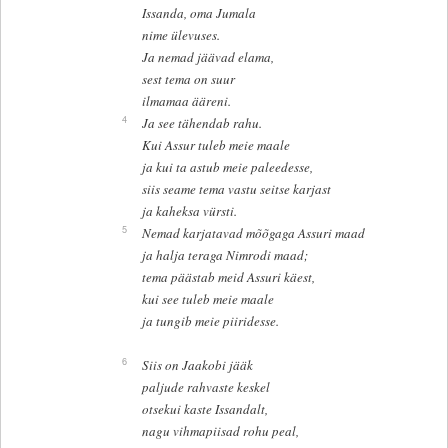
Issanda, oma Jumala
nime ülevuses.
Ja nemad jäävad elama,
sest tema on suur
ilmamaa ääreni.
4
Ja see tähendab rahu.
Kui Assur tuleb meie maale
ja kui ta astub meie paleedesse,
siis seame tema vastu seitse karjast
ja kaheksa vürsti.
5
Nemad karjatavad mõõgaga Assuri maad
ja halja teraga Nimrodi maad;
tema päästab meid Assuri käest,
kui see tuleb meie maale
ja tungib meie piiridesse.
6
Siis on Jaakobi jääk
paljude rahvaste keskel
otsekui kaste Issandalt,
nagu vihmapiisad rohu peal,