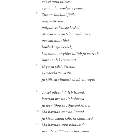
mis ei oota inimest
ega looda inimlaste peale.
7
Siis on Jaakobi jääk
paganate seas,
paljude rahvaste keskel,
otsekui lõvi metsloomade seas,
otsekui noor lõvi
lambakarja keskel,
kes sinna tungides tallab ja murrab,
ilma et oleks päästjat.
8
Olgu su käsi tõstetud
su vaenlaste vastu
ja kõik su vihamehed hävitatagu!
9
Ja sel päeval, ütleb Issand,
hävitan ma sinult hobused
ja teen lõpu su sõjavankritele.
10
Ma hävitan su maa linnad
ja kisun maha kõik su kindlused.
11
Ma hävitan sinu nõidused
ja sulle ei jää enam lausujaid.