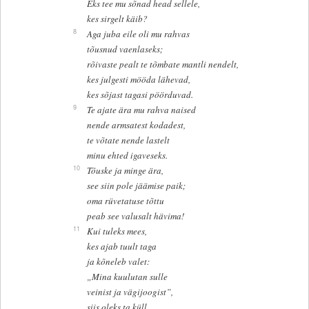
Eks tee mu sõnad head sellele,
kes sirgelt käib?
8
Aga juba eile oli mu rahvas
tõusnud vaenlaseks;
rõivaste pealt te tõmbate mantli nendelt,
kes julgesti mööda lähevad,
kes sõjast tagasi pöörduvad.
9
Te ajate ära mu rahva naised
nende armsatest kodadest,
te võtate nende lastelt
minu ehted igaveseks.
10
Tõuske ja minge ära,
see siin pole jäämise paik;
oma rüvetatuse tõttu
peab see valusalt hävima!
11
Kui tuleks mees,
kes ajab tuult taga
ja kõneleb valet:
„Mina kuulutan sulle
veinist ja vägijoogist”,
siis oleks ta küll