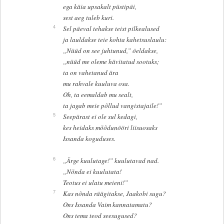
ega käia upsakalt püstipäi,
sest aeg tuleb kuri.
4
Sel päeval tehakse teist pilkealused
ja lauldakse teie kohta kahetsuslaulu:
„Nüüd on see juhtunud,” öeldakse,
„nüüd me oleme hävitatud sootuks;
ta on vahetanud ära
mu rahvale kuuluva osa.
Oh, ta eemaldab mu sealt,
ta jagab meie põllud vangistajaile!”
5
Seepärast ei ole sul kedagi,
kes heidaks mõõdunööri liisuosaks
Issanda koguduses.
6
„Ärge kuulutage!” kuulutavad nad.
„Nõnda ei kuulutata!
Teotus ei ulatu meieni!”
7
Kas nõnda räägitakse, Jaakobi sugu?
Ons Issanda Vaim kannatamatu?
Ons tema teod seesugused?