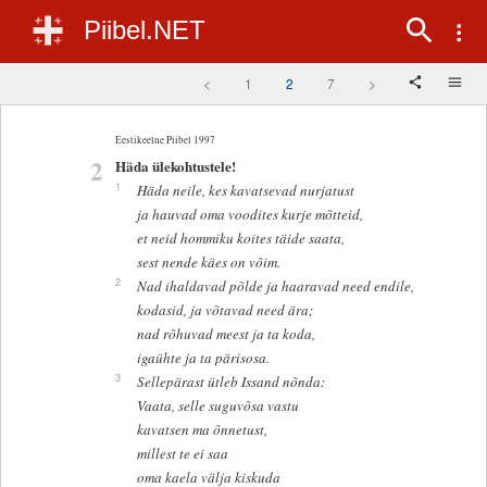
Piibel.NET
<
1
2
7
>
Eestikeelne Piibel 1997
2
Häda ülekohtustele!
1
Häda neile, kes kavatsevad nurjatust
ja hauvad oma voodites kurje mõtteid,
et neid hommiku koites täide saata,
sest nende käes on võim.
2
Nad ihaldavad põlde ja haaravad need endile,
kodasid, ja võtavad need ära;
nad rõhuvad meest ja ta koda,
igaühte ja ta pärisosa.
3
Sellepärast ütleb Issand nõnda:
Vaata, selle suguvõsa vastu
kavatsen ma õnnetust,
millest te ei saa
oma kaela välja kiskuda