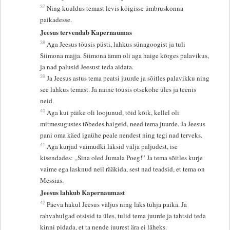
37
Ning kuuldus temast levis kõigisse ümbruskonna
paikadesse.
Jeesus tervendab Kapernaumas
38
Aga Jeesus tõusis püsti, lahkus sünagoogist ja tuli
Siimona majja. Siimona ämm oli aga haige kõrges palavikus,
ja nad palusid Jeesust teda aidata.
39
Ja Jeesus astus tema peatsi juurde ja sõitles palavikku ning
see lahkus temast. Ja naine tõusis otsekohe üles ja teenis
neid.
40
Aga kui päike oli loojunud, tõid kõik, kellel oli
mitmesugustes tõbedes haigeid, need tema juurde. Ja Jeesus
pani oma käed igaühe peale nendest ning tegi nad terveks.
41
Aga kurjad vaimudki läksid välja paljudest, ise
kisendades: „Sina oled Jumala Poeg!” Ja tema sõitles kurje
vaime ega lasknud neil rääkida, sest nad teadsid, et tema on
Messias.
Jeesus lahkub Kapernaumast
42
Päeva hakul Jeesus väljus ning läks tühja paika. Ja
rahvahulgad otsisid ta üles, tulid tema juurde ja tahtsid teda
kinni pidada, et ta nende juurest ära ei läheks.