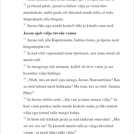
29
ja tõusid püsti, ajasid ta külast välja ja viisid üles
mäerünkale, mille peale oli ehitatud nende küla, et teda
ülepeakaela alla tõugata.
30
Jeesus läks aga nende keskelt läbi ja kõndis oma teed.
Jeesus ajab välja rüveda vaimu
31
Jeesus tuli alla Kapernauma, Galilea linna, ja õpetas neid
hingamispäeviti.
32
Ja nad olid vapustatud tema õpetusest, sest tema sõnal oli
meelevald.
33
Ja sünagoogi tuli inimene, kellel oli rüve vaim, ja see
kisendas valju häälega:
34
„Võeh, mis on meil asja sinuga, Jeesus Naatsaretlane? Kas
sa oled tulnud meid hukkama? Ma tean, kes sa oled: Jumala
Püha!”
35
Ja Jeesus sõitles teda: „Jää vait ja mine temast välja!” Ja
kuri vaim paiskas mehe nende keskele maha ja läks temast
välja ega teinud talle mingit kahju.
36
Ja hirm tuli kõikide peale ja nad rääkisid omavahel: „Mis
asi see siis on? Ta käsutab meelevalla ja väega rüvedaid
vaime - ja need lähevadki välja!”