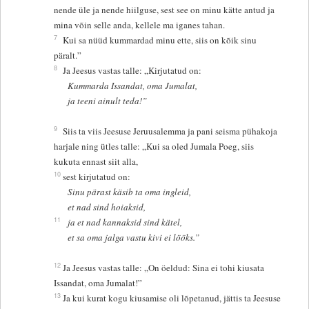
nende üle ja nende hiilguse, sest see on minu kätte antud ja
mina võin selle anda, kellele ma iganes tahan.
7
Kui sa nüüd kummardad minu ette, siis on kõik sinu
päralt.”
8
Ja Jeesus vastas talle: „Kirjutatud on:
Kummarda Issandat, oma Jumalat,
ja teeni ainult teda!”
9
Siis ta viis Jeesuse Jeruusalemma ja pani seisma pühakoja
harjale ning ütles talle: „Kui sa oled Jumala Poeg, siis
kukuta ennast siit alla,
10
sest kirjutatud on:
Sinu pärast käsib ta oma ingleid,
et nad sind hoiaksid,
11
ja et nad kannaksid sind kätel,
et sa oma jalga vastu kivi ei lööks.”
12
Ja Jeesus vastas talle: „On öeldud: Sina ei tohi kiusata
Issandat, oma Jumalat!”
13
Ja kui kurat kogu kiusamise oli lõpetanud, jättis ta Jeesuse