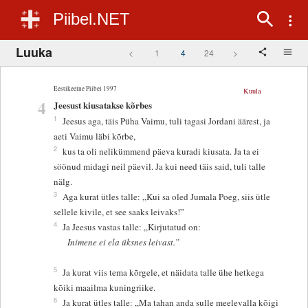
Piibel.NET
Luuka
<
1
4
24
>
Eestikeelne Piibel 1997
Kuula
4
Jeesust kiusatakse kõrbes
1
Jeesus aga, täis Püha Vaimu, tuli tagasi Jordani äärest, ja
aeti Vaimu läbi kõrbe,
2
kus ta oli nelikümmend päeva kuradi kiusata. Ja ta ei
söönud midagi neil päevil. Ja kui need täis said, tuli talle
nälg.
3
Aga kurat ütles talle: „Kui sa oled Jumala Poeg, siis ütle
sellele kivile, et see saaks leivaks!”
4
Ja Jeesus vastas talle: „Kirjutatud on:
Inimene ei ela üksnes leivast.”
5
Ja kurat viis tema kõrgele, et näidata talle ühe hetkega
kõiki maailma kuningriike.
6
Ja kurat ütles talle: „Ma tahan anda sulle meelevalla kõigi