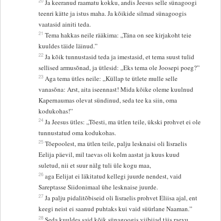
20
Ja keeranud raamatu kokku, andis Jeesus selle sünagoogi
teenri kätte ja istus maha. Ja kõikide silmad sünagoogis
vaatasid ainiti teda.
21
Tema hakkas neile rääkima: „Täna on see kirjakoht teie
kuuldes täide läinud.”
22
Ja kõik tunnustasid teda ja imestasid, et tema suust tulid
sellised armusõnad, ja ütlesid: „Eks tema ole Joosepi poeg?”
23
Aga tema ütles neile: „Küllap te ütlete mulle selle
vanasõna: Arst, aita iseennast! Mida kõike oleme kuulnud
Kapernaumas olevat sündinud, seda tee ka siin, oma
kodukohas!”
24
Ja Jeesus ütles: „Tõesti, ma ütlen teile, ükski prohvet ei ole
tunnustatud oma kodukohas.
25
Tõepoolest, ma ütlen teile, palju lesknaisi oli Iisraelis
Eelija päevil, mil taevas oli kolm aastat ja kuus kuud
suletud, nii et suur nälg tuli üle kogu maa,
26
aga Eelijat ei läkitatud kellegi juurde nendest, vaid
Sareptasse Siidonimaal ühe lesknaise juurde.
27
Ja palju pidalitõbiseid oli Iisraelis prohvet Eliisa ajal, ent
keegi neist ei saanud puhtaks kui vaid süürlane Naaman.”
28
Seda kuuldes said kõik sünagoogis viibijad täis raevu