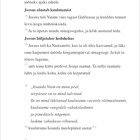
mõneks ajaks rahule.
Jeesus alustab kuulutamist
14
Jeesus tuli Vaimu väes tagasi Galileasse ja kuuldus temast
levis kogu ümbruskonda.
15
Ja ta õpetas nende sünagoogides, ja kõik austasid teda.
Jeesus hüljatakse kodukohas
16
Jeesus tuli ka Naatsaretti, kus ta oli üles kasvanud, ja läks
oma harjumust mööda hingamispäeval sünagoogi. Ja kui ta
tõusis lugema,
17
anti tema kätte prohvet Jesaja raamat. Ta rullis raamatu
lahti ja leidis koha, kuhu oli kirjutatud:
18
„Issanda Vaim on minu peal,
seepärast on ta mind salvinud.
Ta on mind läkitanud kuulutama vaestele rõõmusõnumit,
kuulutama vangidele vabakslaskmist
ja pimedatele nägemist,
laskma vabadusse rõhutuid,
+
19
kuulutama Issanda meelepärast aastat.”