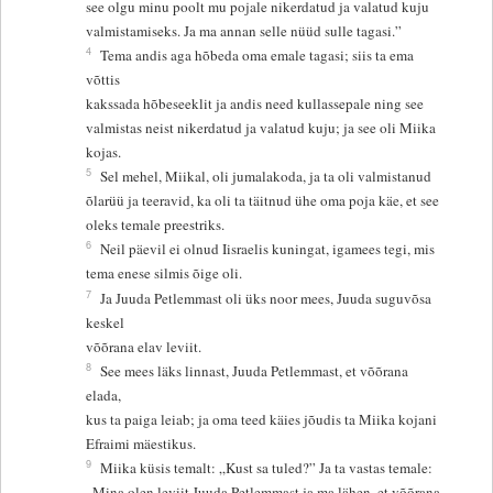
see olgu minu poolt mu pojale nikerdatud ja valatud kuju
valmistamiseks. Ja ma annan selle nüüd sulle tagasi.”
4
Tema andis aga hõbeda oma emale tagasi; siis ta ema
võttis
kakssada hõbeseeklit ja andis need kullassepale ning see
valmistas neist nikerdatud ja valatud kuju; ja see oli Miika
kojas.
5
Sel mehel, Miikal, oli jumalakoda, ja ta oli valmistanud
õlarüü ja teeravid, ka oli ta täitnud ühe oma poja käe, et see
oleks temale preestriks.
6
Neil päevil ei olnud Iisraelis kuningat, igamees tegi, mis
tema enese silmis õige oli.
7
Ja Juuda Petlemmast oli üks noor mees, Juuda suguvõsa
keskel
võõrana elav leviit.
8
See mees läks linnast, Juuda Petlemmast, et võõrana
elada,
kus ta paiga leiab; ja oma teed käies jõudis ta Miika kojani
Efraimi mäestikus.
9
Miika küsis temalt: „Kust sa tuled?” Ja ta vastas temale:
„Mina olen leviit Juuda Petlemmast ja ma lähen, et võõrana