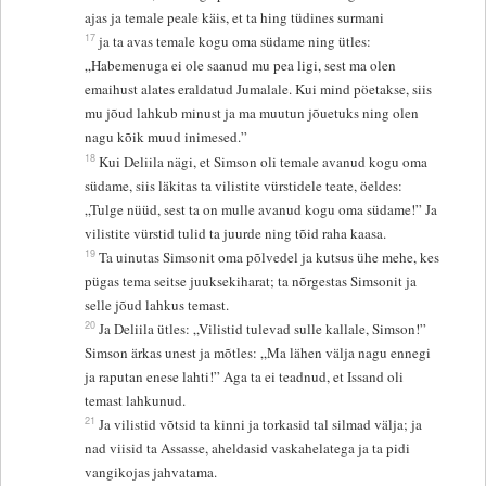
ajas ja temale peale käis, et ta hing tüdines surmani
17
ja ta avas temale kogu oma südame ning ütles:
„Habemenuga ei ole saanud mu pea ligi, sest ma olen
emaihust alates eraldatud Jumalale. Kui mind pöetakse, siis
mu jõud lahkub minust ja ma muutun jõuetuks ning olen
nagu kõik muud inimesed.”
18
Kui Deliila nägi, et Simson oli temale avanud kogu oma
südame, siis läkitas ta vilistite vürstidele teate, öeldes:
„Tulge nüüd, sest ta on mulle avanud kogu oma südame!” Ja
vilistite vürstid tulid ta juurde ning tõid raha kaasa.
19
Ta uinutas Simsonit oma põlvedel ja kutsus ühe mehe, kes
pügas tema seitse juuksekiharat; ta nõrgestas Simsonit ja
selle jõud lahkus temast.
20
Ja Deliila ütles: „Vilistid tulevad sulle kallale, Simson!”
Simson ärkas unest ja mõtles: „Ma lähen välja nagu ennegi
ja raputan enese lahti!” Aga ta ei teadnud, et Issand oli
temast lahkunud.
21
Ja vilistid võtsid ta kinni ja torkasid tal silmad välja; ja
nad viisid ta Assasse, aheldasid vaskahelatega ja ta pidi
vangikojas jahvatama.