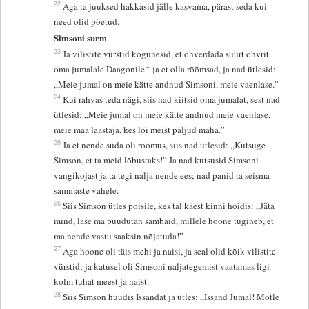
22
Aga ta juuksed hakkasid jälle kasvama, pärast seda kui
need olid pöetud.
Simsoni surm
23
Ja vilistite vürstid kogunesid, et ohverdada suurt ohvrit
+
oma jumalale Daagonile
ja et olla rõõmsad, ja nad ütlesid:
„Meie jumal on meie kätte andnud Simsoni, meie vaenlase.”
24
Kui rahvas teda nägi, siis nad kiitsid oma jumalat, sest nad
ütlesid: „Meie jumal on meie kätte andnud meie vaenlase,
meie maa laastaja, kes lõi meist paljud maha.”
25
Ja et nende süda oli rõõmus, siis nad ütlesid: „Kutsuge
Simson, et ta meid lõbustaks!” Ja nad kutsusid Simsoni
vangikojast ja ta tegi nalja nende ees; nad panid ta seisma
sammaste vahele.
26
Siis Simson ütles poisile, kes tal käest kinni hoidis: „Jäta
mind, lase ma puudutan sambaid, millele hoone tugineb, et
ma nende vastu saaksin nõjatuda!”
27
Aga hoone oli täis mehi ja naisi, ja seal olid kõik vilistite
vürstid; ja katusel oli Simsoni naljategemist vaatamas ligi
kolm tuhat meest ja naist.
28
Siis Simson hüüdis Issandat ja ütles: „Issand Jumal! Mõtle