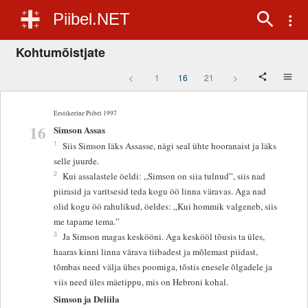
Piibel.NET
Kohtumõistjate
<
1
16
21
>
Eestikeelne Piibel 1997
16
Simson Assas
1
Siis Simson läks Assasse, nägi seal ühte hooranaist ja läks
selle juurde.
2
Kui assalastele öeldi: „Simson on siia tulnud”, siis nad
piirasid ja varitsesid teda kogu öö linna väravas. Aga nad
olid kogu öö rahulikud, öeldes: „Kui hommik valgeneb, siis
me tapame tema.”
3
Ja Simson magas keskööni. Aga keskööl tõusis ta üles,
haaras kinni linna värava tiibadest ja mõlemast piidast,
tõmbas need välja ühes poomiga, tõstis enesele õlgadele ja
viis need üles mäetippu, mis on Hebroni kohal.
Simson ja Deliila