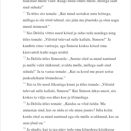
rääkinud mulle valet. Räägi nüüd ometi mulle, millega saab
sind siduda!”
11
Ta ütles siis temale: „Kui mind seotakse uute köitega,
millega ei ole tööd tehtud, siis jään ma jõuetuks ja olen nagu
muud inimesed.”
12
Siis Deliila võttis uued köied ja sidus teda nendega ning
ütles temale: „Vilistid tulevad sulle kallale, Simson!” Ja
kambris istus varitseja; aga Simson kiskus köied oma
käsivartelt katki nagu niidid.
13
Ja Deliila ütles Simsonile: „Senini oled sa mind narrinud
ja mulle valet rääkinud; avalda mulle, millega saab sind
siduda!” Ja ta vastas temale: „Kui sa kood mu peast seitse
juuksekiharat lõimedesse.”
14
Siis ta lõi need lõksutiga kinni ja ütles temale: „Vilistid
tulevad sulle kallale, Simson!” Kui Simson ärkas unest, siis
kiskus ta välja soa ühes koe ja lõimedega.
15
Ja Deliila ütles temale: „Kuidas sa võid öelda: Ma
armastan sind, kui su süda ei ole minu juures? Juba kolm
korda oled sa mind narrinud ega ole mulle avaldanud, kus su
suur jõud on.”
16
Ja sündis, kui ta iga päev teda oma kõnedega kitsikusse