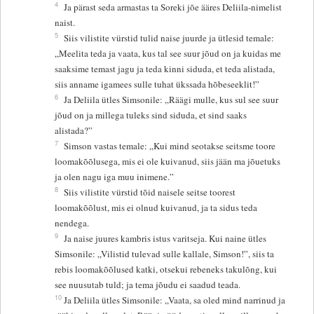
4
Ja pärast seda armastas ta Soreki jõe ääres Deliila-nimelist
naist.
5
Siis vilistite vürstid tulid naise juurde ja ütlesid temale:
„Meelita teda ja vaata, kus tal see suur jõud on ja kuidas me
saaksime temast jagu ja teda kinni siduda, et teda alistada,
siis anname igamees sulle tuhat ükssada hõbeseeklit!”
6
Ja Deliila ütles Simsonile: „Räägi mulle, kus sul see suur
jõud on ja millega tuleks sind siduda, et sind saaks
alistada?”
7
Simson vastas temale: „Kui mind seotakse seitsme toore
loomakõõlusega, mis ei ole kuivanud, siis jään ma jõuetuks
ja olen nagu iga muu inimene.”
8
Siis vilistite vürstid tõid naisele seitse toorest
loomakõõlust, mis ei olnud kuivanud, ja ta sidus teda
nendega.
9
Ja naise juures kambris istus varitseja. Kui naine ütles
Simsonile: „Vilistid tulevad sulle kallale, Simson!”, siis ta
rebis loomakõõlused katki, otsekui rebeneks takulõng, kui
see nuusutab tuld; ja tema jõudu ei saadud teada.
10
Ja Deliila ütles Simsonile: „Vaata, sa oled mind narrinud ja