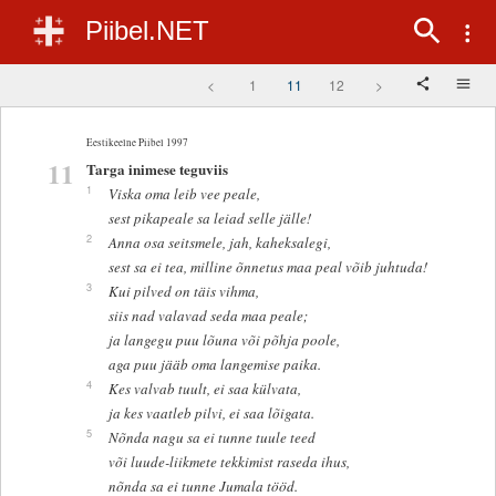
Piibel.NET
<
1
11
12
>
Eestikeelne Piibel 1997
11
Targa inimese teguviis
1
Viska oma leib vee peale,
sest pikapeale sa leiad selle jälle!
2
Anna osa seitsmele, jah, kaheksalegi,
sest sa ei tea, milline õnnetus maa peal võib juhtuda!
3
Kui pilved on täis vihma,
siis nad valavad seda maa peale;
ja langegu puu lõuna või põhja poole,
aga puu jääb oma langemise paika.
4
Kes valvab tuult, ei saa külvata,
ja kes vaatleb pilvi, ei saa lõigata.
5
Nõnda nagu sa ei tunne tuule teed
või luude-liikmete tekkimist raseda ihus,
nõnda sa ei tunne Jumala tööd.