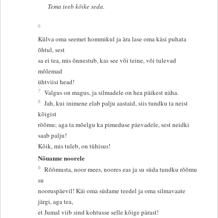
Tema teeb kõike seda.
6
Külva oma seemet hommikul ja ära lase oma käsi puhata
õhtul, sest
sa ei tea, mis õnnestub, kas see või teine, või tulevad
mõlemad
ühtviisi head!
7
Valgus on magus, ja silmadele on hea päikest näha.
8
Jah, kui inimene elab palju aastaid, siis tundku ta neist
kõigist
rõõmu; aga ta mõelgu ka pimeduse päevadele, sest neidki
saab palju!
Kõik, mis tuleb, on tühisus!
Nõuanne noorele
9
Rõõmusta, noor mees, noores eas ja su süda tundku rõõmu
su
nooruspäevil! Käi oma südame teedel ja oma silmavaate
järgi, aga tea,
et Jumal viib sind kohtusse selle kõige pärast!