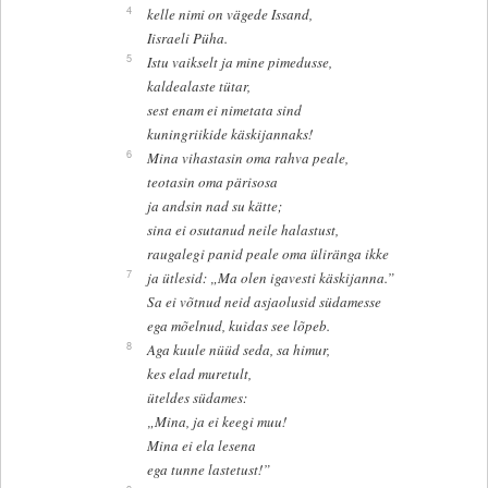
4
kelle nimi on vägede Issand,
Iisraeli Püha.
5
Istu vaikselt ja mine pimedusse,
kaldealaste tütar,
sest enam ei nimetata sind
kuningriikide käskijannaks!
6
Mina vihastasin oma rahva peale,
teotasin oma pärisosa
ja andsin nad su kätte;
sina ei osutanud neile halastust,
raugalegi panid peale oma üliränga ikke
7
ja ütlesid: „Ma olen igavesti käskijanna.”
Sa ei võtnud neid asjaolusid südamesse
ega mõelnud, kuidas see lõpeb.
8
Aga kuule nüüd seda, sa himur,
kes elad muretult,
üteldes südames:
„Mina, ja ei keegi muu!
Mina ei ela lesena
ega tunne lastetust!”