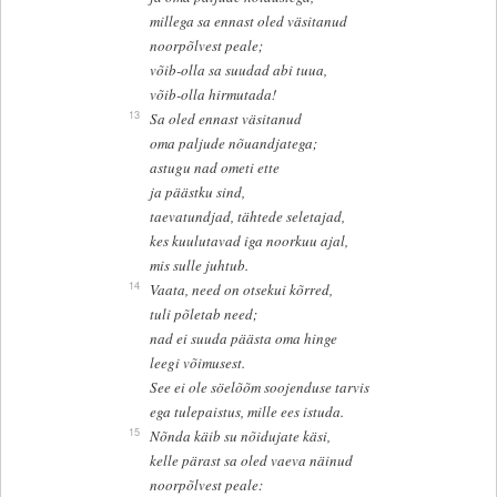
millega sa ennast oled väsitanud
noorpõlvest peale;
võib-olla sa suudad abi tuua,
võib-olla hirmutada!
13
Sa oled ennast väsitanud
oma paljude nõuandjatega;
astugu nad ometi ette
ja päästku sind,
taevatundjad, tähtede seletajad,
kes kuulutavad iga noorkuu ajal,
mis sulle juhtub.
14
Vaata, need on otsekui kõrred,
tuli põletab need;
nad ei suuda päästa oma hinge
leegi võimusest.
See ei ole söelõõm soojenduse tarvis
ega tulepaistus, mille ees istuda.
15
Nõnda käib su nõidujate käsi,
kelle pärast sa oled vaeva näinud
noorpõlvest peale: