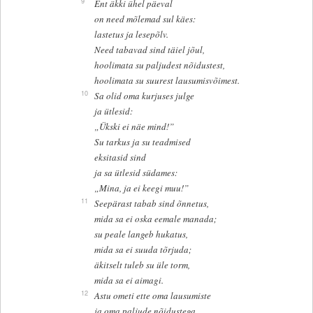
9
Ent äkki ühel päeval
on need mõlemad sul käes:
lastetus ja lesepõlv.
Need tabavad sind täiel jõul,
hoolimata su paljudest nõidustest,
hoolimata su suurest lausumisvõimest.
10
Sa olid oma kurjuses julge
ja ütlesid:
„Ükski ei näe mind!”
Su tarkus ja su teadmised
eksitasid sind
ja sa ütlesid südames:
„Mina, ja ei keegi muu!”
11
Seepärast tabab sind õnnetus,
mida sa ei oska eemale manada;
su peale langeb hukatus,
mida sa ei suuda tõrjuda;
äkitselt tuleb su üle torm,
mida sa ei aimagi.
12
Astu ometi ette oma lausumiste
ja oma paljude nõidustega,