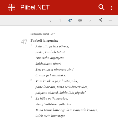
Piibel.NET
<
1
47
66
>
Eestikeelne Piibel 1997
47
Paabeli langemine
1
Astu alla ja istu põrmu,
neitsi, Paabeli tütar!
Istu maha aujärjeta,
kaldealaste tütar!
Sest enam ei nimetata sind
õrnaks ja hellitatuks.
2
Võta käsikivi ja jahvata jahu;
pane loor ära, tõsta seelikuserv üles,
paljasta sääred, kahla läbi jõgede!
3
Su häbe paljastatakse,
sinugi häbistust nähakse.
Mina tasun kätte ega lase manguda kedagi,
ütleb meie lunastaja,