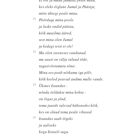
Ei ole ju muud jumalat peale minu,
kes oleks õiglane Jumal ja Päästja,
mitte ühtegi peale minu.
22
Pöörduge minu poole
ja laske endid päästa,
kõik maailma ääred,
sest mina olen Jumal
ja kedagi teist ei ole!
23
Ma olen iseeneses vandunud,
mu suust on välja tulnud tõde,
tagasivõetamatu sõna:
Minu ees peab nõtkuma iga põlv,
kõik keeled peavad andma mulle vande.
24
Üksnes Issandas -
nõnda öeldakse minu kohta -
on õigus ja jõud,
tema juurde tulevad häbenedes kõik,
kes on olnud tema peale vihased.
25
Issandas saab õigeks
ja auliseks
kogu Iisraeli sugu.