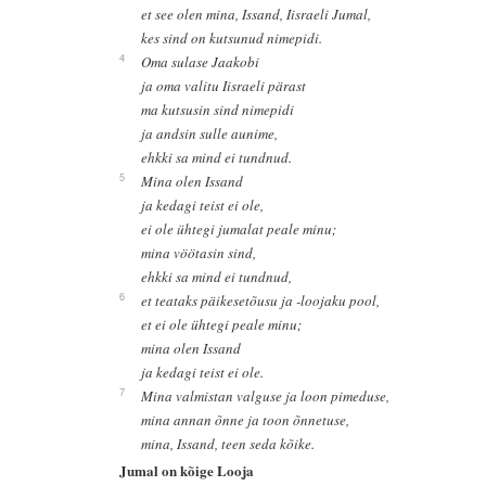
et see olen mina, Issand, Iisraeli Jumal,
kes sind on kutsunud nimepidi.
4
Oma sulase Jaakobi
ja oma valitu Iisraeli pärast
ma kutsusin sind nimepidi
ja andsin sulle aunime,
ehkki sa mind ei tundnud.
5
Mina olen Issand
ja kedagi teist ei ole,
ei ole ühtegi jumalat peale minu;
mina vöötasin sind,
ehkki sa mind ei tundnud,
6
et teataks päikesetõusu ja -loojaku pool,
et ei ole ühtegi peale minu;
mina olen Issand
ja kedagi teist ei ole.
7
Mina valmistan valguse ja loon pimeduse,
mina annan õnne ja toon õnnetuse,
mina, Issand, teen seda kõike.
Jumal on kõige Looja