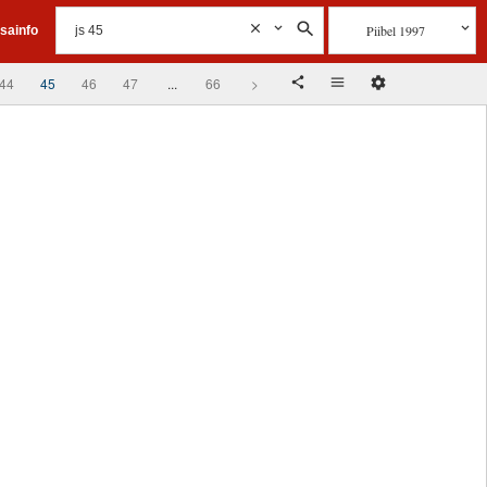
Piibel 1997
isainfo
44
45
46
47
...
66
>