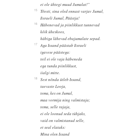
ei ole ühtegi muud Jumalat!”
15
Tõesti, sina oled ennast varjav Jumal,
Iisraeli Jumal, Päästja!
16
Häbenevad ja piinlikkust tunnevad
kõik üheskoos,
häbiga lähevad ebajumalate sepad.
17
Aga Issand päästab Iisraeli
igavese päästega:
teil ei ole vaja häbeneda
ega tunda piinlikkust,
iialgi mitte.
18
Sest nõnda ütleb Issand,
taevaste Looja,
tema, kes on Jumal,
maa vormija ning valmistaja;
tema, selle rajaja,
ei ole loonud seda tühjaks,
vaid on valmistanud selle,
et seal elataks:
Mina olen Issand