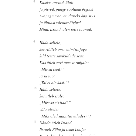
8
Kastke, taevad, ülalt
ja pilved, pange voolama õiglus!
Avanegu maa, et idaneks õnnistus
ja ühtlasi võrsuks õiglus!
Mina, Issand, olen selle loonud.
9
Häda sellele,
kes riidleb oma valmistajaga -
kild teiste savikildude seas.
Kas ütleb savi oma vormijale:
„Mis sa teed?”
ja su töö:
„Tal ei ole käsi!”?
10
Häda sellele,
kes ütleb isale:
„Miks sa sigitad?”
või naisele:
„Miks oled sünnitusvaludes?”!
11
Nõnda ütleb Issand,
Iisraeli Püha ja tema Looja:
Kas te küsitlete mind mu laste kohta