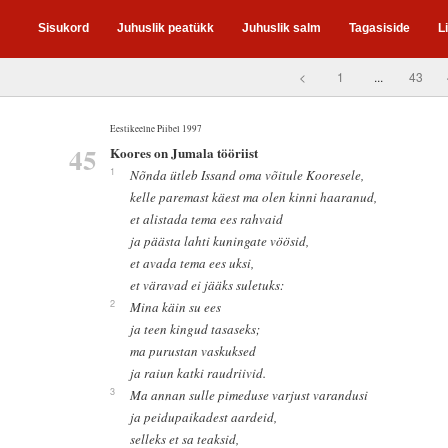
Sisukord
Juhuslik peatükk
Juhuslik salm
Tagasiside
L
<
1
...
43
Eestikeelne Piibel 1997
45
Koores on Jumala tööriist
1
Nõnda ütleb Issand oma võitule Kooresele,
kelle paremast käest ma olen kinni haaranud,
et alistada tema ees rahvaid
ja päästa lahti kuningate vöösid,
et avada tema ees uksi,
et väravad ei jääks suletuks:
2
Mina käin su ees
ja teen kingud tasaseks;
ma purustan vaskuksed
ja raiun katki raudriivid.
3
Ma annan sulle pimeduse varjust varandusi
ja peidupaikadest aardeid,
selleks et sa teaksid,