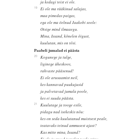
ja kedagi teist ei ole.
19
Ei ole ma rääkinud salajas,
maa pimedas paigas,
ega ole ma öelnud Jaakobi soole:
Otsige mind ilmaaegu.
Mina, Issand, kõnelen õigust,
kuulutan, mis on tõsi.
Paabeli jumalad ei päästa
20
Kogunege ja tulge,
liginege üheskoos,
rahvaste pääsenud!
Ei ole arusaamist neil,
kes kannavad puukujusid
ja palvetavad jumala poole,
kes ei suuda päästa.
21
Kuulutage ja tooge esile,
pidagu nad isekeskis nõu:
kes on seda kuulutanud muistsest peale,
teatavaks teinud ammusest ajast?
Kas mitte mina, Issand?