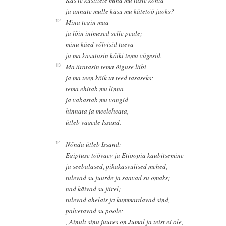
ja annate mulle käsu mu kätetöö jaoks?
12
Mina tegin maa
ja lõin inimesed selle peale;
minu käed võlvisid taeva
ja ma käsutasin kõiki tema vägesid.
13
Ma äratasin tema õiguse läbi
ja ma teen kõik ta teed tasaseks;
tema ehitab mu linna
ja vabastab mu vangid
hinnata ja meeleheata,
ütleb vägede Issand.
14
Nõnda ütleb Issand:
Egiptuse töövaev ja Etioopia kaubitsemine
ja seebalased, pikakasvulised mehed,
tulevad su juurde ja saavad su omaks;
nad käivad su järel;
tulevad ahelais ja kummardavad sind,
palvetavad su poole:
„Ainult sinu juures on Jumal ja teist ei ole,