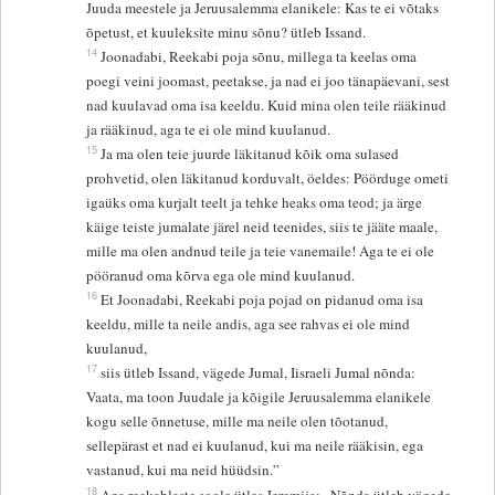
Juuda meestele ja Jeruusalemma elanikele: Kas te ei võtaks
õpetust, et kuuleksite minu sõnu? ütleb Issand.
14
Joonadabi, Reekabi poja sõnu, millega ta keelas oma
poegi veini joomast, peetakse, ja nad ei joo tänapäevani, sest
nad kuulavad oma isa keeldu. Kuid mina olen teile rääkinud
ja rääkinud, aga te ei ole mind kuulanud.
15
Ja ma olen teie juurde läkitanud kõik oma sulased
prohvetid, olen läkitanud korduvalt, öeldes: Pöörduge ometi
igaüks oma kurjalt teelt ja tehke heaks oma teod; ja ärge
käige teiste jumalate järel neid teenides, siis te jääte maale,
mille ma olen andnud teile ja teie vanemaile! Aga te ei ole
pööranud oma kõrva ega ole mind kuulanud.
16
Et Joonadabi, Reekabi poja pojad on pidanud oma isa
keeldu, mille ta neile andis, aga see rahvas ei ole mind
kuulanud,
17
siis ütleb Issand, vägede Jumal, Iisraeli Jumal nõnda:
Vaata, ma toon Juudale ja kõigile Jeruusalemma elanikele
kogu selle õnnetuse, mille ma neile olen tõotanud,
sellepärast et nad ei kuulanud, kui ma neile rääkisin, ega
vastanud, kui ma neid hüüdsin.”
18