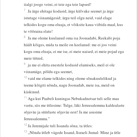
iialgi jooge veini, ei teie ega teie lapsed!
7
Ja ärge ehitage kodasid, ärge külvake seemet ja ärge
istutage viinamägesid; ärgu teil olgu neid, vaid elage
telkides kogu oma eluaja, et võiksite kaua viibida maal, kus
te võõraina elate!
8
Ja me oleme kuulanud oma isa Joonadabi, Reekabi poja
häält kõiges, mida ta meile on keelanud: me ei joo veini
kogu oma eluaja, ei me ise, ei meie naised, ei meie pojad ega
meie tütred,
9
ja me ei ehita enestele kodasid elamiseks, meil ei ole
viinamäge, põldu ega seemet,
10
vaid me elame telkides ning oleme sõnakuulelikud ja
teeme kõigiti nõnda, nagu Joonadab, meie isa, meid on
käskinud.
11
Aga kui Paabeli kuningas Nebukadnetsar tuli selle maa
vastu, siis me ütlesime: Tulge, läki Jeruusalemma kaldealaste
sõjaväe ja süürlaste sõjaväe eest! Ja me asusime
Jeruusalemma.”
12
Ja Jeremijale tuli Issanda sõna; ta ütles:
13
„Nõnda ütleb vägede Issand, Iisraeli Jumal: Mine ja ütle