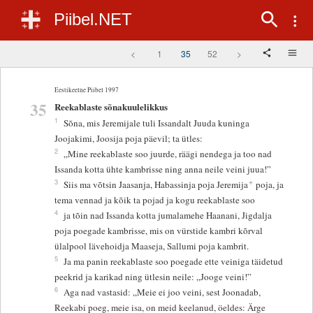
Piibel.NET
<
1
35
52
>
Eestikeelne Piibel 1997
35
Reekablaste sõnakuulelikkus
1
Sõna, mis Jeremijale tuli Issandalt Juuda kuninga
Joojakimi, Joosija poja päevil; ta ütles:
2
„Mine reekablaste soo juurde, räägi nendega ja too nad
Issanda kotta ühte kambrisse ning anna neile veini juua!”
+
3
Siis ma võtsin Jaasanja, Habassinja poja Jeremija
poja, ja
tema vennad ja kõik ta pojad ja kogu reekablaste soo
4
ja tõin nad Issanda kotta jumalamehe Haanani, Jigdalja
poja poegade kambrisse, mis on vürstide kambri kõrval
ülalpool lävehoidja Maaseja, Sallumi poja kambrit.
5
Ja ma panin reekablaste soo poegade ette veiniga täidetud
peekrid ja karikad ning ütlesin neile: „Jooge veini!”
6
Aga nad vastasid: „Meie ei joo veini, sest Joonadab,
Reekabi poeg, meie isa, on meid keelanud, öeldes: Ärge