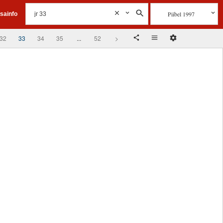
Piibel 1997
isainfo
32
33
34
35
...
52
>