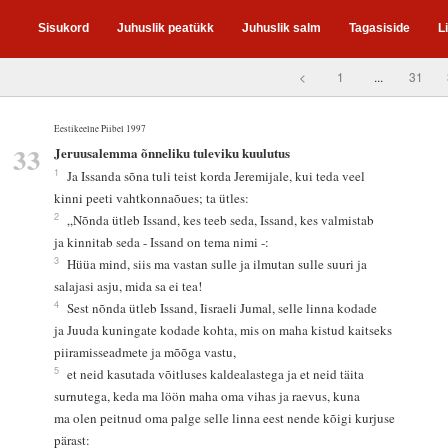
Sisukord
Juhuslik peatükk
Juhuslik salm
Tagasiside
L
<
1
...
31
Eestikeelne Piibel 1997
33
Jeruusalemma õnneliku tuleviku kuulutus
1
Ja Issanda sõna tuli teist korda Jeremijale, kui teda veel
kinni peeti vahtkonnaõues; ta ütles:
2
„Nõnda ütleb Issand, kes teeb seda, Issand, kes valmistab
ja kinnitab seda - Issand on tema nimi -:
3
Hüüa mind, siis ma vastan sulle ja ilmutan sulle suuri ja
salajasi asju, mida sa ei tea!
4
Sest nõnda ütleb Issand, Iisraeli Jumal, selle linna kodade
ja Juuda kuningate kodade kohta, mis on maha kistud kaitseks
piiramisseadmete ja mõõga vastu,
5
et neid kasutada võitluses kaldealastega ja et neid täita
surnutega, keda ma löön maha oma vihas ja raevus, kuna
ma olen peitnud oma palge selle linna eest nende kõigi kurjuse
pärast: