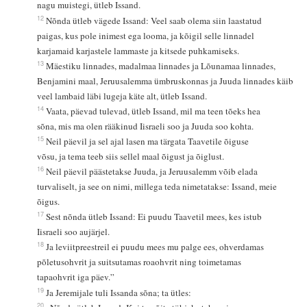
nagu muistegi, ütleb Issand.
12
Nõnda ütleb vägede Issand: Veel saab olema siin laastatud
paigas, kus pole inimest ega looma, ja kõigil selle linnadel
karjamaid karjastele lammaste ja kitsede puhkamiseks.
13
Mäestiku linnades, madalmaa linnades ja Lõunamaa linnades,
Benjamini maal, Jeruusalemma ümbruskonnas ja Juuda linnades käib
veel lambaid läbi lugeja käte alt, ütleb Issand.
14
Vaata, päevad tulevad, ütleb Issand, mil ma teen tõeks hea
sõna, mis ma olen rääkinud Iisraeli soo ja Juuda soo kohta.
15
Neil päevil ja sel ajal lasen ma tärgata Taavetile õiguse
võsu, ja tema teeb siis sellel maal õigust ja õiglust.
16
Neil päevil päästetakse Juuda, ja Jeruusalemm võib elada
turvaliselt, ja see on nimi, millega teda nimetatakse: Issand, meie
õigus.
17
Sest nõnda ütleb Issand: Ei puudu Taavetil mees, kes istub
Iisraeli soo aujärjel.
18
Ja leviitpreestreil ei puudu mees mu palge ees, ohverdamas
põletusohvrit ja suitsutamas roaohvrit ning toimetamas
tapaohvrit iga päev.”
19
Ja Jeremijale tuli Issanda sõna; ta ütles:
20