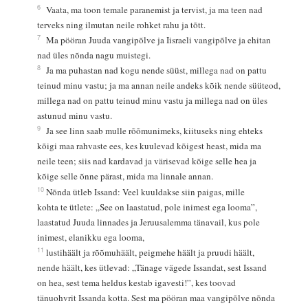
6
Vaata, ma toon temale paranemist ja tervist, ja ma teen nad
terveks ning ilmutan neile rohket rahu ja tõtt.
7
Ma pööran Juuda vangipõlve ja Iisraeli vangipõlve ja ehitan
nad üles nõnda nagu muistegi.
8
Ja ma puhastan nad kogu nende süüst, millega nad on pattu
teinud minu vastu; ja ma annan neile andeks kõik nende süüteod,
millega nad on pattu teinud minu vastu ja millega nad on üles
astunud minu vastu.
9
Ja see linn saab mulle rõõmunimeks, kiituseks ning ehteks
kõigi maa rahvaste ees, kes kuulevad kõigest heast, mida ma
neile teen; siis nad kardavad ja värisevad kõige selle hea ja
kõige selle õnne pärast, mida ma linnale annan.
10
Nõnda ütleb Issand: Veel kuuldakse siin paigas, mille
kohta te ütlete: „See on laastatud, pole inimest ega looma”,
laastatud Juuda linnades ja Jeruusalemma tänavail, kus pole
inimest, elanikku ega looma,
11
lustihäält ja rõõmuhäält, peigmehe häält ja pruudi häält,
nende häält, kes ütlevad: „Tänage vägede Issandat, sest Issand
on hea, sest tema heldus kestab igavesti!”, kes toovad
tänuohvrit Issanda kotta. Sest ma pööran maa vangipõlve nõnda