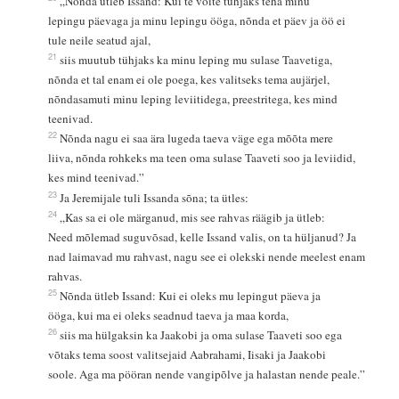
„Nõnda ütleb Issand: Kui te võite tühjaks teha minu
lepingu päevaga ja minu lepingu ööga, nõnda et päev ja öö ei
tule neile seatud ajal,
21
siis muutub tühjaks ka minu leping mu sulase Taavetiga,
nõnda et tal enam ei ole poega, kes valitseks tema aujärjel,
nõndasamuti minu leping leviitidega, preestritega, kes mind
teenivad.
22
Nõnda nagu ei saa ära lugeda taeva väge ega mõõta mere
liiva, nõnda rohkeks ma teen oma sulase Taaveti soo ja leviidid,
kes mind teenivad.”
23
Ja Jeremijale tuli Issanda sõna; ta ütles:
24
„Kas sa ei ole märganud, mis see rahvas räägib ja ütleb:
Need mõlemad suguvõsad, kelle Issand valis, on ta hüljanud? Ja
nad laimavad mu rahvast, nagu see ei olekski nende meelest enam
rahvas.
25
Nõnda ütleb Issand: Kui ei oleks mu lepingut päeva ja
ööga, kui ma ei oleks seadnud taeva ja maa korda,
26
siis ma hülgaksin ka Jaakobi ja oma sulase Taaveti soo ega
võtaks tema soost valitsejaid Aabrahami, Iisaki ja Jaakobi
soole. Aga ma pööran nende vangipõlve ja halastan nende peale.”