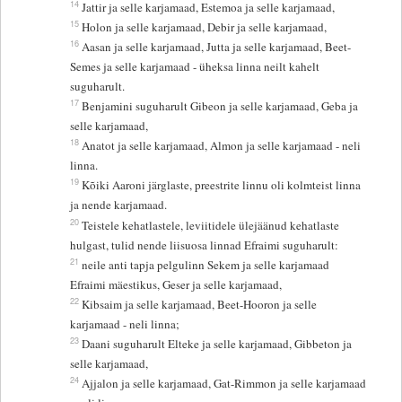
14
Jattir ja selle karjamaad, Estemoa ja selle karjamaad,
15
Holon ja selle karjamaad, Debir ja selle karjamaad,
16
Aasan ja selle karjamaad, Jutta ja selle karjamaad, Beet-
Semes ja selle karjamaad - üheksa linna neilt kahelt
suguharult.
17
Benjamini suguharult Gibeon ja selle karjamaad, Geba ja
selle karjamaad,
18
Anatot ja selle karjamaad, Almon ja selle karjamaad - neli
linna.
19
Kõiki Aaroni järglaste, preestrite linnu oli kolmteist linna
ja nende karjamaad.
20
Teistele kehatlastele, leviitidele ülejäänud kehatlaste
hulgast, tulid nende liisuosa linnad Efraimi suguharult:
21
neile anti tapja pelgulinn Sekem ja selle karjamaad
Efraimi mäestikus, Geser ja selle karjamaad,
22
Kibsaim ja selle karjamaad, Beet-Hooron ja selle
karjamaad - neli linna;
23
Daani suguharult Elteke ja selle karjamaad, Gibbeton ja
selle karjamaad,
24
Ajjalon ja selle karjamaad, Gat-Rimmon ja selle karjamaad