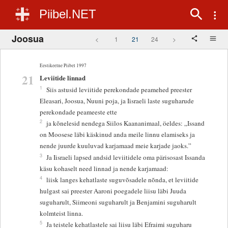
Piibel.NET
Joosua
<
1
21
24
>
Eestikeelne Piibel 1997
21
Leviitide linnad
1
Siis astusid leviitide perekondade peamehed preester
Eleasari, Joosua, Nuuni poja, ja Iisraeli laste suguharude
perekondade peameeste ette
2
ja kõnelesid nendega Siilos Kaananimaal, öeldes: „Issand
on Moosese läbi käskinud anda meile linnu elamiseks ja
nende juurde kuuluvad karjamaad meie karjade jaoks.”
3
Ja Iisraeli lapsed andsid leviitidele oma pärisosast Issanda
käsu kohaselt need linnad ja nende karjamaad:
4
liisk langes kehatlaste suguvõsadele nõnda, et leviitide
hulgast sai preester Aaroni poegadele liisu läbi Juuda
suguharult, Siimeoni suguharult ja Benjamini suguharult
kolmteist linna.
5
Ja teistele kehatlastele sai liisu läbi Efraimi suguharu