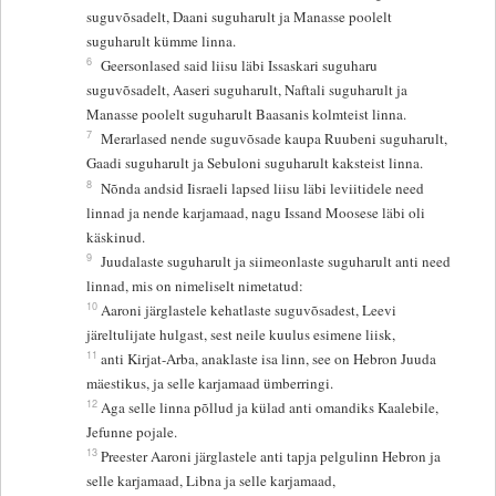
suguvõsadelt, Daani suguharult ja Manasse poolelt
suguharult kümme linna.
6
Geersonlased said liisu läbi Issaskari suguharu
suguvõsadelt, Aaseri suguharult, Naftali suguharult ja
Manasse poolelt suguharult Baasanis kolmteist linna.
7
Merarlased nende suguvõsade kaupa Ruubeni suguharult,
Gaadi suguharult ja Sebuloni suguharult kaksteist linna.
8
Nõnda andsid Iisraeli lapsed liisu läbi leviitidele need
linnad ja nende karjamaad, nagu Issand Moosese läbi oli
käskinud.
9
Juudalaste suguharult ja siimeonlaste suguharult anti need
linnad, mis on nimeliselt nimetatud:
10
Aaroni järglastele kehatlaste suguvõsadest, Leevi
järeltulijate hulgast, sest neile kuulus esimene liisk,
11
anti Kirjat-Arba, anaklaste isa linn, see on Hebron Juuda
mäestikus, ja selle karjamaad ümberringi.
12
Aga selle linna põllud ja külad anti omandiks Kaalebile,
Jefunne pojale.
13
Preester Aaroni järglastele anti tapja pelgulinn Hebron ja
selle karjamaad, Libna ja selle karjamaad,