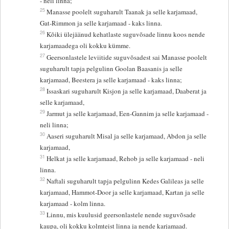
- neli linna;
25
Manasse poolelt suguharult Taanak ja selle karjamaad,
Gat-Rimmon ja selle karjamaad - kaks linna.
26
Kõiki ülejäänud kehatlaste suguvõsade linnu koos nende
karjamaadega oli kokku kümme.
27
Geersonlastele leviitide suguvõsadest sai Manasse poolelt
suguharult tapja pelgulinn Goolan Baasanis ja selle
karjamaad, Beestera ja selle karjamaad - kaks linna;
28
Issaskari suguharult Kisjon ja selle karjamaad, Daaberat ja
selle karjamaad,
29
Jarmut ja selle karjamaad, Een-Gannim ja selle karjamaad -
neli linna;
30
Aaseri suguharult Misal ja selle karjamaad, Abdon ja selle
karjamaad,
31
Helkat ja selle karjamaad, Rehob ja selle karjamaad - neli
linna.
32
Naftali suguharult tapja pelgulinn Kedes Galileas ja selle
karjamaad, Hammot-Door ja selle karjamaad, Kartan ja selle
karjamaad - kolm linna.
33
Linnu, mis kuulusid geersonlastele nende suguvõsade
kaupa, oli kokku kolmteist linna ja nende karjamaad.