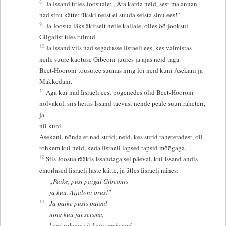
8
Ja Issand ütles Joosuale: „Ära karda neid, sest ma annan
nad sinu kätte; ükski neist ei suuda seista sinu ees!”
9
Ja Joosua läks äkitselt neile kallale, olles öö jooksul
Gilgalist üles tulnud.
10
Ja Issand viis nad segadusse Iisraeli ees, kes valmistas
neile suure kaotuse Gibeoni juures ja ajas neid taga
Beet-Hooroni tõusutee suunas ning lõi neid kuni Asekani ja
Makkedani.
11
Aga kui nad Iisraeli eest põgenedes olid Beet-Hooroni
nõlvakul, siis heitis Issand taevast nende peale suuri raheteri,
ja
nii kuni
Asekani, nõnda et nad surid; neid, kes surid raheteradest, oli
rohkem kui neid, keda Iisraeli lapsed tapsid mõõgaga.
12
Siis Joosua rääkis Issandaga sel päeval, kui Issand andis
emorlased Iisraeli laste kätte, ja ütles Iisraeli nähes:
„Päike, püsi paigal Gibeonis
ja kuu, Ajjaloni orus!”
13
Ja päike püsis paigal
ning kuu jäi seisma,
kuni rahvas oli kätte maksnud