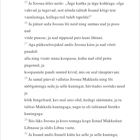
25
Ja Joosua ütles neile: „Ärge kartke ja ärge kohkuge, olge
vahvad ja tugevad, sest nõnda talitab Issand kõigi teie
vaenlastega, kellega teil tuleb tapelda!”
26
Ja pärast seda Joosua lõi neid ning surmas nad ja poos
nad
viide puusse; ja nad rippusid puis kuni õhtuni.
27
Aga päikeseloojakul andis Joosua käsu ja nad võeti
puudelt
alla ning visati sinna koopasse, kuhu nad olid peitu
pugenud, ja
koopasuule pandi suured kivid, mis on seal tänapäevani.
28
Ja samal päeval vallutas Joosua Makkeda ning lõi
mõõgateraga seda ja selle kuningat, hävitades sootuks need
ja
kõik hingelised, kes seal sees olid, kedagi säästmata; ja ta
talitas Makkeda kuningaga, nagu ta oli talitanud Jeeriko
kuningaga.
29
Siis läks Joosua ja koos temaga kogu Iisrael Makkedast
Libnasse ja sõdis Libna vastu.
30
Ja Issand andis Iisraeli kätte ka selle ja selle kuninga;