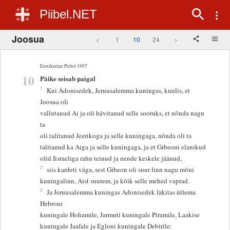
Piibel.NET
Joosua
<
1
10
24
>
Eestikeelne Piibel 1997
10
Päike seisab paigal
1
Kui Adonisedek, Jeruusalemma kuningas, kuulis, et
Joosua oli
vallutanud Ai ja oli hävitanud selle sootuks, et nõnda nagu
ta
oli talitanud Jeerikoga ja selle kuningaga, nõnda oli ta
talitanud ka Aiga ja selle kuningaga, ja et Gibeoni elanikud
olid Iisraeliga rahu teinud ja nende keskele jäänud,
2
siis kardeti väga, sest Gibeon oli suur linn nagu mõni
kuningalinn, Aist suurem, ja kõik selle mehed vaprad.
3
Ja Jeruusalemma kuningas Adonisedek läkitas ütlema
Hebroni
kuningale Hohamile, Jarmuti kuningale Piramile, Laakise
kuningale Jaafale ja Egloni kuningale Debirile: