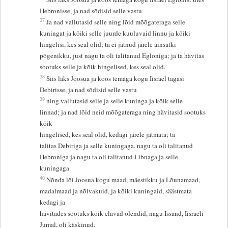
Hebronisse, ja nad sõdisid selle vastu.
37
Ja nad vallutasid selle ning lõid mõõgateraga selle
kuningat ja kõiki selle juurde kuuluvaid linnu ja kõiki
hingelisi, kes seal olid; ta ei jätnud järele ainsatki
põgenikku, just nagu ta oli talitanud Egloniga; ja ta hävitas
sootuks selle ja kõik hingelised, kes seal olid.
38
Siis läks Joosua ja koos temaga kogu Iisrael tagasi
Debirisse, ja nad sõdisid selle vastu
39
ning vallutasid selle ja selle kuninga ja kõik selle
linnad; ja nad lõid neid mõõgateraga ning hävitasid sootuks
kõik
hingelised, kes seal olid, kedagi järele jätmata; ta
talitas Debiriga ja selle kuningaga, nagu ta oli talitanud
Hebroniga ja nagu ta oli talitanud Libnaga ja selle
kuningaga.
40
Nõnda lõi Joosua kogu maad, mäestikku ja Lõunamaad,
madalmaad ja nõlvakuid, ja kõiki kuningaid, säästmata
kedagi ja
hävitades sootuks kõik elavad olendid, nagu Issand, Iisraeli
Jumal, oli käskinud.