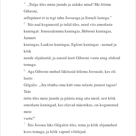
4
„Tulge üles minu juurde ja aidake mind! Me lööme
Gibeoni,
sellepärast et ta tegi rahu Joosuaga ja Iisraeli lastega.”
5
Siis nad kogunesid ja tulid üles, need viis emorlaste
kuningat: Jeruusalemma kuningas, Hebroni kuningas,
Jarmuti
kuningas, Laakise kuningas, Egloni kuningas - nemad ja
kõik
nende sõjaleerid, ja asusid leeri Gibeoni vastu ning sõdisid
temaga.
6
Aga Gibeoni mehed läkitasid ütlema Joosuale, kes oli
leeris
Gilgalis: „Ära tõmba oma kätt oma sulaste juurest tagasi!
Tule
ruttu üles meie juurde ja päästa ning aita meid, sest kõik
emorlaste kuningad, kes elavad mäestikus, on kogunenud
meie
vastu!”
7
Siis Joosua läks Gilgalist üles, tema ja kõik sõjamehed
koos temaga, ja kõik vaprad võitlejad.