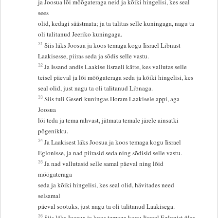
ja Joosua lõi mõõgateraga neid ja kõiki hingelisi, kes seal
sees
olid, kedagi säästmata; ja ta talitas selle kuningaga, nagu ta
oli talitanud Jeeriko kuningaga.
31
Siis läks Joosua ja koos temaga kogu Iisrael Libnast
Laakisesse, piiras seda ja sõdis selle vastu.
32
Ja Issand andis Laakise Iisraeli kätte, kes vallutas selle
teisel päeval ja lõi mõõgateraga seda ja kõiki hingelisi, kes
seal olid, just nagu ta oli talitanud Libnaga.
33
Siis tuli Geseri kuningas Horam Laakisele appi, aga
Joosua
lõi teda ja tema rahvast, jätmata temale järele ainsatki
põgenikku.
34
Ja Laakisest läks Joosua ja koos temaga kogu Iisrael
Eglonisse, ja nad piirasid seda ning sõdisid selle vastu.
35
Ja nad vallutasid selle samal päeval ning lõid
mõõgateraga
seda ja kõiki hingelisi, kes seal olid, hävitades need
selsamal
päeval sootuks, just nagu ta oli talitanud Laakisega.
36
Siis läks Joosua ja koos temaga kogu Iisrael Eglonist üles