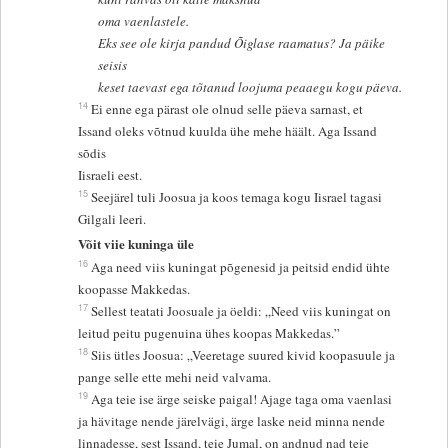
oma vaenlastele.
Eks see ole kirja pandud Õiglase raamatus? Ja päike
seisis
keset taevast ega tõtanud loojuma peaaegu kogu päeva.
14
Ei enne ega pärast ole olnud selle päeva sarnast, et
Issand oleks võtnud kuulda ühe mehe häält. Aga Issand
sõdis
Iisraeli eest.
15
Seejärel tuli Joosua ja koos temaga kogu Iisrael tagasi
Gilgali leeri.
Võit viie kuninga üle
16
Aga need viis kuningat põgenesid ja peitsid endid ühte
koopasse Makkedas.
17
Sellest teatati Joosuale ja öeldi: „Need viis kuningat on
leitud peitu pugenuina ühes koopas Makkedas.”
18
Siis ütles Joosua: „Veeretage suured kivid koopasuule ja
pange selle ette mehi neid valvama.
19
Aga teie ise ärge seiske paigal! Ajage taga oma vaenlasi
ja hävitage nende järelvägi, ärge laske neid minna nende
linnadesse, sest Issand, teie Jumal, on andnud nad teie