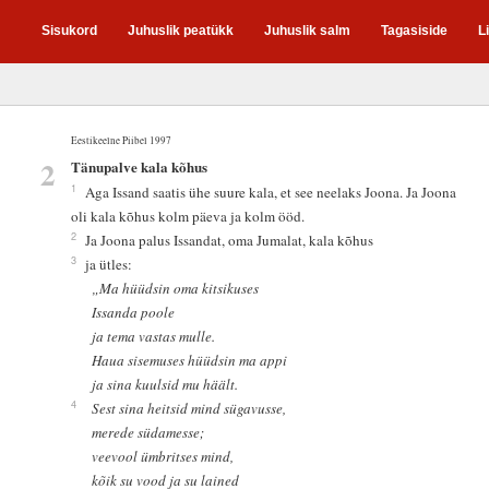
Sisukord
Juhuslik peatükk
Juhuslik salm
Tagasiside
L
Eestikeelne Piibel 1997
2
Tänupalve kala kõhus
1
Aga Issand saatis ühe suure kala, et see neelaks Joona. Ja Joona
oli kala kõhus kolm päeva ja kolm ööd.
2
Ja Joona palus Issandat, oma Jumalat, kala kõhus
3
ja ütles:
„Ma hüüdsin oma kitsikuses
Issanda poole
ja tema vastas mulle.
Haua sisemuses hüüdsin ma appi
ja sina kuulsid mu häält.
4
Sest sina heitsid mind sügavusse,
merede südamesse;
veevool ümbritses mind,
kõik su vood ja su lained