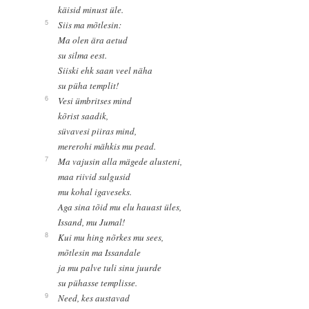
käisid minust üle.
5
Siis ma mõtlesin:
Ma olen ära aetud
su silma eest.
Siiski ehk saan veel näha
su püha templit!
6
Vesi ümbritses mind
kõrist saadik,
süvavesi piiras mind,
mererohi mähkis mu pead.
7
Ma vajusin alla mägede alusteni,
maa riivid sulgusid
mu kohal igaveseks.
Aga sina tõid mu elu hauast üles,
Issand, mu Jumal!
8
Kui mu hing nõrkes mu sees,
mõtlesin ma Issandale
ja mu palve tuli sinu juurde
su pühasse templisse.
9
Need, kes austavad