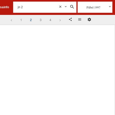
Piibel 1997
isainfo
<
1
2
3
4
>