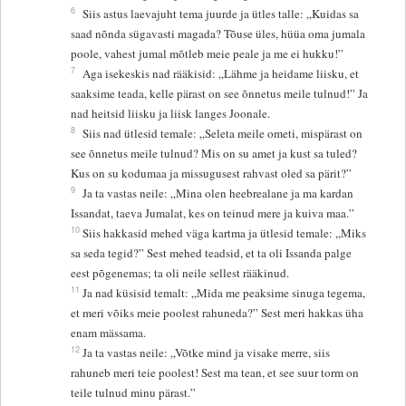
6
Siis astus laevajuht tema juurde ja ütles talle: „Kuidas sa
saad nõnda sügavasti magada? Tõuse üles, hüüa oma jumala
poole, vahest jumal mõtleb meie peale ja me ei hukku!”
7
Aga isekeskis nad rääkisid: „Lähme ja heidame liisku, et
saaksime teada, kelle pärast on see õnnetus meile tulnud!” Ja
nad heitsid liisku ja liisk langes Joonale.
8
Siis nad ütlesid temale: „Seleta meile ometi, mispärast on
see õnnetus meile tulnud? Mis on su amet ja kust sa tuled?
Kus on su kodumaa ja missugusest rahvast oled sa pärit?”
9
Ja ta vastas neile: „Mina olen heebrealane ja ma kardan
Issandat, taeva Jumalat, kes on teinud mere ja kuiva maa.”
10
Siis hakkasid mehed väga kartma ja ütlesid temale: „Miks
sa seda tegid?” Sest mehed teadsid, et ta oli Issanda palge
eest põgenemas; ta oli neile sellest rääkinud.
11
Ja nad küsisid temalt: „Mida me peaksime sinuga tegema,
et meri võiks meie poolest rahuneda?” Sest meri hakkas üha
enam mässama.
12
Ja ta vastas neile: „Võtke mind ja visake merre, siis
rahuneb meri teie poolest! Sest ma tean, et see suur torm on
teile tulnud minu pärast.”