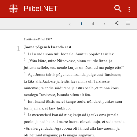
Piibel.NET
<
1
4
>
Eestikeelne Piibel 1997
1
Joona põgeneb Issanda eest
1
Ja Issanda sõna tuli Joonale, Amittai pojale; ta ütles:
2
„Võta kätte, mine Niinevesse, sinna suurde linna, ja
jutlusta sellele, sest nende kurjus on tõusnud mu palge ette!”
3
Aga Joona tahtis põgeneda Issanda palge eest Tarsisesse;
ta läks alla Jaafosse ja leidis laeva, mis oli Tarsisesse
minemas; ta andis sõiduraha ja astus peale, et minna koos
nendega Tarsisesse, Issanda silma alt ära.
4
Ent Issand tõstis merel kange tuule, nõnda et puhkes suur
torm ja näis, et laev hukkub.
5
Ja meremehed kartsid ning karjusid igaüks oma jumala
poole; ja nad heitsid merre laevas olevaid asju, et seda nende
võrra kergendada. Aga Joona oli läinud alla laevaruumi ja
oli heitnud magama; ja ta magas sügavasti.