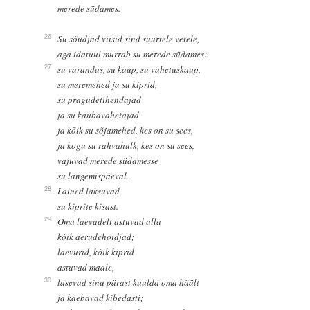
merede südames.
26
Su sõudjad viisid sind suurtele vetele,
aga idatuul murrab su merede südames:
27
su varandus, su kaup, su vahetuskaup,
su meremehed ja su kiprid,
su pragudetihendajad
ja su kaubavahetajad
ja kõik su sõjamehed, kes on su sees,
ja kogu su rahvahulk, kes on su sees,
vajuvad merede südamesse
su langemispäeval.
28
Lained laksuvad
su kiprite kisast.
29
Oma laevadelt astuvad alla
kõik aerudehoidjad;
laevurid, kõik kiprid
astuvad maale,
30
lasevad sinu pärast kuulda oma häält
ja kaebavad kibedasti;