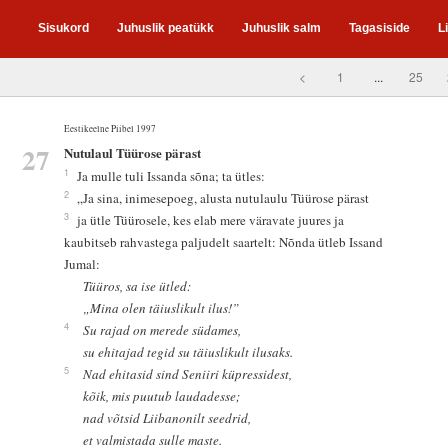
Sisukord
Juhuslik peatükk
Juhuslik salm
Tagasiside
L
<
1
...
25
Eestikeelne Piibel 1997
27
Nutulaul Tüürose pärast
1
Ja mulle tuli Issanda sõna; ta ütles:
2
„Ja sina, inimesepoeg, alusta nutulaulu Tüürose pärast
3
ja ütle Tüürosele, kes elab mere väravate juures ja
kaubitseb rahvastega paljudelt saartelt: Nõnda ütleb Issand
Jumal:
Tüüros, sa ise ütled:
„Mina olen täiuslikult ilus!”
4
Su rajad on merede südames,
su ehitajad tegid su täiuslikult ilusaks.
5
Nad ehitasid sind Seniiri küpressidest,
kõik, mis puutub laudadesse;
nad võtsid Liibanonilt seedrid,
et valmistada sulle maste.