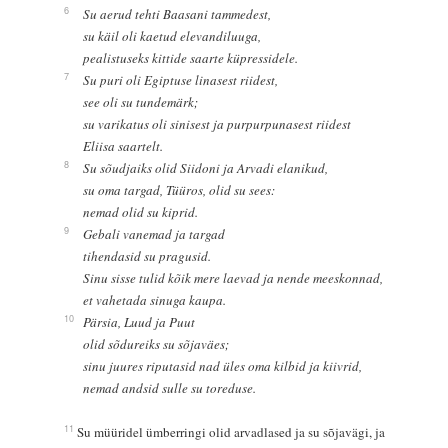
6
Su aerud tehti Baasani tammedest,
su käil oli kaetud elevandiluuga,
pealistuseks kittide saarte küpressidele.
7
Su puri oli Egiptuse linasest riidest,
see oli su tundemärk;
su varikatus oli sinisest ja purpurpunasest riidest
Eliisa saartelt.
8
Su sõudjaiks olid Siidoni ja Arvadi elanikud,
su oma targad, Tüüros, olid su sees:
nemad olid su kiprid.
9
Gebali vanemad ja targad
tihendasid su pragusid.
Sinu sisse tulid kõik mere laevad ja nende meeskonnad,
et vahetada sinuga kaupa.
10
Pärsia, Luud ja Puut
olid sõdureiks su sõjaväes;
sinu juures riputasid nad üles oma kilbid ja kiivrid,
nemad andsid sulle su toreduse.
11
Su müüridel ümberringi olid arvadlased ja su sõjavägi, ja