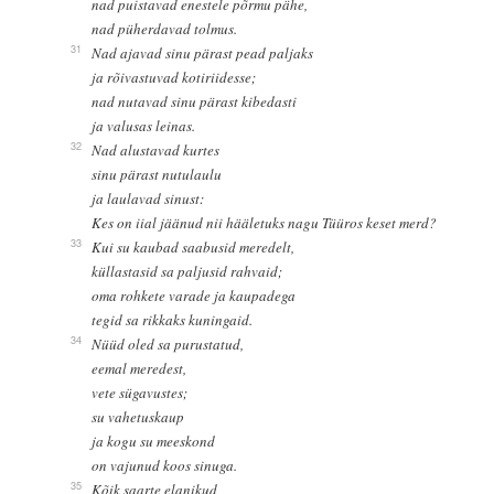
nad puistavad enestele põrmu pähe,
nad püherdavad tolmus.
31
Nad ajavad sinu pärast pead paljaks
ja rõivastuvad kotiriidesse;
nad nutavad sinu pärast kibedasti
ja valusas leinas.
32
Nad alustavad kurtes
sinu pärast nutulaulu
ja laulavad sinust:
Kes on iial jäänud nii hääletuks nagu Tüüros keset merd?
33
Kui su kaubad saabusid meredelt,
küllastasid sa paljusid rahvaid;
oma rohkete varade ja kaupadega
tegid sa rikkaks kuningaid.
34
Nüüd oled sa purustatud,
eemal meredest,
vete sügavustes;
su vahetuskaup
ja kogu su meeskond
on vajunud koos sinuga.
35
Kõik saarte elanikud