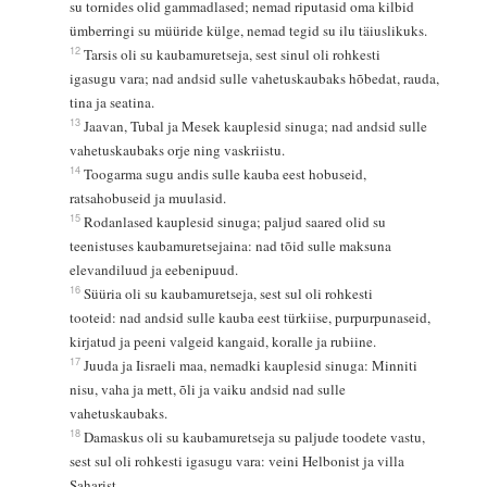
su tornides olid gammadlased; nemad riputasid oma kilbid
ümberringi su müüride külge, nemad tegid su ilu täiuslikuks.
12
Tarsis oli su kaubamuretseja, sest sinul oli rohkesti
igasugu vara; nad andsid sulle vahetuskaubaks hõbedat, rauda,
tina ja seatina.
13
Jaavan, Tubal ja Mesek kauplesid sinuga; nad andsid sulle
vahetuskaubaks orje ning vaskriistu.
14
Toogarma sugu andis sulle kauba eest hobuseid,
ratsahobuseid ja muulasid.
15
Rodanlased kauplesid sinuga; paljud saared olid su
teenistuses kaubamuretsejaina: nad tõid sulle maksuna
elevandiluud ja eebenipuud.
16
Süüria oli su kaubamuretseja, sest sul oli rohkesti
tooteid: nad andsid sulle kauba eest türkiise, purpurpunaseid,
kirjatud ja peeni valgeid kangaid, koralle ja rubiine.
17
Juuda ja Iisraeli maa, nemadki kauplesid sinuga: Minniti
nisu, vaha ja mett, õli ja vaiku andsid nad sulle
vahetuskaubaks.
18
Damaskus oli su kaubamuretseja su paljude toodete vastu,
sest sul oli rohkesti igasugu vara: veini Helbonist ja villa
Saharist.