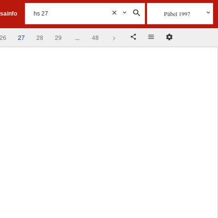
Piibel 1997
isainfo
26
27
28
29
...
48
>