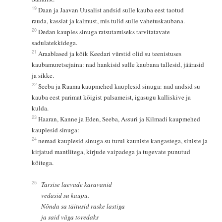
19
Daan ja Jaavan Uusalist andsid sulle kauba eest taotud
rauda, kassiat ja kalmust, mis tulid sulle vahetuskaubana.
20
Dedan kauples sinuga ratsutamiseks tarvitatavate
sadulatekkidega.
21
Araablased ja kõik Keedari vürstid olid su teenistuses
kaubamuretsejaina: nad hankisid sulle kaubana tallesid, jäärasid
ja sikke.
22
Seeba ja Raama kaupmehed kauplesid sinuga: nad andsid su
kauba eest parimat kõigist palsameist, igasugu kalliskive ja
kulda.
23
Haaran, Kanne ja Eden, Seeba, Assuri ja Kilmadi kaupmehed
kauplesid sinuga:
24
nemad kauplesid sinuga su turul kauniste kangastega, siniste ja
kirjatud mantlitega, kirjude vaipadega ja tugevate punutud
köitega.
25
Tarsise laevade karavanid
vedasid su kaupu.
Nõnda sa täitusid raske lastiga
ja said väga toredaks