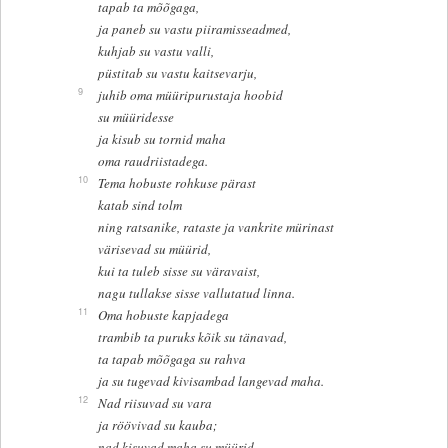
tapab ta mõõgaga,
ja paneb su vastu piiramisseadmed,
kuhjab su vastu valli,
püstitab su vastu kaitsevarju,
9
juhib oma müüripurustaja hoobid
su müüridesse
ja kisub su tornid maha
oma raudriistadega.
10
Tema hobuste rohkuse pärast
katab sind tolm
ning ratsanike, rataste ja vankrite mürinast
värisevad su müürid,
kui ta tuleb sisse su väravaist,
nagu tullakse sisse vallutatud linna.
11
Oma hobuste kapjadega
trambib ta puruks kõik su tänavad,
ta tapab mõõgaga su rahva
ja su tugevad kivisambad langevad maha.
12
Nad riisuvad su vara
ja röövivad su kauba;
nad kisuvad maha su müürid