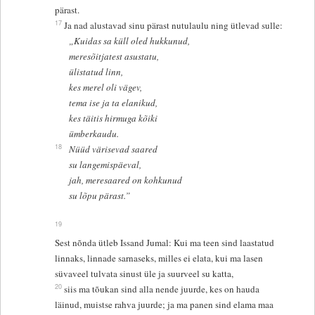
pärast.
17
Ja nad alustavad sinu pärast nutulaulu ning ütlevad sulle:
„Kuidas sa küll oled hukkunud,
meresõitjatest asustatu,
ülistatud linn,
kes merel oli vägev,
tema ise ja ta elanikud,
kes täitis hirmuga kõiki
ümberkaudu.
18
Nüüd värisevad saared
su langemispäeval,
jah, meresaared on kohkunud
su lõpu pärast.”
19
Sest nõnda ütleb Issand Jumal: Kui ma teen sind laastatud
linnaks, linnade sarnaseks, milles ei elata, kui ma lasen
süvaveel tulvata sinust üle ja suurveel su katta,
20
siis ma tõukan sind alla nende juurde, kes on hauda
läinud, muistse rahva juurde; ja ma panen sind elama maa