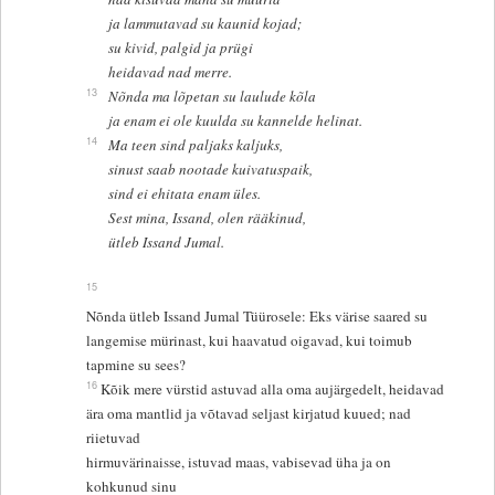
ja lammutavad su kaunid kojad;
su kivid, palgid ja prügi
heidavad nad merre.
13
Nõnda ma lõpetan su laulude kõla
ja enam ei ole kuulda su kannelde helinat.
14
Ma teen sind paljaks kaljuks,
sinust saab nootade kuivatuspaik,
sind ei ehitata enam üles.
Sest mina, Issand, olen rääkinud,
ütleb Issand Jumal.
15
Nõnda ütleb Issand Jumal Tüürosele: Eks värise saared su
langemise mürinast, kui haavatud oigavad, kui toimub
tapmine su sees?
16
Kõik mere vürstid astuvad alla oma aujärgedelt, heidavad
ära oma mantlid ja võtavad seljast kirjatud kuued; nad
riietuvad
hirmuvärinaisse, istuvad maas, vabisevad üha ja on
kohkunud sinu