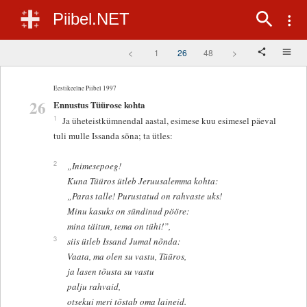
Piibel.NET
<
1
26
48
>
Eestikeelne Piibel 1997
26
Ennustus Tüürose kohta
1
Ja üheteistkümnendal aastal, esimese kuu esimesel päeval
tuli mulle Issanda sõna; ta ütles:
2
„Inimesepoeg!
Kuna Tüüros ütleb Jeruusalemma kohta:
„Paras talle! Purustatud on rahvaste uks!
Minu kasuks on sündinud pööre:
mina täitun, tema on tühi!”,
3
siis ütleb Issand Jumal nõnda:
Vaata, ma olen su vastu, Tüüros,
ja lasen tõusta su vastu
palju rahvaid,
otsekui meri tõstab oma laineid.