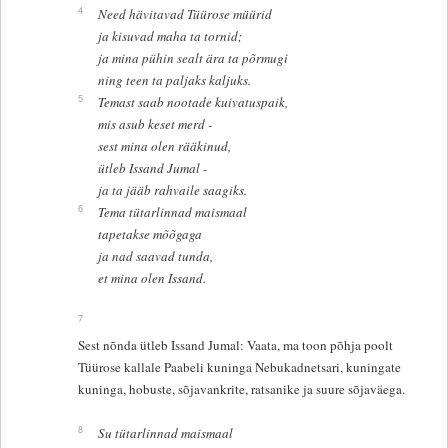
4
Need hävitavad Tüürose müürid
ja kisuvad maha ta tornid;
ja mina pühin sealt ära ta põrmugi
ning teen ta paljaks kaljuks.
5
Temast saab nootade kuivatuspaik,
mis asub keset merd -
sest mina olen rääkinud,
ütleb Issand Jumal -
ja ta jääb rahvaile saagiks.
6
Tema tütarlinnad maismaal
tapetakse mõõgaga
ja nad saavad tunda,
et mina olen Issand.
7
Sest nõnda ütleb Issand Jumal: Vaata, ma toon põhja poolt
Tüürose kallale Paabeli kuninga Nebukadnetsari, kuningate
kuninga, hobuste, sõjavankrite, ratsanike ja suure sõjaväega.
8
Su tütarlinnad maismaal