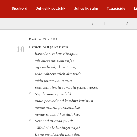
Sisukord
Juhuslik peatükk
Juhuslik salm
Tagasiside
L
<
1
...
8
Eestikeelne Piibel 1997
10
Iisraeli patt ja karistus
1
Iisrael on vohav viinapuu,
mis kasvatab oma vilja;
aga mida viljakam ta on,
seda rohkem tuleb altareid;
mida parem on ta maa,
seda kaunimaid sambaid püstitatakse.
2
Nende süda on valelik,
nüüd peavad nad kandma karistust:
nende altarid purustatakse,
nende sambad hävitatakse.
3
Sest nad ütlevad nüüd:
„Meil ei ole kuningat vaja!
Kuna me ei karda Issandat,