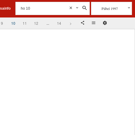
Piibel 1997
isainfo
9
10
11
12
...
14
>