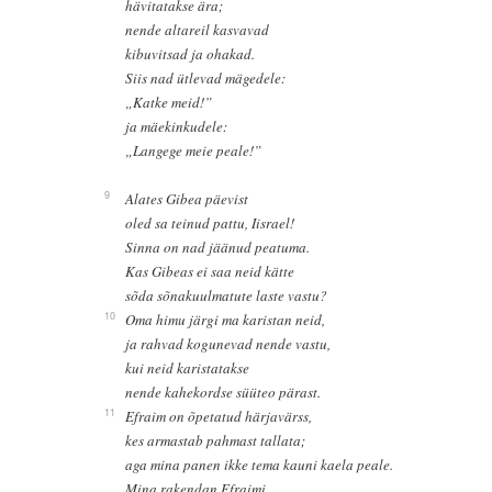
hävitatakse ära;
nende altareil kasvavad
kibuvitsad ja ohakad.
Siis nad ütlevad mägedele:
„Katke meid!”
ja mäekinkudele:
„Langege meie peale!”
9
Alates Gibea päevist
oled sa teinud pattu, Iisrael!
Sinna on nad jäänud peatuma.
Kas Gibeas ei saa neid kätte
sõda sõnakuulmatute laste vastu?
10
Oma himu järgi ma karistan neid,
ja rahvad kogunevad nende vastu,
kui neid karistatakse
nende kahekordse süüteo pärast.
11
Efraim on õpetatud härjavärss,
kes armastab pahmast tallata;
aga mina panen ikke tema kauni kaela peale.
Mina rakendan Efraimi,