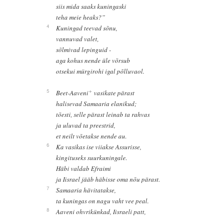
siis mida saaks kuningaski
teha meie heaks?”
4
Kuningad teevad sõnu,
vannuvad valet,
sõlmivad lepinguid -
aga kohus nende üle võrsub
otsekui mürgirohi igal põlluvaol.
+
5
Beet-Aaveni
vasikate pärast
halisevad Samaaria elanikud;
tõesti, selle pärast leinab ta rahvas
ja uluvad ta preestrid,
et neilt võetakse nende au.
6
Ka vasikas ise viiakse Assurisse,
kingituseks suurkuningale.
Häbi valdab Efraimi
ja Iisrael jääb häbisse oma nõu pärast.
7
Samaaria hävitatakse,
ta kuningas on nagu vaht vee peal.
8
Aaveni ohvrikünkad, Iisraeli patt,