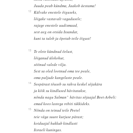
Juuda peab kündma, Jaakob äestama!
12
Külvake enestele õiguseks,
lõigake vastavalt vagadusele;
rajage enestele uudismaad,
sest aeg on otsida Issandat,
kuni ta tuleb ja õpetab teile õigust!
13
Te olete kündnud õelust,
lõiganud ülekohut,
söönud valede vilja.
Sest sa oled lootnud oma tee peale,
oma paljude kangelaste peale.
14
Seepärast tõuseb su rahva keskel sõjakära
ja kõik su kindlused hävitatakse,
+
nõnda nagu Salman
hävitas sõjaajal Beet-Arbeli:
emad koos lastega rebiti tükkideks.
15
Nõnda on teinud teile Peetel
teie väga suure kurjuse pärast;
koiduajal hukkub kindlasti
Iisraeli kuningas.