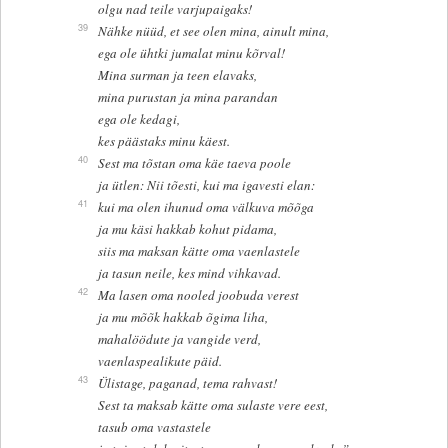
olgu nad teile varjupaigaks!
39
Nähke nüüd, et see olen mina, ainult mina,
ega ole ühtki jumalat minu kõrval!
Mina surman ja teen elavaks,
mina purustan ja mina parandan
ega ole kedagi,
kes päästaks minu käest.
40
Sest ma tõstan oma käe taeva poole
ja ütlen: Nii tõesti, kui ma igavesti elan:
41
kui ma olen ihunud oma välkuva mõõga
ja mu käsi hakkab kohut pidama,
siis ma maksan kätte oma vaenlastele
ja tasun neile, kes mind vihkavad.
42
Ma lasen oma nooled joobuda verest
ja mu mõõk hakkab õgima liha,
mahalöödute ja vangide verd,
vaenlaspealikute päid.
43
Ülistage, paganad, tema rahvast!
Sest ta maksab kätte oma sulaste vere eest,
tasub oma vastastele