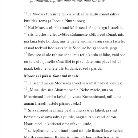
ja toimetab lepitust oma maale, oma rahvale.”
44
Ja Mooses tuli ning rääkis kõik selle laulu sõnad rahva
kuuldes, tema ja Joosua, Nuuni poeg.
45
Kui Mooses oli rääkinud kõik need sõnad kogu Iisraelile,
46
siis ta ütles neile: „Võtke südamesse kõik need sõnad, mis
ma täna teile kordan, mis te peate andma käsuna oma lastele,
et nad teeksid hoolsasti selle Seaduse kõigi sõnade järgi!
47
Sest see ei ole tühine sõna, mis teile korda ei lähe, vaid see
on teie elu, ja selle sõna läbi te pikendate oma päevi sellel
maal, kuhu te lähete üle Jordani, et seda pärida.”
Mooses ei pääse tõotatud maale
48
Ja Issand rääkis Moosesega veel selsamal päeval, öeldes:
49
„Mine üles siia Abarimi mäele, Nebo mäele, mis on
Moabimaal Jeeriko kohal, ja vaata Kaananimaad, mille ma
annan Iisraeli lastele päranduseks!
50
Siis sa sured seal mäe peal, kuhu sa üles lähed, ja sind
koristatakse oma rahva juurde, nagu suri su vend Aaron
Hoori mäel ja koristati oma rahva juurde,
51
sellepärast et te ei olnud truud minule Iisraeli laste keskel
Meriba vee juures Kaadesis, Siini kõrbes, sellepärast et te