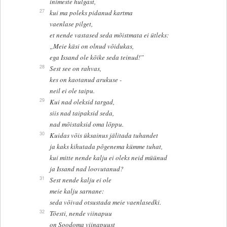
inimeste hulgast,
27
kui ma poleks pidanud kartma
vaenlase pilget,
et nende vastased seda mõistmata ei ütleks:
„Meie käsi on olnud võidukas,
ega Issand ole kõike seda teinud!”
28
Sest see on rahvas,
kes on kaotanud arukuse -
neil ei ole taipu.
29
Kui nad oleksid targad,
siis nad taipaksid seda,
nad mõistaksid oma lõppu.
30
Kuidas võis üksainus jälitada tuhandet
ja kaks kihutada põgenema kümme tuhat,
kui mitte nende kalju ei oleks neid müünud
ja Issand nad loovutanud?
31
Sest nende kalju ei ole
meie kalju sarnane:
seda võivad otsustada meie vaenlasedki.
32
Tõesti, nende viinapuu
on Soodoma viinapuust