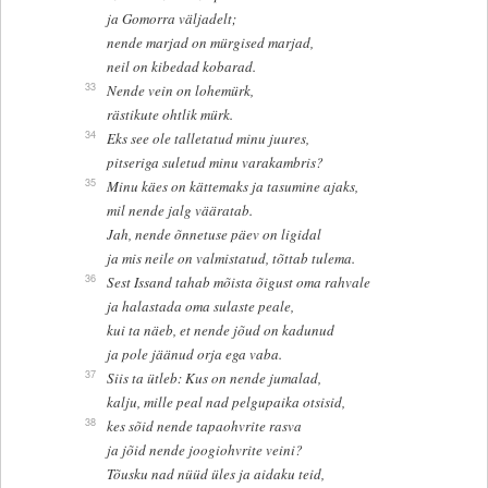
ja Gomorra väljadelt;
nende marjad on mürgised marjad,
neil on kibedad kobarad.
33
Nende vein on lohemürk,
rästikute ohtlik mürk.
34
Eks see ole talletatud minu juures,
pitseriga suletud minu varakambris?
35
Minu käes on kättemaks ja tasumine ajaks,
mil nende jalg vääratab.
Jah, nende õnnetuse päev on ligidal
ja mis neile on valmistatud, tõttab tulema.
36
Sest Issand tahab mõista õigust oma rahvale
ja halastada oma sulaste peale,
kui ta näeb, et nende jõud on kadunud
ja pole jäänud orja ega vaba.
37
Siis ta ütleb: Kus on nende jumalad,
kalju, mille peal nad pelgupaika otsisid,
38
kes sõid nende tapaohvrite rasva
ja jõid nende joogiohvrite veini?
Tõusku nad nüüd üles ja aidaku teid,