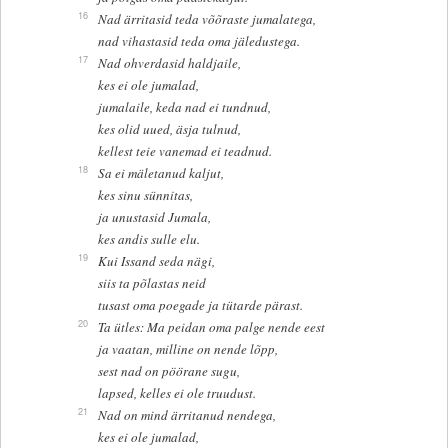
16
Nad ärritasid teda võõraste jumalatega,
nad vihastasid teda oma jäledustega.
17
Nad ohverdasid haldjaile,
kes ei ole jumalad,
jumalaile, keda nad ei tundnud,
kes olid uued, äsja tulnud,
kellest teie vanemad ei teadnud.
18
Sa ei mäletanud kaljut,
kes sinu sünnitas,
ja unustasid Jumala,
kes andis sulle elu.
19
Kui Issand seda nägi,
siis ta põlastas neid
tusast oma poegade ja tütarde pärast.
20
Ta ütles: Ma peidan oma palge nende eest
ja vaatan, milline on nende lõpp,
sest nad on pöörane sugu,
lapsed, kelles ei ole truudust.
21
Nad on mind ärritanud nendega,
kes ei ole jumalad,