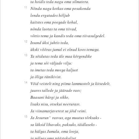
ta hoidis teda nagu oma silmatera.
11
Nõnda nagu kotkas oma pesakonda
lendu ergutades hõljub
kaitstes oma poegade kohal,
nõnda laotas ta oma tiivad,
võttis tema ja kandis teda oma tiivasulgedel.
12
Issand üksi juhtis teda,
ükski võõras jumal ei olnud koos temaga.
13
Ta sõidutas teda üle maa kõrgendike
ja tema sõi väljade vilju:
ta imetas teda meega kaljust
ja õliga ränikivist.
14
Võid veistelt ning piima lammastelt ja kitsedelt,
juures tallede ja jäärade rasv;
Baasani härgi ja sikke,
lisaks nisu, otsekui neerurasv.
Ja viinamarjaverest sa jõid veini.
+
15
Ja Jesurun
rasvus, aga muutus tõrksaks -
sa läksid lihavaks, paksuks, täidlaseks -
ta hülgas Jumala, oma looja,
ja põlgas oma päästekaljut.