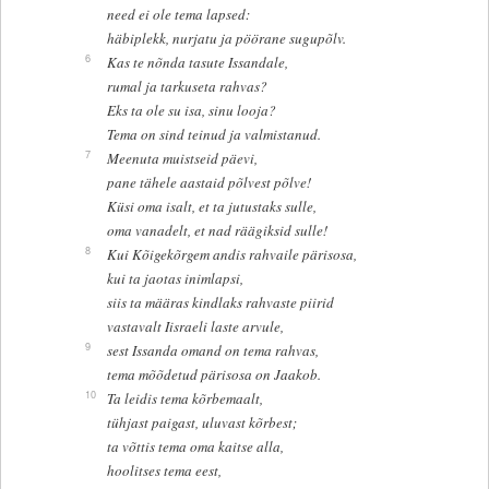
need ei ole tema lapsed:
häbiplekk, nurjatu ja pöörane sugupõlv.
6
Kas te nõnda tasute Issandale,
rumal ja tarkuseta rahvas?
Eks ta ole su isa, sinu looja?
Tema on sind teinud ja valmistanud.
7
Meenuta muistseid päevi,
pane tähele aastaid põlvest põlve!
Küsi oma isalt, et ta jutustaks sulle,
oma vanadelt, et nad räägiksid sulle!
8
Kui Kõigekõrgem andis rahvaile pärisosa,
kui ta jaotas inimlapsi,
siis ta määras kindlaks rahvaste piirid
vastavalt Iisraeli laste arvule,
9
sest Issanda omand on tema rahvas,
tema mõõdetud pärisosa on Jaakob.
10
Ta leidis tema kõrbemaalt,
tühjast paigast, uluvast kõrbest;
ta võttis tema oma kaitse alla,
hoolitses tema eest,