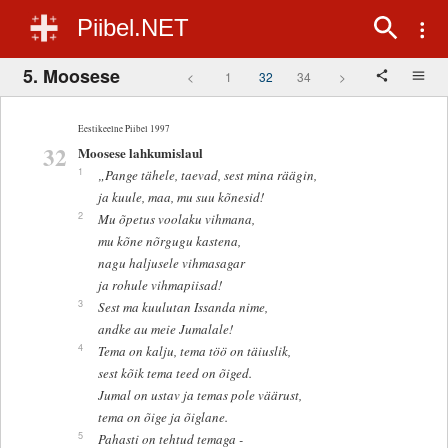
Piibel.NET
5. Moosese
<
1
32
34
>
Eestikeelne Piibel 1997
32
Moosese lahkumislaul
1
„Pange tähele, taevad, sest mina räägin,
ja kuule, maa, mu suu kõnesid!
2
Mu õpetus voolaku vihmana,
mu kõne nõrgugu kastena,
nagu haljusele vihmasagar
ja rohule vihmapiisad!
3
Sest ma kuulutan Issanda nime,
andke au meie Jumalale!
4
Tema on kalju, tema töö on täiuslik,
sest kõik tema teed on õiged.
Jumal on ustav ja temas pole väärust,
tema on õige ja õiglane.
5
Pahasti on tehtud temaga -