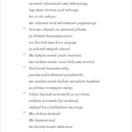
on mind vihastanud oma tühisustega.
Aga mina ärritan neid rahvaga,
kes ei ole rahvas:
ma vihastan neid mõistmatute paganatega.
22
Sest mu vihatuli on süttinud põlema
ja lõõmab hauasügavuseni;
see hävitab maa koos saagiga
ja põletab mägede alused.
23
Ma kuhjan nende peale õnnetusi,
ma raiskan nende vastu kõik oma nooled.
24
Neid peab kurnama nälg,
purema palavikutaud ja pahatõbi;
ma saadan nende kallale metsaliste hambad
ja põrmus roomajate mürgi.
25
Väljas laastab neid mõõk ja sees hirm,
niihästi noormehi kui neidusid,
imikuid koos hallipäiste meestega.
26
Ma oleksin ütelnud:
Ma hajutan nad,
ma kaotan nende mälestuse