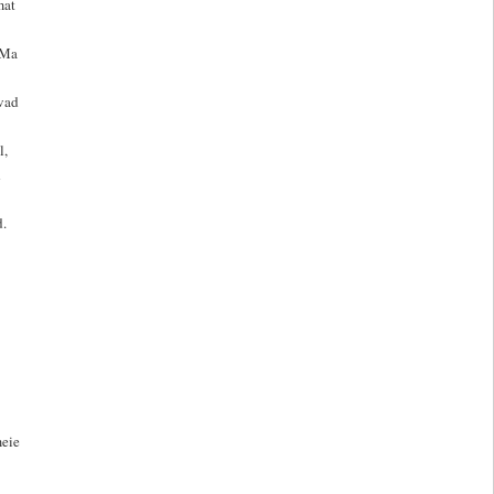
mat
 Ma
avad
l,
d
d.
meie