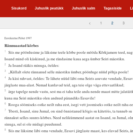
Sisukord
Juhuslik peatükk
Juhuslik salm
Tagasiside
L
<
1
2
3
Eestikeelne Piibel 1997
2
Rännuaastad kõrbes
1
Siis me pöördusime ja läksime teele kõrbe poole mööda Kõrkjamere teed, nag
Issand mind oli käskinud, ja me rändasime kaua aega ümber Seiri mäestiku.
2
Ja Issand rääkis minuga, öeldes:
3
„Küllalt olete rännanud selle mäestiku ümber, pöörduge nüüd põhja poole!
4
Ja käsi rahvast, öeldes: Te lähete nüüd läbi oma Seiris asuvate vendade, Eesav
järglaste maa-alast. Nemad kardavad teid, aga teie olge väga ettevaatlikud;
5
ärge tapelge nende vastu, sest ma ei taha teile anda nende maast mitte jalatäitk
kuna ma Seiri mäestiku olen andnud pärandiks Eesavile!
6
Rooga söömiseks ostke neilt raha eest, isegi vett joomiseks ostke neilt raha ee
7
Tõesti, Issand, sinu Jumal, on sind õnnistanud kõigis su kätetöis, ta tunneb su
rännakut selles suures kõrbes. Need nelikümmend aastat on Issand, su Jumal, ol
sinuga, sul ei ole midagi puudunud.
8
Siis me läksime läbi oma vendade, Eesavi järglaste maast, kes elavad Seiris, ä