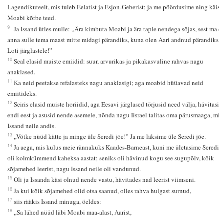
Lagendikuteelt, mis tuleb Eelatist ja Esjon-Geberist; ja me pöördusime ning käi
Moabi kõrbe teed.
9
Ja Issand ütles mulle: „Ära kimbuta Moabi ja ära taple nendega sõjas, sest ma 
anna sulle tema maast mitte midagi pärandiks, kuna olen Aari andnud pärandiks
Loti järglastele!”
10
Seal elasid muiste emiidid: suur, arvurikas ja pikakasvuline rahvas nagu
anaklased.
11
Ka neid peetakse refalasteks nagu anaklasigi; aga moabid hüüavad neid
emiitideks.
12
Seiris elasid muiste horiidid, aga Eesavi järglased tõrjusid need välja, hävitas
endi eest ja asusid nende asemele, nõnda nagu Iisrael talitas oma pärusmaaga, mi
Issand neile andis.
13
„Võtke nüüd kätte ja minge üle Seredi jõe!” Ja me läksime üle Seredi jõe.
14
Ja aega, mis kulus meie rännakuks Kaades-Barneast, kuni me ületasime Seredi
oli kolmkümmend kaheksa aastat; seniks oli hävinud kogu see sugupõlv, kõik
sõjamehed leerist, nagu Issand neile oli vandunud.
15
Oli ju Issanda käsi olnud nende vastu, hävitades nad leerist viimseni.
16
Ja kui kõik sõjamehed olid otsa saanud, olles rahva hulgast surnud,
17
siis rääkis Issand minuga, öeldes:
18
„Sa lähed nüüd läbi Moabi maa-alast, Aarist,