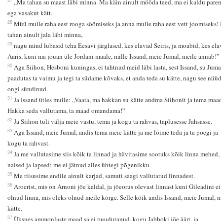
„Ma tahan su maast läbi minna. Ma käin ainult mööda teed, ma ei kaldu pare
ega vasakut kätt.
28
Müü mulle raha eest rooga söömiseks ja anna mulle raha eest vett joomiseks!
tahan ainult jala läbi minna,
29
nagu mind lubasid teha Eesavi järglased, kes elavad Seiris, ja moabid, kes el
Aaris, kuni ma jõuan üle Jordani maale, mille Issand, meie Jumal, meile annab!”
30
Aga Siihon, Hesboni kuningas, ei tahtnud meid läbi lasta, sest Issand, su Juma
paadutas ta vaimu ja tegi ta südame kõvaks, et anda teda su kätte, nagu see nüü
ongi sündinud.
31
Ja Issand ütles mulle: „Vaata, ma hakkan su kätte andma Siihonit ja tema maa
Hakka seda vallutama, ta maad omandama!”
32
Ja Siihon tuli välja meie vastu, tema ja kogu ta rahvas, taplusesse Jahsasse.
33
Aga Issand, meie Jumal, andis tema meie kätte ja me lõime teda ja ta poegi ja
kogu ta rahvast.
34
Ja me vallutasime siis kõik ta linnad ja hävitasime sootuks kõik linna mehed,
naised ja lapsed; me ei jätnud alles ühtegi põgenikku.
35
Me riisusime endile ainult karjad, samuti saagi vallutatud linnadest.
36
Aroerist, mis on Arnoni jõe kaldal, ja jõeorus olevast linnast kuni Gileadini ei
olnud linna, mis oleks olnud meile kõrge. Selle kõik andis Issand, meie Jumal, 
kätte.
37
Üksnes ammonlaste maad sa ei puudutanud, kogu Jabboki jõe äärt, ja