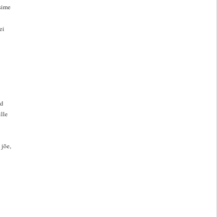
sime
ei
id
lle
 jõe,