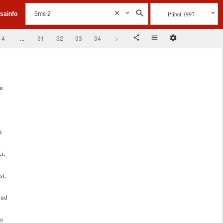
Piibel 1997
isainfo
4
...
31
32
33
34
>
u
i
i,
st.
nud
ra