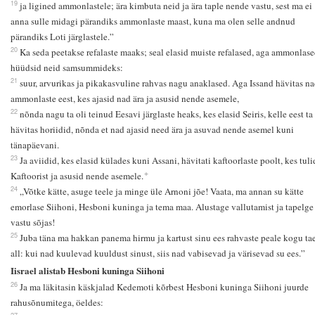
19
ja ligined ammonlastele; ära kimbuta neid ja ära taple nende vastu, sest ma ei
anna sulle midagi pärandiks ammonlaste maast, kuna ma olen selle andnud
pärandiks Loti järglastele.”
20
Ka seda peetakse refalaste maaks; seal elasid muiste refalased, aga ammonlas
hüüdsid neid samsummideks:
21
suur, arvurikas ja pikakasvuline rahvas nagu anaklased. Aga Issand hävitas n
ammonlaste eest, kes ajasid nad ära ja asusid nende asemele,
22
nõnda nagu ta oli teinud Eesavi järglaste heaks, kes elasid Seiris, kelle eest ta
hävitas horiidid, nõnda et nad ajasid need ära ja asuvad nende asemel kuni
tänapäevani.
23
Ja aviidid, kes elasid külades kuni Assani, hävitati kaftoorlaste poolt, kes tuli
+
Kaftoorist ja asusid nende asemele.
24
„Võtke kätte, asuge teele ja minge üle Arnoni jõe! Vaata, ma annan su kätte
emorlase Siihoni, Hesboni kuninga ja tema maa. Alustage vallutamist ja tapelge 
vastu sõjas!
25
Juba täna ma hakkan panema hirmu ja kartust sinu ees rahvaste peale kogu ta
all: kui nad kuulevad kuuldust sinust, siis nad vabisevad ja värisevad su ees.”
Iisrael alistab Hesboni kuninga Siihoni
26
Ja ma läkitasin käskjalad Kedemoti kõrbest Hesboni kuninga Siihoni juurde
rahusõnumitega, öeldes:
27