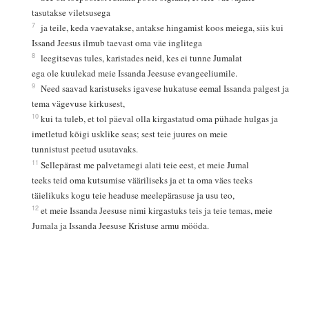
tasutakse viletsusega
7
ja teile, keda vaevatakse, antakse hingamist koos meiega, siis kui
Issand Jeesus ilmub taevast oma väe inglitega
8
leegitsevas tules, karistades neid, kes ei tunne Jumalat
ega ole kuulekad meie Issanda Jeesuse evangeeliumile.
9
Need saavad karistuseks igavese hukatuse eemal Issanda palgest ja
tema vägevuse kirkusest,
10
kui ta tuleb, et tol päeval olla kirgastatud oma pühade hulgas ja
imetletud kõigi usklike seas; sest teie juures on meie
tunnistust peetud usutavaks.
11
Sellepärast me palvetamegi alati teie eest, et meie Jumal
teeks teid oma kutsumise vääriliseks ja et ta oma väes teeks
täielikuks kogu teie headuse meelepärasuse ja usu teo,
12
et meie Issanda Jeesuse nimi kirgastuks teis ja teie temas, meie
Jumala ja Issanda Jeesuse Kristuse armu mööda.