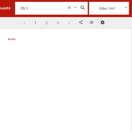
Piibel 1997
isainfo
<
1
2
3
>
Kuula