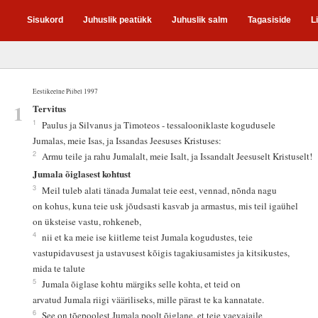
Sisukord
Juhuslik peatükk
Juhuslik salm
Tagasiside
L
Eestikeelne Piibel 1997
1
Tervitus
1
Paulus ja Silvanus ja Timoteos - tessalooniklaste kogudusele
Jumalas, meie Isas, ja Issandas Jeesuses Kristuses:
2
Armu teile ja rahu Jumalalt, meie Isalt, ja Issandalt Jeesuselt Kristuselt!
Jumala õiglasest kohtust
3
Meil tuleb alati tänada Jumalat teie eest, vennad, nõnda nagu
on kohus, kuna teie usk jõudsasti kasvab ja armastus, mis teil igaühel
on üksteise vastu, rohkeneb,
4
nii et ka meie ise kiitleme teist Jumala kogudustes, teie
vastupidavusest ja ustavusest kõigis tagakiusamistes ja kitsikustes,
mida te talute
5
Jumala õiglase kohtu märgiks selle kohta, et teid on
arvatud Jumala riigi vääriliseks, mille pärast te ka kannatate.
6
See on tõepoolest Jumala poolt õiglane, et teie vaevajaile