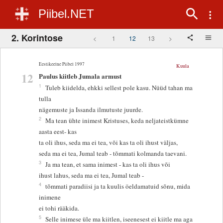
Piibel.NET
2. Korintose
<
1
12
13
>
Eestikeelne Piibel 1997
Kuula
12
Paulus kiitleb Jumala armust
1
Tuleb kiidelda, ehkki sellest pole kasu. Nüüd tahan ma
tulla
nägemuste ja Issanda ilmutuste juurde.
2
Ma tean ühte inimest Kristuses, keda neljateistkümne
aasta eest- kas
ta oli ihus, seda ma ei tea, või kas ta oli ihust väljas,
seda ma ei tea, Jumal teab - tõmmati kolmanda taevani.
3
Ja ma tean, et sama inimest - kas ta oli ihus või
ihust lahus, seda ma ei tea, Jumal teab -
4
tõmmati paradiisi ja ta kuulis öeldamatuid sõnu, mida
inimene
ei tohi rääkida.
5
Selle inimese üle ma kiitlen, iseenesest ei kiitle ma aga