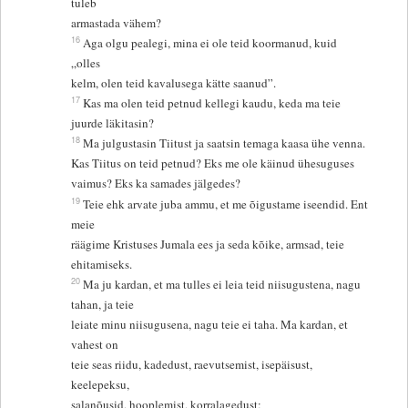
tuleb
armastada vähem?
16
Aga olgu pealegi, mina ei ole teid koormanud, kuid
„olles
kelm, olen teid kavalusega kätte saanud”.
17
Kas ma olen teid petnud kellegi kaudu, keda ma teie
juurde läkitasin?
18
Ma julgustasin Tiitust ja saatsin temaga kaasa ühe venna.
Kas Tiitus on teid petnud? Eks me ole käinud ühesuguses
vaimus? Eks ka samades jälgedes?
19
Teie ehk arvate juba ammu, et me õigustame iseendid. Ent
meie
räägime Kristuses Jumala ees ja seda kõike, armsad, teie
ehitamiseks.
20
Ma ju kardan, et ma tulles ei leia teid niisugustena, nagu
tahan, ja teie
leiate minu niisugusena, nagu teie ei taha. Ma kardan, et
vahest on
teie seas riidu, kadedust, raevutsemist, isepäisust,
keelepeksu,
salanõusid, hooplemist, korralagedust;