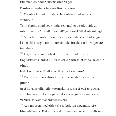
kui ma olen nõder, siis ma olen vägev.
Paulus on valmis tulema Korintosesse
11
Ma olen läinud rumalaks, teie olete mind selleks
sundinud.
Teil tulnuks mind soovitada, sest mul ei puudu midagi,
mis on neil „võrratuil apostleil”, ehk ma küll ei ole midagi.
12
Apostli tunnusteod on ju teie seas täide saadetud kogu
kannatlikkusega, nii tunnustähtede, imede kui ka vägevate
tegudega.
13
Jah, mille muu poolest teie olete olnud teistest
kogudustest alamad kui vaid selle poolest, et mina ise ei ole
olnud
teile koormaks? Andke mulle andeks see süü!
14
Vaata, ma olen valmis kolmandat korda tulema teie
juurde
ja ei kavatse olla teile koormaks, sest ma ei otsi teie oma,
vaid teid endid. Ei ole ju lastel vaja koguda vanematele
varandust, vaid vanematel lastele.
15
Aga ma teen meeleldi kulu ja kulutan iseennast teie
hingede heaks. Kui mina teid rohkem armastan, kas siis mind