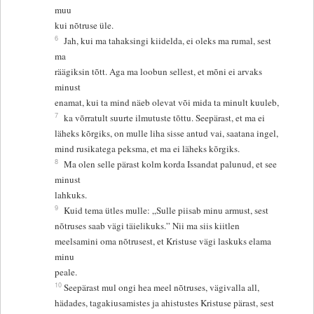
muu
kui nõtruse üle.
6
Jah, kui ma tahaksingi kiidelda, ei oleks ma rumal, sest
ma
räägiksin tõtt. Aga ma loobun sellest, et mõni ei arvaks
minust
enamat, kui ta mind näeb olevat või mida ta minult kuuleb,
7
ka võrratult suurte ilmutuste tõttu. Seepärast, et ma ei
läheks kõrgiks, on mulle liha sisse antud vai, saatana ingel,
mind rusikatega peksma, et ma ei läheks kõrgiks.
8
Ma olen selle pärast kolm korda Issandat palunud, et see
minust
lahkuks.
9
Kuid tema ütles mulle: „Sulle piisab minu armust, sest
nõtruses saab vägi täielikuks.” Nii ma siis kiitlen
meelsamini oma nõtrusest, et Kristuse vägi laskuks elama
minu
peale.
10
Seepärast mul ongi hea meel nõtruses, vägivalla all,
hädades, tagakiusamistes ja ahistustes Kristuse pärast, sest