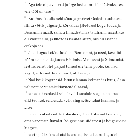
7
Aga teie olge vahvad ja ärge laske oma käsi lõdvaks, sest
teie tööl on tasu!”
8
Kui Aasa kuulis neid sõnu ja prohvet Oodedi kuulutust,
siis ta võttis julguse ja kõrvaldas jäledused kogu Juuda ja
Benjamini maalt, samuti linnadest, mis ta Efraimi mäestikus
oli vallutanud, ja uuendas Issanda altari, mis oli Issanda
eeskoja ees.
9
Ja ta kogus kokku Juuda ja Benjamini, ja need, kes olid
võõrastena nende juures Efraimist, Manassest ja Siimeonist,
sest Iisraelist olid paljud tulnud üle tema poole, kui nad
nägid, et Issand, tema Jumal, oli temaga.
10
Nad kõik kogunesid Jeruusalemma kolmandas kuus, Aasa
valitsemise viieteistkümnendal aastal,
11
ja nad ohverdasid sel päeval Issandale saagist, mis nad
olid toonud, seitsesada veist ning seitse tuhat lammast ja
kitse.
12
Ja nad võtsid endile kohustuse, et nad otsivad Issandat,
oma vanemate Jumalat, kõigest oma südamest ja kõigest oma
hingest,
13
ja et igaüks, kes ei otsi Issandat, Iisraeli Jumalat, tuleb