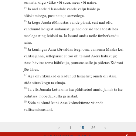
surmata, olgu väike või suur, mees või naine.
14
Ja nad andsid Issandale vande valju hääle ja
hõiskamisega, pasunate ja sarvedega.
15
Ja kogu Juuda rõõmustas vande pärast, sest nad olid
vandunud kõigest südamest; ja nad otsisid teda tõesti hea
meelega ning leidsid ta. Ja Issand andis neile ümberkaudu
rahu.
16
Ja kuningas Aasa kõrvaldas isegi oma vanaema Maaka kui
valitsejanna, sellepärast et too oli teinud Ašera häbikuju;
Aasa hävitas tema häbikuju, purustas selle ja põletas Kidroni
jõe ääres.
17
Aga ohvrikünkad ei kadunud Iisraelist; ometi oli Aasa
süda siiras kogu ta eluaja.
18
Ta viis Jumala kotta oma isa pühitsetud annid ja mis ta ise
pühitses: hõbeda, kulla ja riistad.
19
Sõda ei olnud kuni Aasa kolmekümne viienda
valitsemisaastani.
<
1
15
36
>