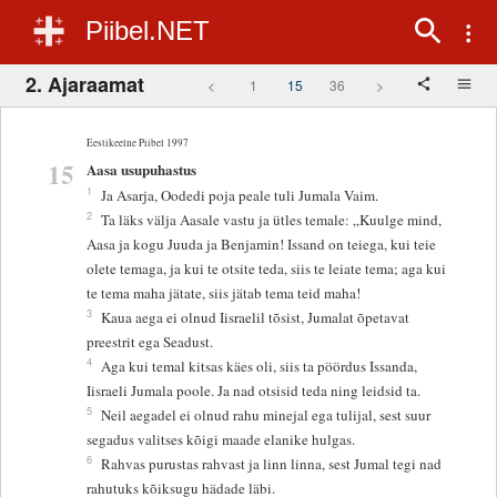
Piibel.NET
2. Ajaraamat
<
1
15
36
>
Eestikeelne Piibel 1997
15
Aasa usupuhastus
1
Ja Asarja, Oodedi poja peale tuli Jumala Vaim.
2
Ta läks välja Aasale vastu ja ütles temale: „Kuulge mind,
Aasa ja kogu Juuda ja Benjamin! Issand on teiega, kui teie
olete temaga, ja kui te otsite teda, siis te leiate tema; aga kui
te tema maha jätate, siis jätab tema teid maha!
3
Kaua aega ei olnud Iisraelil tõsist, Jumalat õpetavat
preestrit ega Seadust.
4
Aga kui temal kitsas käes oli, siis ta pöördus Issanda,
Iisraeli Jumala poole. Ja nad otsisid teda ning leidsid ta.
5
Neil aegadel ei olnud rahu minejal ega tulijal, sest suur
segadus valitses kõigi maade elanike hulgas.
6
Rahvas purustas rahvast ja linn linna, sest Jumal tegi nad
rahutuks kõiksugu hädade läbi.