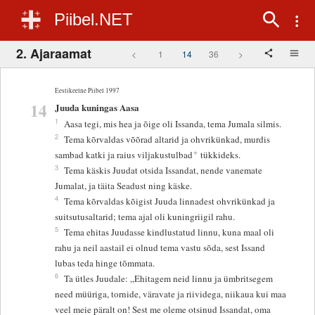
Piibel.NET
2. Ajaraamat
<
1
14
36
>
Eestikeelne Piibel 1997
14
Juuda kuningas Aasa
1
Aasa tegi, mis hea ja õige oli Issanda, tema Jumala silmis.
2
Tema kõrvaldas võõrad altarid ja ohvrikünkad, murdis
+
sambad katki ja raius viljakustulbad
tükkideks.
3
Tema käskis Juudat otsida Issandat, nende vanemate
Jumalat, ja täita Seadust ning käske.
4
Tema kõrvaldas kõigist Juuda linnadest ohvrikünkad ja
suitsutusaltarid; tema ajal oli kuningriigil rahu.
5
Tema ehitas Juudasse kindlustatud linnu, kuna maal oli
rahu ja neil aastail ei olnud tema vastu sõda, sest Issand
lubas teda hinge tõmmata.
6
Ta ütles Juudale: „Ehitagem neid linnu ja ümbritsegem
need müüriga, tornide, väravate ja riividega, niikaua kui maa
veel meie päralt on! Sest me oleme otsinud Issandat, oma