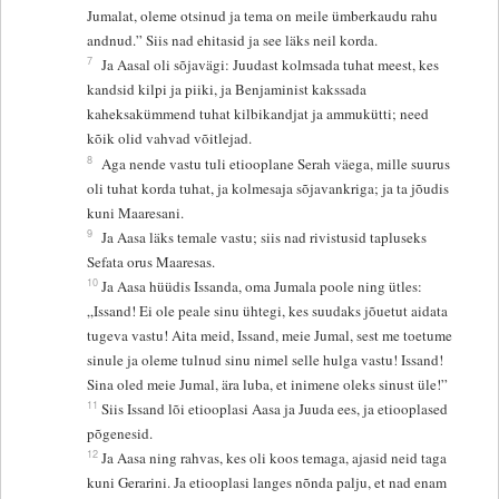
Jumalat, oleme otsinud ja tema on meile ümberkaudu rahu
andnud.” Siis nad ehitasid ja see läks neil korda.
7
Ja Aasal oli sõjavägi: Juudast kolmsada tuhat meest, kes
kandsid kilpi ja piiki, ja Benjaminist kakssada
kaheksakümmend tuhat kilbikandjat ja ammukütti; need
kõik olid vahvad võitlejad.
8
Aga nende vastu tuli etiooplane Serah väega, mille suurus
oli tuhat korda tuhat, ja kolmesaja sõjavankriga; ja ta jõudis
kuni Maaresani.
9
Ja Aasa läks temale vastu; siis nad rivistusid tapluseks
Sefata orus Maaresas.
10
Ja Aasa hüüdis Issanda, oma Jumala poole ning ütles:
„Issand! Ei ole peale sinu ühtegi, kes suudaks jõuetut aidata
tugeva vastu! Aita meid, Issand, meie Jumal, sest me toetume
sinule ja oleme tulnud sinu nimel selle hulga vastu! Issand!
Sina oled meie Jumal, ära luba, et inimene oleks sinust üle!”
11
Siis Issand lõi etiooplasi Aasa ja Juuda ees, ja etiooplased
põgenesid.
12
Ja Aasa ning rahvas, kes oli koos temaga, ajasid neid taga
kuni Gerarini. Ja etiooplasi langes nõnda palju, et nad enam