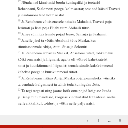
17
Nõnda nad kinnitasid Juuda kuningriiki ja toetasid
Rehabeami, Saalomoni poega, kolm aastat; sest nad käisid Taaveti
ja Saalomoni teed kolm aastat.
18
Ja Rehabeam võttis enesele naiseks Mahalati, Taaveti poja
Jerimoti ja Iisai poja Eliabi tütre Abihaili tütre.
19
Ja see sünnitas temale pojad Jeuse, Semarja ja Saahami.
20
Ja selle järel ta võttis Absalomi tütre Maaka, kes
sünnitas temale Abija, Attai, Siisa ja Selomiti.
21
Ja Rehabeam armastas Maakat, Absalomi tütart, rohkem kui
kõiki oma naisi ja liignaisi; aga ta oli võtnud kaheksateist
naist ja kuuskümmend liignaist; temale sündis kakskümmend
kaheksa poega ja kuuskümmend tütart.
22
Ja Rehabeam määras Abija, Maaka poja, peameheks, vürstiks
ta vendade hulgas, sest ta tahtis teda kuningaks tõsta.
23
Ta tegi targasti ning jaotas kõik oma pojad kõigisse Juuda
ja Benjamini maadesse, kõigisse kindlustatud linnadesse, andis
neile rikkalikult toidust ja võttis neile palju naisi.
<
1
...
9