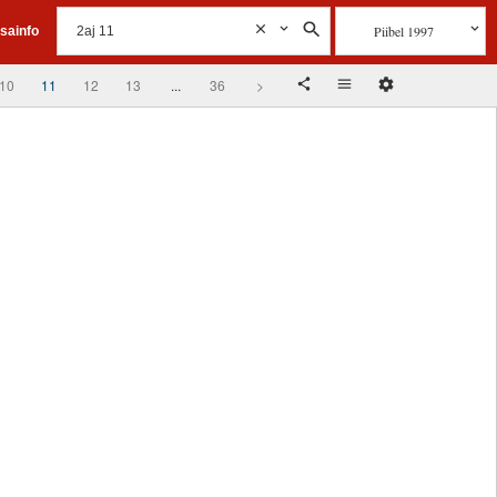
Piibel 1997
isainfo
10
11
12
13
...
36
>