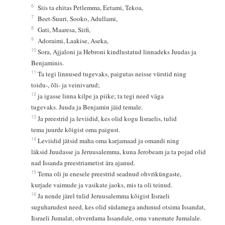
6
Siis ta ehitas Petlemma, Eetami, Tekoa,
7
Beet-Suuri, Sooko, Adullami,
8
Gati, Maaresa, Siifi,
9
Adoraimi, Laakise, Aseka,
10
Sora, Ajjaloni ja Hebroni kindlustatud linnadeks Juudas ja
Benjaminis.
11
Ta tegi linnused tugevaks, paigutas neisse vürstid ning
toidu-, õli- ja veinivarud;
12
ja igasse linna kilpe ja piike; ta tegi need väga
tugevaks. Juuda ja Benjamin jäid temale.
13
Ja preestrid ja leviidid, kes olid kogu Iisraelis, tulid
tema juurde kõigist oma paigust.
14
Leviidid jätsid maha oma karjamaad ja omandi ning
läksid Juudasse ja Jeruusalemma, kuna Jerobeam ja ta pojad olid
nad Issanda preestriametist ära ajanud.
15
Tema oli ju enesele preestrid seadnud ohvriküngaste,
kurjade vaimude ja vasikate jaoks, mis ta oli teinud.
16
Ja nende järel tulid Jeruusalemma kõigist Iisraeli
suguharudest need, kes olid südamega andunud otsima Issandat,
Iisraeli Jumalat, ohverdama Issandale, oma vanemate Jumalale.