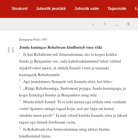
Sisukord
Juhuslik peatükk
Juhuslik salm
Tagasiside
L
<
1
...
9
Eestikeelne Piibel 1997
11
Juuda kuningas Rehabeam kindlustab oma riiki
1
Ja kui Rehabeam tuli Jeruusalemma, siis ta kogus kokku
Juuda ja Benjamini soo, sada kaheksakümmend tuhat valitud
sõjakõlvulist meest, et sõdida Iisraeli vastu ja taastada
kuningriik Rehabeamile.
2
Aga jumalamees Semajale tuli Issanda sõna, kes ütles:
3
„Räägi Rehabeamiga, Saalomoni pojaga, Juuda kuningaga, ja
kogu Iisraeliga Juudas ja Benjaminis ning ütle:
4
Nõnda ütleb Issand: Te ei tohi minna ega sõdida oma vendade
vastu! Igamees mingu tagasi koju, sest see lugu on lastud
sündida minu poolt!” Ja nad võtsid kuulda Issanda sõna ja läksid
tagasi ega läinud Jerobeami vastu.
5
Ja Rehabeam elas Jeruusalemmas ning ehitas Juudas
kindlustatud linnu.