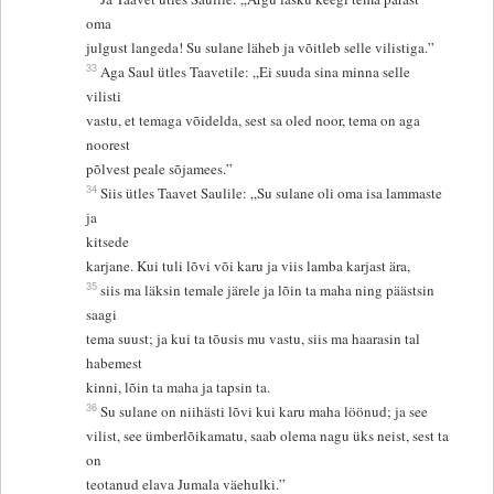
oma
julgust langeda! Su sulane läheb ja võitleb selle vilistiga.”
33
Aga Saul ütles Taavetile: „Ei suuda sina minna selle
vilisti
vastu, et temaga võidelda, sest sa oled noor, tema on aga
noorest
põlvest peale sõjamees.”
34
Siis ütles Taavet Saulile: „Su sulane oli oma isa lammaste
ja
kitsede
karjane. Kui tuli lõvi või karu ja viis lamba karjast ära,
35
siis ma läksin temale järele ja lõin ta maha ning päästsin
saagi
tema suust; ja kui ta tõusis mu vastu, siis ma haarasin tal
habemest
kinni, lõin ta maha ja tapsin ta.
36
Su sulane on niihästi lõvi kui karu maha löönud; ja see
vilist, see ümberlõikamatu, saab olema nagu üks neist, sest ta
on
teotanud elava Jumala väehulki.”