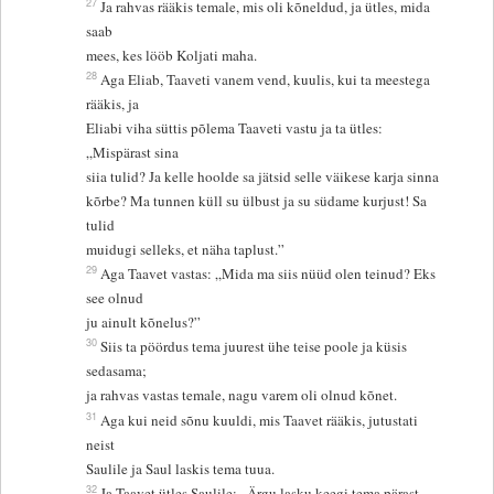
27
Ja rahvas rääkis temale, mis oli kõneldud, ja ütles, mida
saab
mees, kes lööb Koljati maha.
28
Aga Eliab, Taaveti vanem vend, kuulis, kui ta meestega
rääkis, ja
Eliabi viha süttis põlema Taaveti vastu ja ta ütles:
„Mispärast sina
siia tulid? Ja kelle hoolde sa jätsid selle väikese karja sinna
kõrbe? Ma tunnen küll su ülbust ja su südame kurjust! Sa
tulid
muidugi selleks, et näha taplust.”
29
Aga Taavet vastas: „Mida ma siis nüüd olen teinud? Eks
see olnud
ju ainult kõnelus?”
30
Siis ta pöördus tema juurest ühe teise poole ja küsis
sedasama;
ja rahvas vastas temale, nagu varem oli olnud kõnet.
31
Aga kui neid sõnu kuuldi, mis Taavet rääkis, jutustati
neist
Saulile ja Saul laskis tema tuua.
32
Ja Taavet ütles Saulile: „Ärgu lasku keegi tema pärast