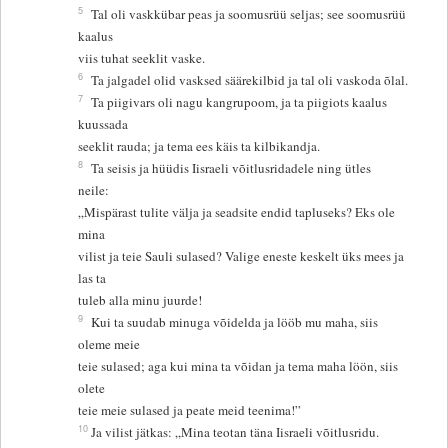
5
Tal oli vaskkübar peas ja soomusrüü seljas; see soomusrüü
kaalus
viis tuhat seeklit vaske.
6
Ta jalgadel olid vasksed säärekilbid ja tal oli vaskoda õlal.
7
Ta piigivars oli nagu kangrupoom, ja ta piigiots kaalus
kuussada
seeklit rauda; ja tema ees käis ta kilbikandja.
8
Ta seisis ja hüüdis Iisraeli võitlusridadele ning ütles
neile:
„Mispärast tulite välja ja seadsite endid tapluseks? Eks ole
mina
vilist ja teie Sauli sulased? Valige eneste keskelt üks mees ja
las ta
tuleb alla minu juurde!
9
Kui ta suudab minuga võidelda ja lööb mu maha, siis
oleme meie
teie sulased; aga kui mina ta võidan ja tema maha löön, siis
olete
teie meie sulased ja peate meid teenima!”
10
Ja vilist jätkas: „Mina teotan täna Iisraeli võitlusridu.