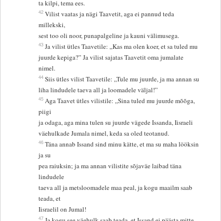
ta kilpi, tema ees.
42
Vilist vaatas ja nägi Taavetit, aga ei pannud teda
millekski,
sest too oli noor, punapalgeline ja kauni välimusega.
43
Ja vilist ütles Taavetile: „Kas ma olen koer, et sa tuled mu
juurde kepiga?” Ja vilist sajatas Taavetit oma jumalate
nimel.
44
Siis ütles vilist Taavetile: „Tule mu juurde, ja ma annan su
liha lindudele taeva all ja loomadele väljal!”
45
Aga Taavet ütles vilistile: „Sina tuled mu juurde mõõga,
piigi
ja odaga, aga mina tulen su juurde vägede Issanda, Iisraeli
väehulkade Jumala nimel, keda sa oled teotanud.
46
Täna annab Issand sind minu kätte, et ma su maha lööksin
ja su
pea raiuksin; ja ma annan vilistite sõjaväe laibad täna
lindudele
taeva all ja metsloomadele maa peal, ja kogu maailm saab
teada, et
Iisraelil on Jumal!
47
Ja kogu see väehulk saab teada, et Issand ei päästa mitte