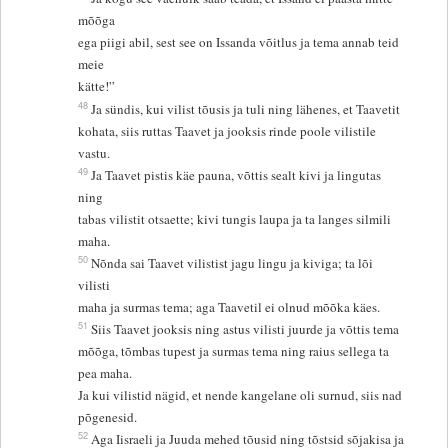
mõõga
ega piigi abil, sest see on Issanda võitlus ja tema annab teid
meie
kätte!”
48
Ja sündis, kui vilist tõusis ja tuli ning lähenes, et Taavetit
kohata, siis ruttas Taavet ja jooksis rinde poole vilistile
vastu.
49
Ja Taavet pistis käe pauna, võttis sealt kivi ja lingutas
ning
tabas vilistit otsaette; kivi tungis laupa ja ta langes silmili
maha.
50
Nõnda sai Taavet vilistist jagu lingu ja kiviga; ta lõi
vilisti
maha ja surmas tema; aga Taavetil ei olnud mõõka käes.
51
Siis Taavet jooksis ning astus vilisti juurde ja võttis tema
mõõga, tõmbas tupest ja surmas tema ning raius sellega ta
pea maha.
Ja kui vilistid nägid, et nende kangelane oli surnud, siis nad
põgenesid.
52
Aga Iisraeli ja Juuda mehed tõusid ning tõstsid sõjakisa ja