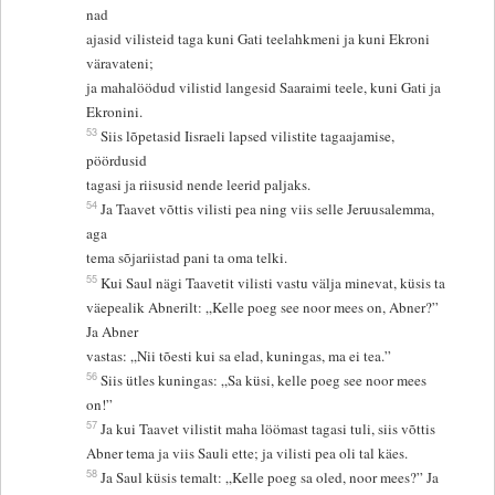
nad
ajasid vilisteid taga kuni Gati teelahkmeni ja kuni Ekroni
väravateni;
ja mahalöödud vilistid langesid Saaraimi teele, kuni Gati ja
Ekronini.
53
Siis lõpetasid Iisraeli lapsed vilistite tagaajamise,
pöördusid
tagasi ja riisusid nende leerid paljaks.
54
Ja Taavet võttis vilisti pea ning viis selle Jeruusalemma,
aga
tema sõjariistad pani ta oma telki.
55
Kui Saul nägi Taavetit vilisti vastu välja minevat, küsis ta
väepealik Abnerilt: „Kelle poeg see noor mees on, Abner?”
Ja Abner
vastas: „Nii tõesti kui sa elad, kuningas, ma ei tea.”
56
Siis ütles kuningas: „Sa küsi, kelle poeg see noor mees
on!”
57
Ja kui Taavet vilistit maha löömast tagasi tuli, siis võttis
Abner tema ja viis Sauli ette; ja vilisti pea oli tal käes.
58
Ja Saul küsis temalt: „Kelle poeg sa oled, noor mees?” Ja