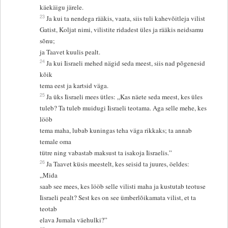
käekäigu järele.
23
Ja kui ta nendega rääkis, vaata, siis tuli kahevõitleja vilist
Gatist, Koljat nimi, vilistite ridadest üles ja rääkis neidsamu
sõnu;
ja Taavet kuulis pealt.
24
Ja kui Iisraeli mehed nägid seda meest, siis nad põgenesid
kõik
tema eest ja kartsid väga.
25
Ja üks Iisraeli mees ütles: „Kas näete seda meest, kes üles
tuleb? Ta tuleb muidugi Iisraeli teotama. Aga selle mehe, kes
lööb
tema maha, lubab kuningas teha väga rikkaks; ta annab
temale oma
tütre ning vabastab maksust ta isakoja Iisraelis.”
26
Ja Taavet küsis meestelt, kes seisid ta juures, öeldes:
„Mida
saab see mees, kes lööb selle vilisti maha ja kustutab teotuse
Iisraeli pealt? Sest kes on see ümberlõikamata vilist, et ta
teotab
elava Jumala väehulki?”