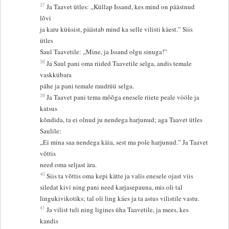
37
Ja Taavet ütles: „Küllap Issand, kes mind on päästnud
lõvi
ja karu küüsist, päästab mind ka selle vilisti käest.” Siis
ütles
Saul Taavetile: „Mine, ja Issand olgu sinuga!”
38
Ja Saul pani oma riided Taavetile selga, andis temale
vaskkübara
pähe ja pani temale raudrüü selga.
39
Ja Taavet pani tema mõõga enesele riiete peale vööle ja
katsus
kõndida, ta ei olnud ju nendega harjunud; aga Taavet ütles
Saulile:
„Ei mina saa nendega käia, sest ma pole harjunud.” Ja Taavet
võttis
need oma seljast ära.
40
Siis ta võttis oma kepi kätte ja valis enesele ojast viis
siledat kivi ning pani need karjasepauna, mis oli tal
lingukivikotiks; tal oli ling käes ja ta astus vilistile vastu.
41
Ja vilist tuli ning ligines üha Taavetile, ja mees, kes
kandis