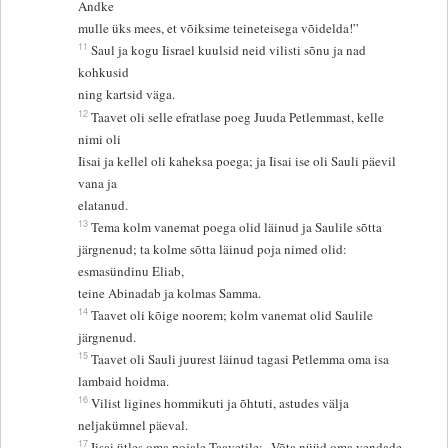
Andke
mulle üks mees, et võiksime teineteisega võidelda!”
11
Saul ja kogu Iisrael kuulsid neid vilisti sõnu ja nad
kohkusid
ning kartsid väga.
12
Taavet oli selle efratlase poeg Juuda Petlemmast, kelle
nimi oli
Iisai ja kellel oli kaheksa poega; ja Iisai ise oli Sauli päevil
vana ja
elatanud.
13
Tema kolm vanemat poega olid läinud ja Saulile sõtta
järgnenud; ta kolme sõtta läinud poja nimed olid:
esmasündinu Eliab,
teine Abinadab ja kolmas Samma.
14
Taavet oli kõige noorem; kolm vanemat olid Saulile
järgnenud.
15
Taavet oli Sauli juurest läinud tagasi Petlemma oma isa
lambaid hoidma.
16
Vilist ligines hommikuti ja õhtuti, astudes välja
neljakümnel päeval.
17
Iisai ütles oma pojale Taavetile: „Võta nüüd oma vendade