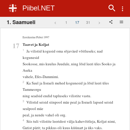
Piibel.NET
1. Saamueli
<
1
17
31
>
Eestikeelne Piibel 1997
17
Taavet ja Koljat
1
Ja vilistid kogusid oma sõjaväed võitluseks; nad
kogunesid
Sookosse, mis kuulus Juudale, ning lõid leeri üles Sooko ja
Aseka
vahele, Efes-Dammimi.
2
Ka Saul ja Iisraeli mehed kogunesid ja lõid leeri üles
Tammeorgu
ning seadsid endid tapluseks vilistite vastu.
3
Vilistid seisid siinpool mäe peal ja Iisraeli lapsed seisid
sealpool mäe
peal, ja nende vahel oli org.
4
Siis tuli vilistite leeridest välja kahevõitleja, Koljat nimi,
Gatist pärit; ta pikkus oli kuus küünart ja üks vaks.