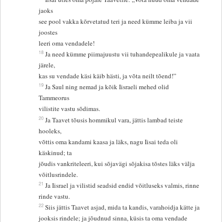
jaoks
see pool vakka kõrvetatud teri ja need kümme leiba ja vii
joostes
leeri oma vendadele!
18
Ja need kümme piimajuustu vii tuhandepealikule ja vaata
järele,
kas su vendade käsi käib hästi, ja võta neilt tõend!”
19
Ja Saul ning nemad ja kõik Iisraeli mehed olid
Tammeorus
vilistite vastu sõdimas.
20
Ja Taavet tõusis hommikul vara, jättis lambad teiste
hooleks,
võttis oma kandami kaasa ja läks, nagu Iisai teda oli
käskinud; ta
jõudis vankriteleeri, kui sõjavägi sõjakisa tõstes läks välja
võitlusrindele.
21
Ja Iisrael ja vilistid seadsid endid võitluseks valmis, rinne
rinde vastu.
22
Siis jättis Taavet asjad, mida ta kandis, varahoidja kätte ja
jooksis rindele; ja jõudnud sinna, küsis ta oma vendade