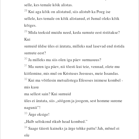
selle, kes temale kõik alistas.
28
Kui aga kõik on alistatud, siis alistub ka Poeg ise
sellele, kes temale on kõik alistanud, et Jumal oleks kõik
kõiges.
29
Mida teeksid muidu need, keda surnute eest ristitakse?
Kui
surnuid üldse üles ei äratata, milleks nad lasevad end ristida
surnute eest?
30
Ja milleks ma siis olen iga päev surmasuus?
31
Ma suren iga päev, nii tõesti kui teie, vennad, olete mu
kiitlemine, mis mul on Kristuses Jeesuses, meie Issandas.
32
Kui ma võitlesin metsalistega Efesoses inimese kombel -
mis kasu
ma sellest sain? Kui surnuid
üles ei äratata, siis „söögem ja joogem, sest homme sureme
nagunii”!
33
Ärge eksige!
„Halb seltskond rikub head kombed.”
34
Saage täiesti kaineks ja ärge tehke pattu! Jah, mõnel ei
ole