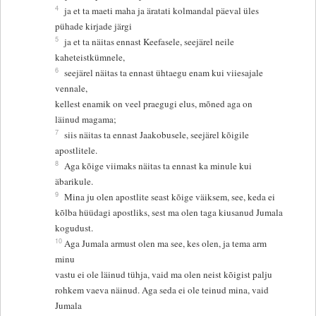
4
ja et ta maeti maha ja äratati kolmandal päeval üles
pühade kirjade järgi
5
ja et ta näitas ennast Keefasele, seejärel neile
kaheteistkümnele,
6
seejärel näitas ta ennast ühtaegu enam kui viiesajale
vennale,
kellest enamik on veel praegugi elus, mõned aga on
läinud magama;
7
siis näitas ta ennast Jaakobusele, seejärel kõigile
apostlitele.
8
Aga kõige viimaks näitas ta ennast ka minule kui
äbarikule.
9
Mina ju olen apostlite seast kõige väiksem, see, keda ei
kõlba hüüdagi apostliks, sest ma olen taga kiusanud Jumala
kogudust.
10
Aga Jumala armust olen ma see, kes olen, ja tema arm
minu
vastu ei ole läinud tühja, vaid ma olen neist kõigist palju
rohkem vaeva näinud. Aga seda ei ole teinud mina, vaid
Jumala