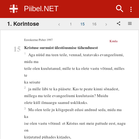
Piibel.NET
1. Korintose
<
1
15
16
>
Eestikeelne Piibel 1997
Kuula
15
Kristuse surnuist ülestõusmise tähendusest
1
Aga nüüd ma teen teile, vennad, teatavaks evangeeliumi,
mida ma
teile olen kuulutanud, mille te ka olete vastu võtnud, milles
te
ka seisate
2
ja mille läbi te ka pääsete. Kas te peate kinni sõnadest,
millega ma teile evangeeliumi kuulutasin? Muidu
olete küll ilmaaegu saanud usklikuks.
3
Ma olen teile ju kõigepealt edasi andnud seda, mida ma
ka
ise olen vastu võtnud: et Kristus suri meie pattude eest, nagu
on
kirjutatud pühades kirjades,