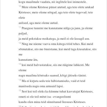
kogu maailmale vaadata, nii inglitele kui inimestele.
10
Meie oleme Kristuse pärast arutud, aga teie olete arukad
Kristuses; meie oleme nõrgad, aga teie olete tugevad; teie
olete
aulised, aga meie oleme autud.
11
Praeguse tunnini me kannatame nälga ja janu, ja oleme
paljad,
ja meid pekstakse rusikatega, ja meil ei ole kusagil asu.
12
Ning me näeme vaeva oma kätega tööd tehes. Kui meid
sõimatakse, siis me õnnistame, kui meid taga kiusatakse, siis
me
kannatame ära,
13
kui meid halvustatakse, siis me räägime lahkesti. Me
oleme
nagu maailma kõntsaks saanud, kõigi jätiseks tänini.
14
Ma ei kirjuta seda teie häbistamiseks, vaid et teid
manitseda nagu oma armsaid lapsi.
15
Sest kui teil oleks ka kümme tuhat kasvatajat Kristuses,
ometi ei ole teil mitut isa - evangeeliumi
kaudu olen mina teid sünnitanud Jeesuses Kristuses.
16