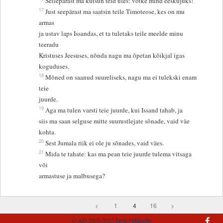
Sellepärast ma kutsun teid üles: võtke mind eeskujuks!
17
Just seepärast ma saatsin teile Timoteose, kes on mu
armas
ja ustav laps Issandas, et ta tuletaks teile meelde minu
teeradu
Kristuses Jeesuses, nõnda nagu ma õpetan kõikjal igas
koguduses.
18
Mõned on saanud suureliseks, nagu ma ei tulekski enam
teie
juurde.
19
Aga ma tulen varsti teie juurde, kui Issand tahab, ja
siis ma saan selguse mitte suurustlejate sõnade, vaid väe
kohta.
20
Sest Jumala riik ei ole ju sõnades, vaid väes.
21
Mida te tahate: kas ma pean teie juurde tulema vitsaga
või
armastuse ja malbusega?
<
1
4
16
>
© AD 2005-2022
Eesti Piibliselts