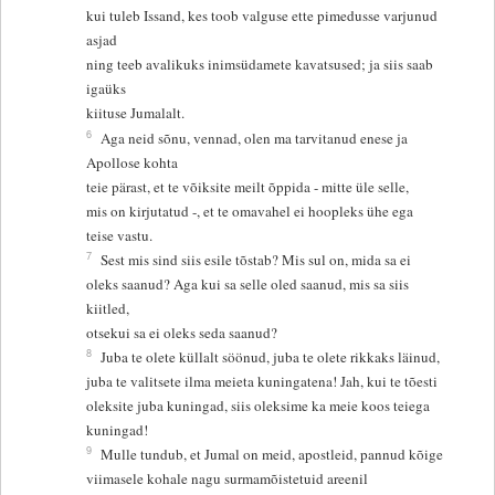
kui tuleb Issand, kes toob valguse ette pimedusse varjunud
asjad
ning teeb avalikuks inimsüdamete kavatsused; ja siis saab
igaüks
kiituse Jumalalt.
6
Aga neid sõnu, vennad, olen ma tarvitanud enese ja
Apollose kohta
teie pärast, et te võiksite meilt õppida - mitte üle selle,
mis on kirjutatud -, et te omavahel ei hoopleks ühe ega
teise vastu.
7
Sest mis sind siis esile tõstab? Mis sul on, mida sa ei
oleks saanud? Aga kui sa selle oled saanud, mis sa siis
kiitled,
otsekui sa ei oleks seda saanud?
8
Juba te olete küllalt söönud, juba te olete rikkaks läinud,
juba te valitsete ilma meieta kuningatena! Jah, kui te tõesti
oleksite juba kuningad, siis oleksime ka meie koos teiega
kuningad!
9
Mulle tundub, et Jumal on meid, apostleid, pannud kõige
viimasele kohale nagu surmamõistetuid areenil