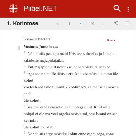
Piibel.NET
1. Korintose
<
1
4
16
>
Eestikeelne Piibel 1997
Kuula
4
Vastutus Jumala ees
1
Nõnda siis peetagu meid Kristuse sulaseiks ja Jumala
saladuste majapidajaiks.
2
Ent majapidajailt nõutakse, et nad oleksid ustavad.
3
Aga see on mulle tähtsusetu, kui teie mõistate minu üle
kohut
või teeb seda mõni inimlik kohtupäev, ka ma ise ei mõista
enda
üle kohut,
4
sest ma ei tea enesel olevat ühtegi süüd. Kuid selle
põhjal ei ole ma veel õigeks mõistetud, sest Issand on see,
kes minu
üle kohut mõistab.
5
Nõnda siis ärge mõistke kohut enne õiget aega, enne