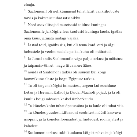
eluaja.
6
Saalomonil oli nelikümmend tuhat latrit vankrihobuste
tarvis ja kaksteist tuhat ratsanikku.
7
Need asevalitsejad muretsesid toidust kuningas
Saalomonile ja kõigile, kes kuulusid kuninga lauda, igaüks
oma kuus, jätmata midagi vajaka.
8
Ja nad tõid, igaüks siis, kui oli tema kord, otri ja õlgi
hobustele ja veoloomadele paika, kuhu oli määratud.
9
Ja Jumal andis Saalomonile väga palju tarkust ja mõistust
ja taipamisvõimet - nagu liiva mere ääres,
10
nõnda et Saalomoni tarkus oli suurem kui kõigi
hommikumaalaste ja kogu Egiptuse tarkus.
11
Ta oli targem kõigist inimestest, targem kui esrahlane
Eetan ja Heeman, Kalkol ja Darda, Maaholi pojad; ja ta oli
kuulus kõigi rahvaste keskel ümberkaudu.
12
Ta kõneles kolm tuhat õpetussõna ja ta laule oli tuhat viis.
13
Ta kõneles puudest, Liibanoni seedritest müüril kasvava
iisopini; ja ta kõneles loomadest ja lindudest, roomajatest ja
kaladest.
14
Saalomoni tarkust tuldi kuulama kõigist rahvaist ja kõigi