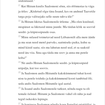
siidonlased.”
21
Kui Hiiram kuulis Saalomoni sõnu, siis rõõmustas ta väga
ja ütles: „Kiidetud olgu täna Issand, kes on andnud Taavetile
targa poja valitsejaks selle suure rahva üle!”
22
Ja Hiiram läkitas Saalomonile ütlema: „Ma olen kuulnud,
mispärast sa läkitasid minu juurde. Ma täidan kõik su soovid
seedri- ja küpressipuude osas.
23
Minu sulased toimetavad need Liibanonilt alla mere äärde
ja ma sean need merel parveks, saatmiseks paika, kuhu sa
mind käsid saata; siis ma lahutan need seal, et sa saaksid
need ära viia. Sina aga täida mu soov ja anna mu perele
leiba!”
24
Nii andis Hiiram Saalomonile seedri- ja küpressipuid
niipalju, kui too soovis.
25
Ja Saalomon andis Hiiramile kakskümmend tuhat koori
nisu ta perele toiduks ja kakskümmend koori tambitud õli;
seda andis Saalomon Hiiramile igal aastal.
26
Ja Issand andis Saalomonile tarkust, nõnda nagu ta oli
temale öelnud. Hiirami ja Saalomoni vahel oli rahu ja nad
tegid isekeskis lepingu.
27
Ja kuningas Saalomon nõudis kogu Iisraelist orjatöölisi, ja