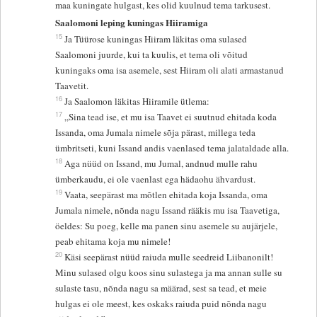
maa kuningate hulgast, kes olid kuulnud tema tarkusest.
Saalomoni leping kuningas Hiiramiga
15
Ja Tüürose kuningas Hiiram läkitas oma sulased
Saalomoni juurde, kui ta kuulis, et tema oli võitud
kuningaks oma isa asemele, sest Hiiram oli alati armastanud
Taavetit.
16
Ja Saalomon läkitas Hiiramile ütlema:
17
„Sina tead ise, et mu isa Taavet ei suutnud ehitada koda
Issanda, oma Jumala nimele sõja pärast, millega teda
ümbritseti, kuni Issand andis vaenlased tema jalataldade alla.
18
Aga nüüd on Issand, mu Jumal, andnud mulle rahu
ümberkaudu, ei ole vaenlast ega hädaohu ähvardust.
19
Vaata, seepärast ma mõtlen ehitada koja Issanda, oma
Jumala nimele, nõnda nagu Issand rääkis mu isa Taavetiga,
öeldes: Su poeg, kelle ma panen sinu asemele su aujärjele,
peab ehitama koja mu nimele!
20
Käsi seepärast nüüd raiuda mulle seedreid Liibanonilt!
Minu sulased olgu koos sinu sulastega ja ma annan sulle su
sulaste tasu, nõnda nagu sa määrad, sest sa tead, et meie
hulgas ei ole meest, kes oskaks raiuda puid nõnda nagu