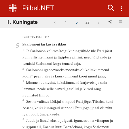
Piibel.NET
1. Kuningate
<
1
5
22
>
Eestikeelne Piibel 1997
5
Saalomoni tarkus ja rikkus
1
Ja Saalomon valitses kõigi kuningriikide üle Frati jõest
kuni vilistite maani ja Egiptuse piirini; need tõid ande ja
teenisid Saalomoni kogu tema eluaja.
2
Saalomoni igapäevaseks moonaks oli kolmkümmend
+
koori
peent jahu ja kuuskümmend koori muud jahu;
3
kümme nuumveist, kakskümmend karjaveist ja sada
lammast; peale selle hirved, gasellid ja kitsed ning
nuumatud linnud.
4
Sest ta valitses kõikjal siinpool Frati jõge, Tifsahst kuni
Assani, kõiki kuningaid siinpool Frati jõge; ja tal oli rahu
igalt poolt ümberkaudu.
5
Juuda ja Iisrael elasid julgesti, igamees oma viinapuu ja
viigipuu all, Daanist kuni Beer-Sebani, kogu Saalomoni