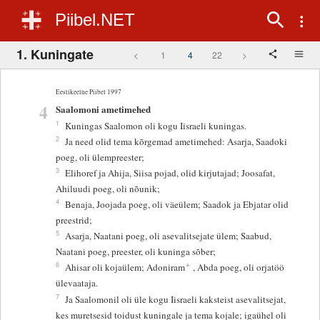
Piibel.NET
1. Kuningate
<
1
4
22
>
Eestikeelne Piibel 1997
4
Saalomoni ametimehed
1
Kuningas Saalomon oli kogu Iisraeli kuningas.
2
Ja need olid tema kõrgemad ametimehed: Asarja, Saadoki
poeg, oli ülempreester;
3
Elihoref ja Ahija, Siisa pojad, olid kirjutajad; Joosafat,
Ahiluudi poeg, oli nõunik;
4
Benaja, Joojada poeg, oli väeülem; Saadok ja Ebjatar olid
preestrid;
5
Asarja, Naatani poeg, oli asevalitsejate ülem; Saabud,
Naatani poeg, preester, oli kuninga sõber;
+
6
Ahisar oli kojaülem; Adoniram
, Abda poeg, oli orjatöö
ülevaataja.
7
Ja Saalomonil oli üle kogu Iisraeli kaksteist asevalitsejat,
kes muretsesid toidust kuningale ja tema kojale; igaühel oli