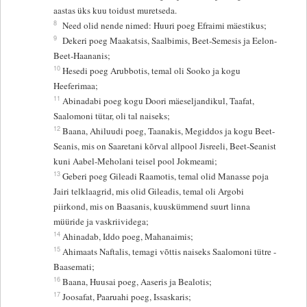
aastas üks kuu toidust muretseda.
8
Need olid nende nimed: Huuri poeg Efraimi mäestikus;
9
Dekeri poeg Maakatsis, Saalbimis, Beet-Semesis ja Eelon-
Beet-Haananis;
10
Hesedi poeg Arubbotis, temal oli Sooko ja kogu
Heeferimaa;
11
Abinadabi poeg kogu Doori mäeseljandikul, Taafat,
Saalomoni tütar, oli tal naiseks;
12
Baana, Ahiluudi poeg, Taanakis, Megiddos ja kogu Beet-
Seanis, mis on Saaretani kõrval allpool Jisreeli, Beet-Seanist
kuni Aabel-Meholani teisel pool Jokmeami;
13
Geberi poeg Gileadi Raamotis, temal olid Manasse poja
Jairi telklaagrid, mis olid Gileadis, temal oli Argobi
piirkond, mis on Baasanis, kuuskümmend suurt linna
müüride ja vaskriividega;
14
Ahinadab, Iddo poeg, Mahanaimis;
15
Ahimaats Naftalis, temagi võttis naiseks Saalomoni tütre -
Baasemati;
16
Baana, Huusai poeg, Aaseris ja Bealotis;
17
Joosafat, Paaruahi poeg, Issaskaris;