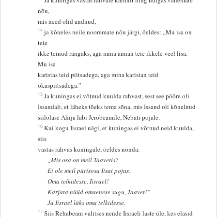
Ja kuningas vastas rahvale karmilt ning hülgas vanemate
nõu,
mis need olid andnud,
14
ja kõneles neile nooremate nõu järgi, öeldes: „Mu isa on
teie
ikke teinud rängaks, aga mina annan teie ikkele veel lisa.
Mu isa
karistas teid piitsadega, aga mina karistan teid
okaspiitsadega.”
15
Ja kuningas ei võtnud kuulda rahvast, sest see pööre oli
Issandalt, et läheks tõeks tema sõna, mis Issand oli kõnelnud
siilolase Ahija läbi Jerobeamile, Nebati pojale.
16
Kui kogu Iisrael nägi, et kuningas ei võtnud neid kuulda,
siis
vastas rahvas kuningale, öeldes nõnda:
„Mis osa on meil Taavetis?
Ei ole meil pärisosa Iisai pojas.
Oma telkidesse, Iisrael!
Karjata nüüd omaenese sugu, Taavet!”
Ja Iisrael läks oma telkidesse.
17
Siis Rehabeam valitses nende Iisraeli laste üle, kes elasid