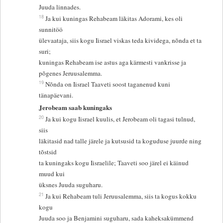
Juuda linnades.
18
Ja kui kuningas Rehabeam läkitas Adorami, kes oli
sunnitöö
ülevaataja, siis kogu Iisrael viskas teda kividega, nõnda et ta
suri;
kuningas Rehabeam ise astus aga kärmesti vankrisse ja
põgenes Jeruusalemma.
19
Nõnda on Iisrael Taaveti soost taganenud kuni
tänapäevani.
Jerobeam saab kuningaks
20
Ja kui kogu Iisrael kuulis, et Jerobeam oli tagasi tulnud,
siis
läkitasid nad talle järele ja kutsusid ta koguduse juurde ning
tõstsid
ta kuningaks kogu Iisraelile; Taaveti soo järel ei käinud
muud kui
üksnes Juuda suguharu.
21
Ja kui Rehabeam tuli Jeruusalemma, siis ta kogus kokku
kogu
Juuda soo ja Benjamini suguharu, sada kaheksakümmend