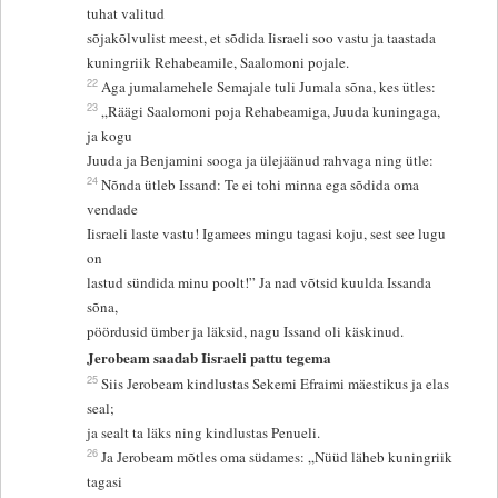
tuhat valitud
sõjakõlvulist meest, et sõdida Iisraeli soo vastu ja taastada
kuningriik Rehabeamile, Saalomoni pojale.
22
Aga jumalamehele Semajale tuli Jumala sõna, kes ütles:
23
„Räägi Saalomoni poja Rehabeamiga, Juuda kuningaga,
ja kogu
Juuda ja Benjamini sooga ja ülejäänud rahvaga ning ütle:
24
Nõnda ütleb Issand: Te ei tohi minna ega sõdida oma
vendade
Iisraeli laste vastu! Igamees mingu tagasi koju, sest see lugu
on
lastud sündida minu poolt!” Ja nad võtsid kuulda Issanda
sõna,
pöördusid ümber ja läksid, nagu Issand oli käskinud.
Jerobeam saadab Iisraeli pattu tegema
25
Siis Jerobeam kindlustas Sekemi Efraimi mäestikus ja elas
seal;
ja sealt ta läks ning kindlustas Penueli.
26
Ja Jerobeam mõtles oma südames: „Nüüd läheb kuningriik
tagasi