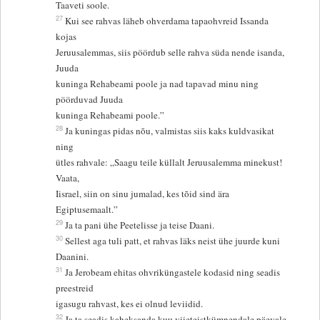
Taaveti soole.
27
Kui see rahvas läheb ohverdama tapaohvreid Issanda
kojas
Jeruusalemmas, siis pöördub selle rahva süda nende isanda,
Juuda
kuninga Rehabeami poole ja nad tapavad minu ning
pöörduvad Juuda
kuninga Rehabeami poole.”
28
Ja kuningas pidas nõu, valmistas siis kaks kuldvasikat
ning
ütles rahvale: „Saagu teile küllalt Jeruusalemma minekust!
Vaata,
Iisrael, siin on sinu jumalad, kes tõid sind ära
Egiptusemaalt.”
29
Ja ta pani ühe Peetelisse ja teise Daani.
30
Sellest aga tuli patt, et rahvas läks neist ühe juurde kuni
Daanini.
31
Ja Jerobeam ehitas ohvriküngastele kodasid ning seadis
preestreid
igasugu rahvast, kes ei olnud leviidid.
32
Ja ta seadis kaheksanda kuu viieteistkümnendale päevale