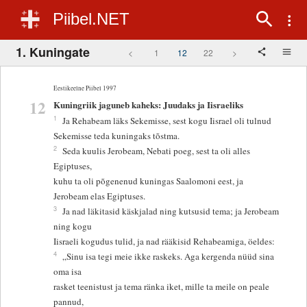
Piibel.NET
1. Kuningate
<
1
12
22
>
Eestikeelne Piibel 1997
12
Kuningriik jaguneb kaheks: Juudaks ja Iisraeliks
1
Ja Rehabeam läks Sekemisse, sest kogu Iisrael oli tulnud
Sekemisse teda kuningaks tõstma.
2
Seda kuulis Jerobeam, Nebati poeg, sest ta oli alles
Egiptuses,
kuhu ta oli põgenenud kuningas Saalomoni eest, ja
Jerobeam elas Egiptuses.
3
Ja nad läkitasid käskjalad ning kutsusid tema; ja Jerobeam
ning kogu
Iisraeli kogudus tulid, ja nad rääkisid Rehabeamiga, öeldes:
4
„Sinu isa tegi meie ikke raskeks. Aga kergenda nüüd sina
oma isa
rasket teenistust ja tema ränka iket, mille ta meile on peale
pannud,