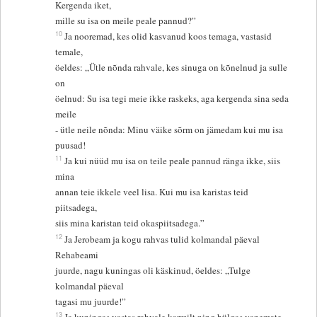
Kergenda iket,
mille su isa on meile peale pannud?”
10
Ja nooremad, kes olid kasvanud koos temaga, vastasid
temale,
öeldes: „Ütle nõnda rahvale, kes sinuga on kõnelnud ja sulle
on
öelnud: Su isa tegi meie ikke raskeks, aga kergenda sina seda
meile
- ütle neile nõnda: Minu väike sõrm on jämedam kui mu isa
puusad!
11
Ja kui nüüd mu isa on teile peale pannud ränga ikke, siis
mina
annan teie ikkele veel lisa. Kui mu isa karistas teid
piitsadega,
siis mina karistan teid okaspiitsadega.”
12
Ja Jerobeam ja kogu rahvas tulid kolmandal päeval
Rehabeami
juurde, nagu kuningas oli käskinud, öeldes: „Tulge
kolmandal päeval
tagasi mu juurde!”
13