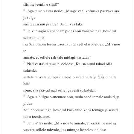
siis me teenime sind!”
5
Aga tema vastas neile: „Minge veel kolmeks päevaks ära
ja tulge
siis tagasi mu juurde!” Ja rahvas läks.
6
Ja kuningas Rehabeam pidas nõu vanematega, kes olid
seisnud tema
isa Saalomoni teenistuses, kui ta veel elas, öeldes: „Mis nõu
te
annate, et sellele rahvale midagi vastata?”
7
Nad vastasid temale, öeldes: „Kui sa nüüd tahad olla
sulaseks
sellele rahvale ja teenida neid, vastad neile ja räägid neile
häid
sõnu, siis jäävad nad sulle igavesti sulasteks.”
8
Aga ta hülgas vanemate nõu, mida need temale andsid, ja
pidas
nõu noorematega, kes olid kasvanud koos temaga ja seisid
tema teenistuses.
9
Ja ta ütles neile: „Mis nõu te annate, et saaksime midagi
vastata sellele rahvale, kes minuga kõneles, öeldes: