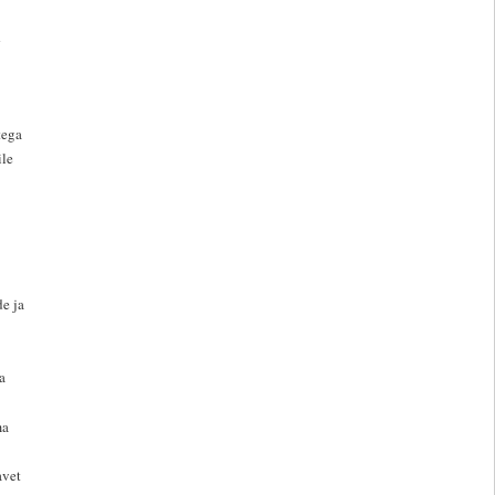
d
tega
ile
e ja
a
ma
avet