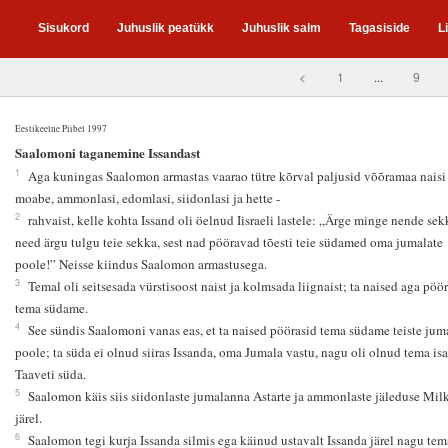
Sisukord
Juhuslik peatükk
Juhuslik salm
Tagasiside
L
<
1
...
9
Eestikeelne Piibel 1997
1
Saalomoni taganemine Issandast
1
Aga kuningas Saalomon armastas vaarao tütre kõrval paljusid võõramaa naisi 
moabe, ammonlasi, edomlasi, siidonlasi ja hette -
2
rahvaist, kelle kohta Issand oli öelnud Iisraeli lastele: „Ärge minge nende sek
need ärgu tulgu teie sekka, sest nad pööravad tõesti teie südamed oma jumalate
poole!” Neisse kiindus Saalomon armastusega.
3
Temal oli seitsesada vürstisoost naist ja kolmsada liignaist; ta naised aga pöö
tema südame.
4
See sündis Saalomoni vanas eas, et ta naised pöörasid tema südame teiste jum
poole; ta süda ei olnud siiras Issanda, oma Jumala vastu, nagu oli olnud tema isa
Taaveti süda.
5
Saalomon käis siis siidonlaste jumalanna Astarte ja ammonlaste jäleduse Mi
järel.
6
Saalomon tegi kurja Issanda silmis ega käinud ustavalt Issanda järel nagu tem