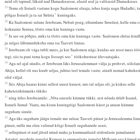
neid oli tapnud, läksid nad Damaskusesse, elasid seal ja valitsesid Damaskuses.
25
Tema oli Iisraeli vastane kogu Saalomoni eluaja, tehes kurja nagu Hadadki; ta
+
põlgas Iisraeli ja ta sai Süüria
kuningaks.
26
Ka Saalomoni sulane Jerobeam, Nebati poeg, efraimlane Seredast, kelle ema o
lesknaine Seruua, tõstis oma käe kuninga vastu.
27
Ja see on põhjus, miks ta tõstis oma käe kuninga vastu: Saalomon ehitas kind
ja sulges läbimurdekoha oma isa Taaveti linnas.
28
Jerobeam oli väga tubli mees, ja kui Saalomon nägi, kuidas see noor mees tö
+
tegi, siis ta pani tema kogu Joosepi soo
töökohustuse ülevaatajaks.
29
Aga sel ajal sündis, et Jerobeam läks Jeruusalemmast välja ja prohvet, siilolan
Ahija, kellel oli uus kuub seljas, juhtus teel temale vastu; ainult nemad kahekes
olid väljal.
30
Siis Ahija haaras kinni sellest uuest kuuest, mis tal seljas oli, ja kiskus selle
kaheteistkümneks tükiks
31
ning ütles Jerobeamile: „Võta enesele kümme tükki, sest nõnda ütleb Issand,
Iisraeli Jumal: Vaata, ma kisun kuningriigi Saalomoni käest ja annan kümme
suguharu sinule.
32
Aga üks suguharu jäägu temale mu sulase Taaveti pärast ja Jeruusalemma lin
pärast, mille ma olen valinud kõigi Iisraeli suguharude seast,
33
sellepärast et nad jätsid mind maha ja kummardasid siidonlaste jumalannat
Astartet, moabide jumalat Kemost ja ammonlaste jumalat Milkomi ega käinud 