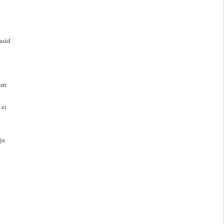
asid
ent
 ei
ja