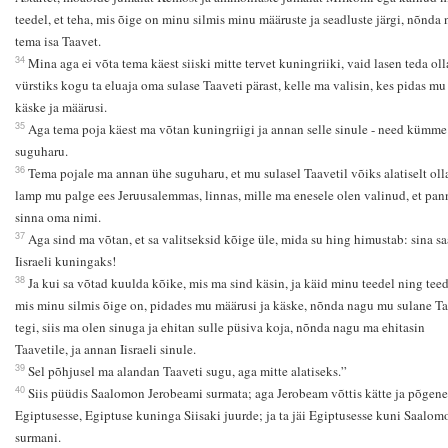
teedel, et teha, mis õige on minu silmis minu määruste ja seadluste järgi, nõnda
tema isa Taavet.
34
Mina aga ei võta tema käest siiski mitte tervet kuningriiki, vaid lasen teda oll
vürstiks kogu ta eluaja oma sulase Taaveti pärast, kelle ma valisin, kes pidas mu
käske ja määrusi.
35
Aga tema poja käest ma võtan kuningriigi ja annan selle sinule - need kümme
suguharu.
36
Tema pojale ma annan ühe suguharu, et mu sulasel Taavetil võiks alatiselt oll
lamp mu palge ees Jeruusalemmas, linnas, mille ma enesele olen valinud, et pan
sinna oma nimi.
37
Aga sind ma võtan, et sa valitseksid kõige üle, mida su hing himustab: sina s
Iisraeli kuningaks!
38
Ja kui sa võtad kuulda kõike, mis ma sind käsin, ja käid minu teedel ning teed
mis minu silmis õige on, pidades mu määrusi ja käske, nõnda nagu mu sulane T
tegi, siis ma olen sinuga ja ehitan sulle püsiva koja, nõnda nagu ma ehitasin
Taavetile, ja annan Iisraeli sinule.
39
Sel põhjusel ma alandan Taaveti sugu, aga mitte alatiseks.”
40
Siis püüdis Saalomon Jerobeami surmata; aga Jerobeam võttis kätte ja põgene
Egiptusesse, Egiptuse kuninga Siisaki juurde; ja ta jäi Egiptusesse kuni Saalom
surmani.