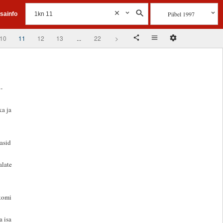
Piibel 1997
isainfo
10
11
12
13
...
22
>
-
ka ja
rasid
alate
lkomi
a isa