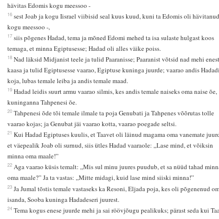
hävitas Edomis kogu meessoo -
16
sest Joab ja kogu Iisrael viibisid seal kuus kuud, kuni ta Edomis oli hävitanu
kogu meessoo -,
17
siis põgenes Hadad, tema ja mõned Edomi mehed ta isa sulaste hulgast koos
temaga, et minna Egiptusesse; Hadad oli alles väike poiss.
18
Nad läksid Midjanist teele ja tulid Paaranisse; Paaranist võtsid nad mehi enes
kaasa ja tulid Egiptusesse vaarao, Egiptuse kuninga juurde; vaarao andis Hadad
koja, lubas temale leiba ja andis temale maad.
19
Hadad leidis suurt armu vaarao silmis, kes andis temale naiseks oma naise õe,
kuninganna Tahpenesi õe.
20
Tahpenesi õde tõi temale ilmale ta poja Genubati ja Tahpenes võõrutas tolle
vaarao kojas; ja Genubat jäi vaarao kotta, vaarao poegade seltsi.
21
Kui Hadad Egiptuses kuulis, et Taavet oli läinud magama oma vanemate juurd
et väepealik Joab oli surnud, siis ütles Hadad vaaraole: „Lase mind, et võiksin
minna oma maale!”
22
Aga vaarao küsis temalt: „Mis sul minu juures puudub, et sa nüüd tahad minn
oma maale?” Ja ta vastas: „Mitte midagi, kuid lase mind siiski minna!”
23
Ja Jumal tõstis temale vastaseks ka Resoni, Eljada poja, kes oli põgenenud o
isanda, Sooba kuninga Hadadeseri juurest.
24
Tema kogus enese juurde mehi ja sai röövjõugu pealikuks; pärast seda kui Ta