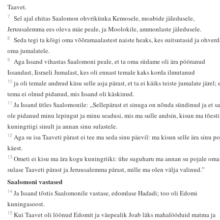
Taavet.
7
Sel ajal ehitas Saalomon ohvrikünka Kemosele, moabide jäledusele,
Jeruusalemma ees oleva mäe peale, ja Moolokile, ammonlaste jäledusele.
8
Seda tegi ta kõigi oma võõramaalastest naiste heaks, kes suitsutasid ja ohverd
oma jumalatele.
9
Aga Issand vihastas Saalomoni peale, et ta oma südame oli ära pööranud
Issandast, Iisraeli Jumalast, kes oli ennast temale kaks korda ilmutanud
10
ja oli temale andnud käsu selle asja pärast, et ta ei käiks teiste jumalate järel; 
tema ei olnud pidanud, mis Issand oli käskinud.
11
Ja Issand ütles Saalomonile: „Sellepärast et sinuga on nõnda sündinud ja et sa
ole pidanud minu lepingut ja minu seadusi, mis ma sulle andsin, kisun ma tõesti
kuningriigi sinult ja annan sinu sulastele.
12
Aga su isa Taaveti pärast ei tee ma seda sinu päevil: ma kisun selle ära sinu po
käest.
13
Ometi ei kisu ma ära kogu kuningriiki: ühe suguharu ma annan su pojale oma
sulase Taaveti pärast ja Jeruusalemma pärast, mille ma olen välja valinud.”
Saalomoni vastased
14
Ja Issand tõstis Saalomonile vastase, edomlase Hadadi; too oli Edomi
kuningasoost.
15
Kui Taavet oli löönud Edomit ja väepealik Joab läks mahalööduid matma ja