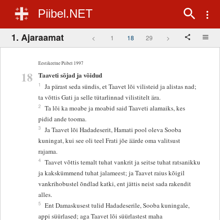
Piibel.NET
1. Ajaraamat
<
1
18
29
>
Eestikeelne Piibel 1997
18
Taaveti sõjad ja võidud
1
Ja pärast seda sündis, et Taavet lõi vilisteid ja alistas nad;
ta võttis Gati ja selle tütarlinnad vilistitelt ära.
2
Ta lõi ka moabe ja moabid said Taaveti alamaiks, kes
pidid ande tooma.
3
Ja Taavet lõi Hadadeserit, Hamati pool oleva Sooba
kuningat, kui see oli teel Frati jõe äärde oma valitsust
rajama.
4
Taavet võttis temalt tuhat vankrit ja seitse tuhat ratsanikku
ja kakskümmend tuhat jalameest; ja Taavet raius kõigil
vankrihobustel õndlad katki, ent jättis neist sada rakendit
alles.
5
Ent Damaskusest tulid Hadadeserile, Sooba kuningale,
appi süürlased; aga Taavet lõi süürlastest maha