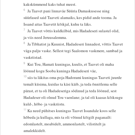
kakskümmend kaks tuhat meest.
6
Ja Taavet pani linnaväe Süüria Damaskusesse ning
süürlased said Taaveti alamaiks, kes pidid ande tooma. Ja
Issand aitas Taavetit kõikjal, kuhu ta läks.
7
Ja Taavet võttis kuldkilbid, mis Hadadeseri sulastel olid,
ja viis need Jeruusalemma.
8
Ja Tibhatist ja Kuunist, Hadadeseri linnadest, võttis Taavet
väga palju vaske. Sellest tegi Saalomon vaskmere, sambad ja
vaskriistad.
9
Kui Tou, Hamati kuningas, kuulis, et Taavet oli maha
löönud kogu Sooba kuninga Hadadeseri väe,
10
siis ta läkitas oma poja Hadorami kuningas Taaveti juurde
temalt küsima, kuidas ta käsi käib, ja teda õnnitlema selle
pärast, et ta oli Hadadeseriga sõdinud ja teda löönud, sest
Hadadeser oli olnud Tou vaenlane; ja tal oli kaasas kõiksugu
kuld-, hõbe- ja vaskriistu.
11
Ka need pühitses kuningas Taavet Issandale koos selle
hõbeda ja kullaga, mis ta oli võtnud kõigilt paganailt:
edomlastelt, moabidelt, ammonlastelt, vilistitelt ja
amalekkidelt.