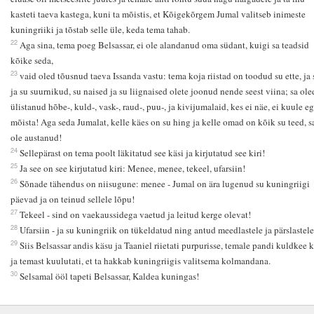
kasteti taeva kastega, kuni ta mõistis, et Kõigekõrgem Jumal valitseb inimeste
kuningriiki ja tõstab selle üle, keda tema tahab.
22
Aga sina, tema poeg Belsassar, ei ole alandanud oma südant, kuigi sa teadsid
kõike seda,
23
vaid oled tõusnud taeva Issanda vastu: tema koja riistad on toodud su ette, ja 
ja su suurnikud, su naised ja su liignaised olete joonud nende seest viina; sa ole
ülistanud hõbe-, kuld-, vask-, raud-, puu-, ja kivijumalaid, kes ei näe, ei kuule e
mõista! Aga seda Jumalat, kelle käes on su hing ja kelle omad on kõik su teed, sa
ole austanud!
24
Sellepärast on tema poolt läkitatud see käsi ja kirjutatud see kiri!
25
Ja see on see kirjutatud kiri: Menee, menee, tekeel, ufarsiin!
26
Sõnade tähendus on niisugune: menee - Jumal on ära lugenud su kuningriigi
päevad ja on teinud sellele lõpu!
27
Tekeel - sind on vaekaussidega vaetud ja leitud kerge olevat!
28
Ufarsiin - ja su kuningriik on tükeldatud ning antud meedlastele ja pärslastele
29
Siis Belsassar andis käsu ja Taaniel riietati purpurisse, temale pandi kuldkee 
ja temast kuulutati, et ta hakkab kuningriigis valitsema kolmandana.
30
Selsamal ööl tapeti Belsassar, Kaldea kuningas!