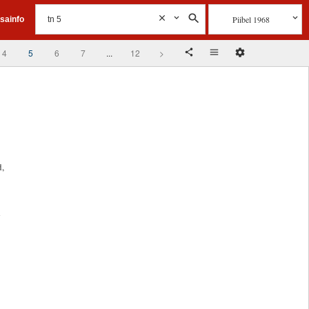
Piibel 1968
isainfo
4
5
6
7
...
12
>
,
d