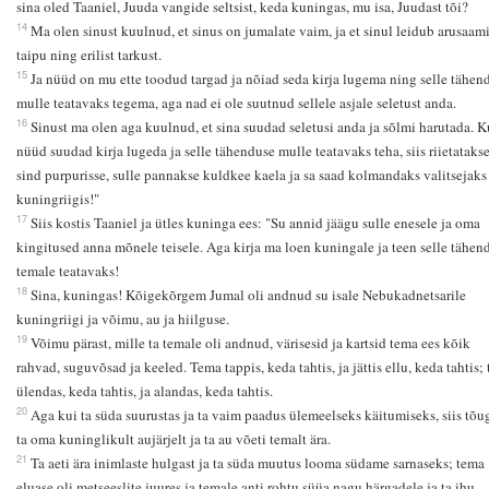
sina oled Taaniel, Juuda vangide seltsist, keda kuningas, mu isa, Juudast tõi?
14
Ma olen sinust kuulnud, et sinus on jumalate vaim, ja et sinul leidub arusaami
taipu ning erilist tarkust.
15
Ja nüüd on mu ette toodud targad ja nõiad seda kirja lugema ning selle tähen
mulle teatavaks tegema, aga nad ei ole suutnud sellele asjale seletust anda.
16
Sinust ma olen aga kuulnud, et sina suudad seletusi anda ja sõlmi harutada. K
nüüd suudad kirja lugeda ja selle tähenduse mulle teatavaks teha, siis riietataks
sind purpurisse, sulle pannakse kuldkee kaela ja sa saad kolmandaks valitsejaks
kuningriigis!"
17
Siis kostis Taaniel ja ütles kuninga ees: "Su annid jäägu sulle enesele ja oma
kingitused anna mõnele teisele. Aga kirja ma loen kuningale ja teen selle tähen
temale teatavaks!
18
Sina, kuningas! Kõigekõrgem Jumal oli andnud su isale Nebukadnetsarile
kuningriigi ja võimu, au ja hiilguse.
19
Võimu pärast, mille ta temale oli andnud, värisesid ja kartsid tema ees kõik
rahvad, suguvõsad ja keeled. Tema tappis, keda tahtis, ja jättis ellu, keda tahtis; 
ülendas, keda tahtis, ja alandas, keda tahtis.
20
Aga kui ta süda suurustas ja ta vaim paadus ülemeelseks käitumiseks, siis tõu
ta oma kuninglikult aujärjelt ja ta au võeti temalt ära.
21
Ta aeti ära inimlaste hulgast ja ta süda muutus looma südame sarnaseks; tema
eluase oli metseeslite juures ja temale anti rohtu süüa nagu härgadele ja ta ihu