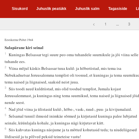
Sisukord
Juhuslik peatükk
Juhuslik salm
Tagasiside
L
<
1
...
3
Eestikeelne Piibel 1968
5
Salapärane kiri seinal
1
Kuningas Belsassar tegi suure peo oma tuhandele suurnikule ja jõi viina selle
tuhande ees.
2
Viina mõjul käskis Belsassar tuua kuld- ja hõberiistad, mis tema isa
Nebukadnetsar Jeruusalemma templist oli toonud, et kuningas ja tema suurnikud
tema naised ja liignaised, saaksid neist juua.
3
Siis toodi need kuldriistad, mis olid toodud templist, Jumala kojast
Jeruusalemmast, ja kuningas ning tema suurnikud, tema naised ja liignaised jõi
nende seest.
4
Nad jõid viina ja ülistasid kuld-, hõbe-, vask-, raud-, puu- ja kivijumalaid.
5
Selsamal tunnil ilmusid inimkäe sõrmed ja kirjutasid kuninga palee lubjatud
seinale, küünlajala kohale, ja kuningas nägi kirjutavat kätt.
6
Siis kahvatas kuninga näojume ja ta mõtted kohutasid teda; ta niudeliigesed
lõdisesid ja ta põlved peksid teineteise vastu!