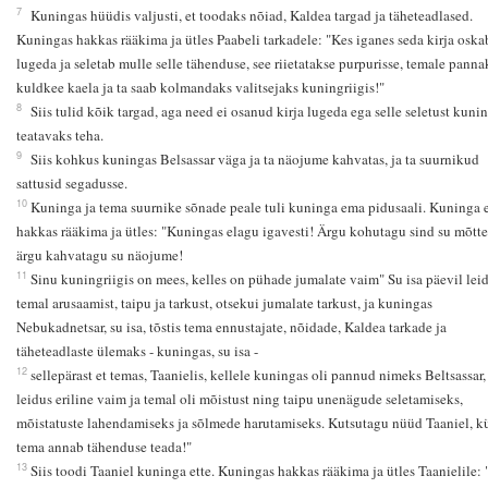
7
Kuningas hüüdis valjusti, et toodaks nõiad, Kaldea targad ja täheteadlased.
Kuningas hakkas rääkima ja ütles Paabeli tarkadele: "Kes iganes seda kirja oska
lugeda ja seletab mulle selle tähenduse, see riietatakse purpurisse, temale panna
kuldkee kaela ja ta saab kolmandaks valitsejaks kuningriigis!"
8
Siis tulid kõik targad, aga need ei osanud kirja lugeda ega selle seletust kuni
teatavaks teha.
9
Siis kohkus kuningas Belsassar väga ja ta näojume kahvatas, ja ta suurnikud
sattusid segadusse.
10
Kuninga ja tema suurnike sõnade peale tuli kuninga ema pidusaali. Kuninga
hakkas rääkima ja ütles: "Kuningas elagu igavesti! Ärgu kohutagu sind su mõtte
ärgu kahvatagu su näojume!
11
Sinu kuningriigis on mees, kelles on pühade jumalate vaim" Su isa päevil lei
temal arusaamist, taipu ja tarkust, otsekui jumalate tarkust, ja kuningas
Nebukadnetsar, su isa, tõstis tema ennustajate, nõidade, Kaldea tarkade ja
täheteadlaste ülemaks - kuningas, su isa -
12
sellepärast et temas, Taanielis, kellele kuningas oli pannud nimeks Beltsassar,
leidus eriline vaim ja temal oli mõistust ning taipu unenägude seletamiseks,
mõistatuste lahendamiseks ja sõlmede harutamiseks. Kutsutagu nüüd Taaniel, kü
tema annab tähenduse teada!"
13
Siis toodi Taaniel kuninga ette. Kuningas hakkas rääkima ja ütles Taanielile: